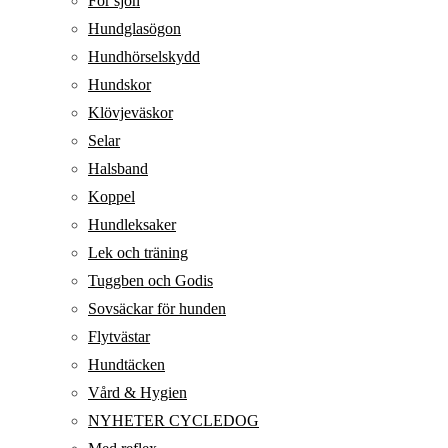
För sjön
Hundglasögon
Hundhörselskydd
Hundskor
Klövjeväskor
Selar
Halsband
Koppel
Hundleksaker
Lek och träning
Tuggben och Godis
Sovsäckar för hunden
Flytvästar
Hundtäcken
Vård & Hygien
NYHETER CYCLEDOG