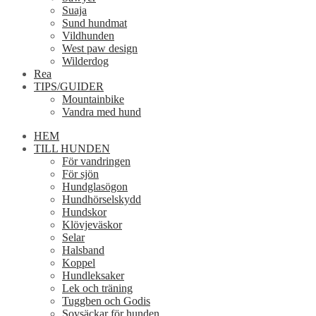
Suaja
Sund hundmat
Vildhunden
West paw design
Wilderdog
Rea
TIPS/GUIDER
Mountainbike
Vandra med hund
HEM
TILL HUNDEN
För vandringen
För sjön
Hundglasögon
Hundhörselskydd
Hundskor
Klövjeväskor
Selar
Halsband
Koppel
Hundleksaker
Lek och träning
Tuggben och Godis
Sovsäckar för hunden