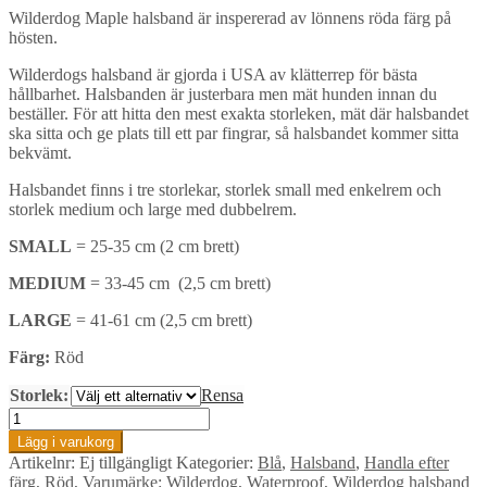
Wilderdog Maple halsband är inspererad av lönnens röda färg på
hösten.
Wilderdogs halsband är gjorda i USA av klätterrep för bästa
hållbarhet. Halsbanden är justerbara men mät hunden innan du
beställer. För att hitta den mest exakta storleken, mät där halsbandet
ska sitta och ge plats till ett par fingrar, så halsbandet kommer sitta
bekvämt.
Halsbandet finns i tre storlekar, storlek small med enkelrem och
storlek medium och large med dubbelrem.
SMALL
= 25-35 cm (2 cm brett)
MEDIUM
= 33-45 cm (2,5 cm brett)
LARGE
= 41-61 cm (2,5 cm brett)
Färg:
Röd
Storlek:
Rensa
Wilderdog
Maple
Lägg i varukorg
Collar
Artikelnr:
Ej tillgängligt
Kategorier:
Blå
,
Halsband
,
Handla efter
mängd
färg
,
Röd
,
Varumärke: Wilderdog
,
Waterproof
,
Wilderdog halsband