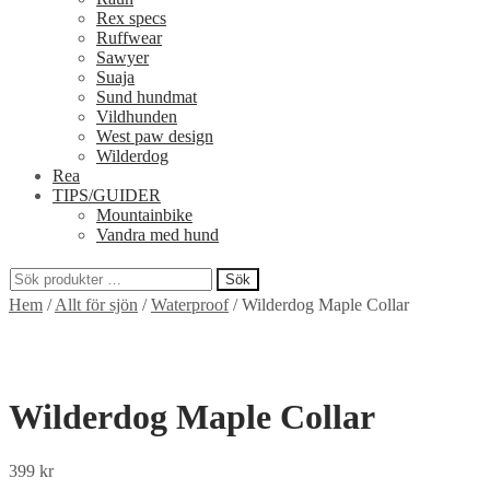
Rex specs
Ruffwear
Sawyer
Suaja
Sund hundmat
Vildhunden
West paw design
Wilderdog
Rea
TIPS/GUIDER
Mountainbike
Vandra med hund
Sök
Sök
Hem
/
Allt för sjön
/
Waterproof
/
Wilderdog Maple Collar
efter:
Wilderdog Maple Collar
399
kr