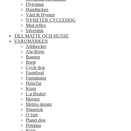
Flytvästar
Hundtäcken
Vård & Hygien
NYHETER CYCLEDOG
Med reflex
Silverduk
TILL MATTE OCH HUSSE
VARUMÄRKEN
Addpocket
Alg-Börje
Baggen
Boett
Cycle dog
Farmfood
Furminator
HelsiTar
Kraja
L:a Bruket
Majstor
Metizo design
Niggeloh
O’tom
Planet dog
Pomppa
Rauh