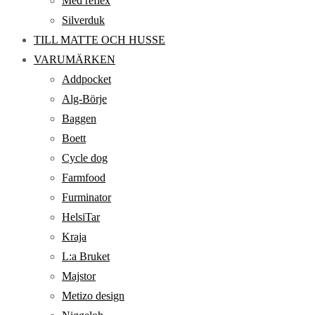
Med reflex
Silverduk
TILL MATTE OCH HUSSE
VARUMÄRKEN
Addpocket
Alg-Börje
Baggen
Boett
Cycle dog
Farmfood
Furminator
HelsiTar
Kraja
L:a Bruket
Majstor
Metizo design