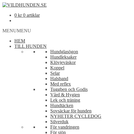
0
kr
0 artiklar
MENU
MENU
HEM
TILL HUNDEN
Hundglasögon
Hundleksaker
Klövjeväskor
Koppel
Selar
Halsband
Med reflex
Tuggben och Godis
Vård & Hygien
Lek och träning
Hundtäcken
Sovsäckar för hunden
NYHETER CYCLEDOG
Silverduk
För vandringen
För sjön