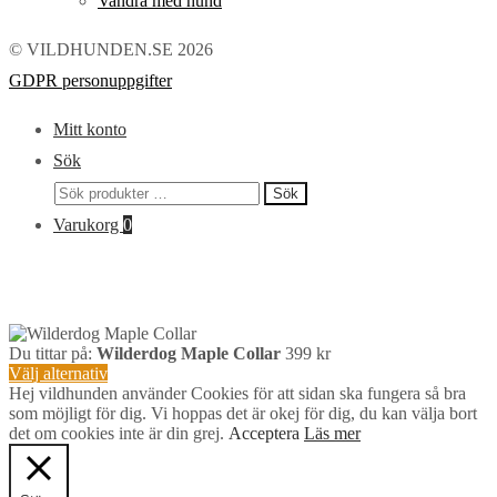
Vandra med hund
© VILDHUNDEN.SE 2026
GDPR personuppgifter
Mitt konto
Sök
Sök
Sök
efter:
Varukorg
0
Du tittar på:
Wilderdog Maple Collar
399
kr
Välj alternativ
Hej vildhunden använder Cookies för att sidan ska fungera så bra
som möjligt för dig. Vi hoppas det är okej för dig, du kan välja bort
det om cookies inte är din grej.
Acceptera
Läs mer