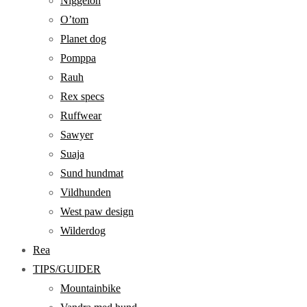
Niggeloh
O’tom
Planet dog
Pomppa
Rauh
Rex specs
Ruffwear
Sawyer
Suaja
Sund hundmat
Vildhunden
West paw design
Wilderdog
Rea
TIPS/GUIDER
Mountainbike