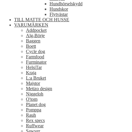
Hundhörselskydd
Hundskor
Flytvästar
TILL MATTE OCH HUSSE
VARUMÄRKEN
Addpocket
Alg-Börje
Baggen
Boett
Cycle dog
Farmfood
Furminator
HelsiTar
Kraja
L:a Bruket
Majstor
Metizo design
Niggeloh
O'tom
Planet dog
Pomppa
Rauh
Rex specs
Ruffwear
Sawyer