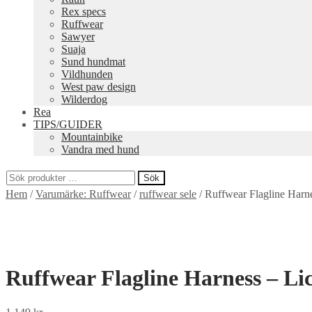
Rex specs
Ruffwear
Sawyer
Suaja
Sund hundmat
Vildhunden
West paw design
Wilderdog
Rea
TIPS/GUIDER
Mountainbike
Vandra med hund
Sök
Sök
Hem
/
Varumärke: Ruffwear
/
ruffwear sele
/
Ruffwear Flagline Harn
efter:
Ruffwear Flagline Harness – Li