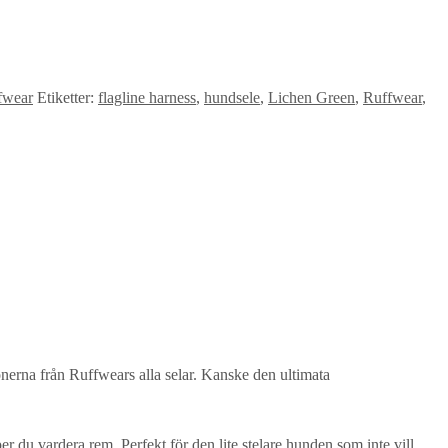
fwear
Etiketter:
flagline harness
,
hundsele
,
Lichen Green
,
Ruffwear
,
onerna från Ruffwears alla selar. Kanske den ultimata
 du vardera rem. Perfekt för den lite stelare hunden som inte vill