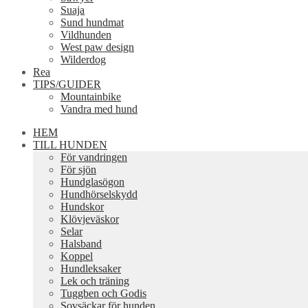
Suaja
Sund hundmat
Vildhunden
West paw design
Wilderdog
Rea
TIPS/GUIDER
Mountainbike
Vandra med hund
HEM
TILL HUNDEN
För vandringen
För sjön
Hundglasögon
Hundhörselskydd
Hundskor
Klövjeväskor
Selar
Halsband
Koppel
Hundleksaker
Lek och träning
Tuggben och Godis
Sovsäckar för hunden