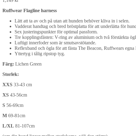
1,149
kr
Ruffwear Flagline harness
Lätt att ta av och på utan att hunden behöver kliva in i selen.
Vadderat handtag och bred bröstplatta för att underlätta för hund
Sex justeringspunkter för optimal passform.
Tre kopplingsfästen: V-ring av aluminium och två förstärkta ögl
Luftigt innerfoder som är smutsavstötande.
Reflexband och ögla för att fästa The Beacon, Ruffwears egna
Yttertyg i tålig ripstop tyg.
Färg:
Lichen Green
Storlek:
XXS
33-43 cm
XS
43-56cm
S
56-69cm
M
69-81cm
L/XL
81-107cm