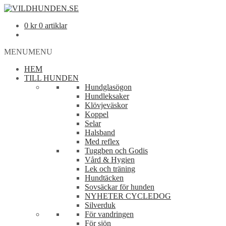
0
kr
0 artiklar
MENU
MENU
HEM
TILL HUNDEN
Hundglasögon
Hundleksaker
Klövjeväskor
Koppel
Selar
Halsband
Med reflex
Tuggben och Godis
Vård & Hygien
Lek och träning
Hundtäcken
Sovsäckar för hunden
NYHETER CYCLEDOG
Silverduk
För vandringen
För sjön