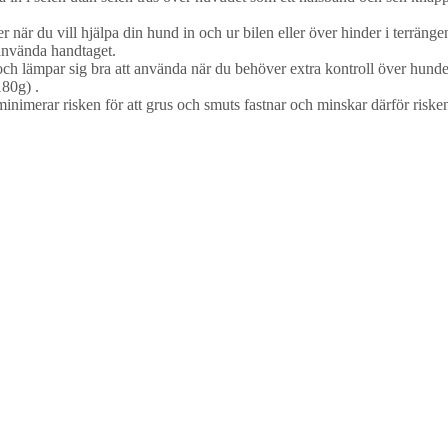
 när du vill hjälpa din hund in och ur bilen eller över hinder i terrän
använda handtaget.
t och lämpar sig bra att använda när du behöver extra kontroll över hund
180g) .
nimerar risken för att grus och smuts fastnar och minskar därför risken