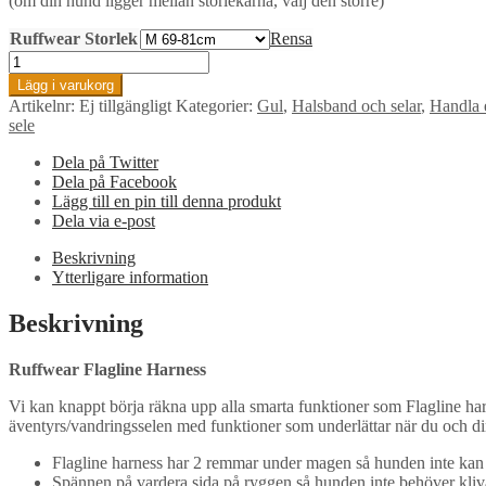
(om din hund ligger mellan storlekarna, välj den större)
Ruffwear Storlek
Rensa
Ruffwear
Flagline
Lägg i varukorg
Harness
Artikelnr:
Ej tillgängligt
Kategorier:
Gul
,
Halsband och selar
,
Handla e
-
sele
Lichen
Green
Dela på Twitter
mängd
Dela på Facebook
Lägg till en pin till denna produkt
Dela via e-post
Beskrivning
Ytterligare information
Beskrivning
Ruffwear Flagline Harness
Vi kan knappt börja räkna upp alla smarta funktioner som Flagline har
äventyrs/vandringsselen med funktioner som underlättar när du och di
Flagline harness har 2 remmar under magen så hunden inte kan g
Spännen på vardera sida på ryggen så hunden inte behöver kliva 