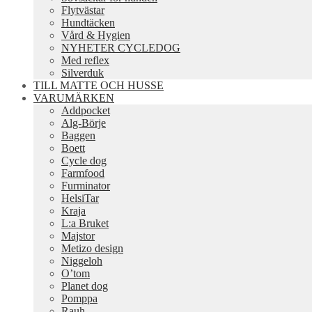
Flytvästar
Hundtäcken
Vård & Hygien
NYHETER CYCLEDOG
Med reflex
Silverduk
TILL MATTE OCH HUSSE
VARUMÄRKEN
Addpocket
Alg-Börje
Baggen
Boett
Cycle dog
Farmfood
Furminator
HelsiTar
Kraja
L:a Bruket
Majstor
Metizo design
Niggeloh
O’tom
Planet dog
Pomppa
Rauh