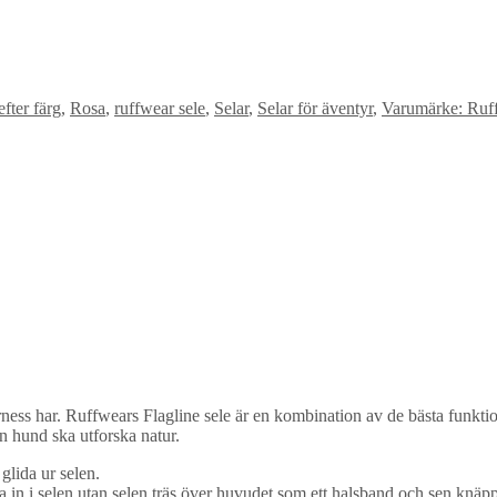
fter färg
,
Rosa
,
ruffwear sele
,
Selar
,
Selar för äventyr
,
Varumärke: Ruf
ness har. Ruffwears Flagline sele är en kombination av de bästa funkti
n hund ska utforska natur.
lida ur selen.
in i selen utan selen träs över huvudet som ett halsband och sen knäpper