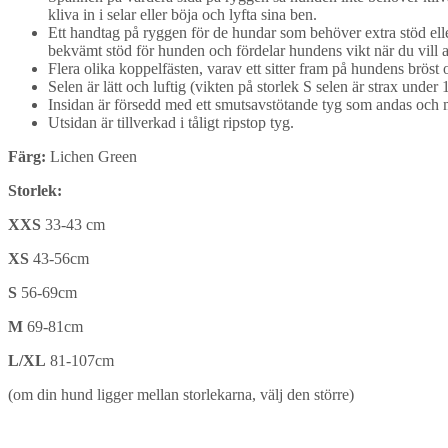
kliva in i selar eller böja och lyfta sina ben.
Ett handtag på ryggen för de hundar som behöver extra stöd eller
bekvämt stöd för hunden och fördelar hundens vikt när du vill 
Flera olika koppelfästen, varav ett sitter fram på hundens brös
Selen är lätt och luftig (vikten på storlek S selen är strax under 
Insidan är försedd med ett smutsavstötande tyg som andas och mi
Utsidan är tillverkad i tåligt ripstop tyg.
Färg:
Lichen Green
Storlek:
XXS
33-43 cm
XS
43-56cm
S
56-69cm
M
69-81cm
L/XL
81-107cm
(om din hund ligger mellan storlekarna, välj den större)