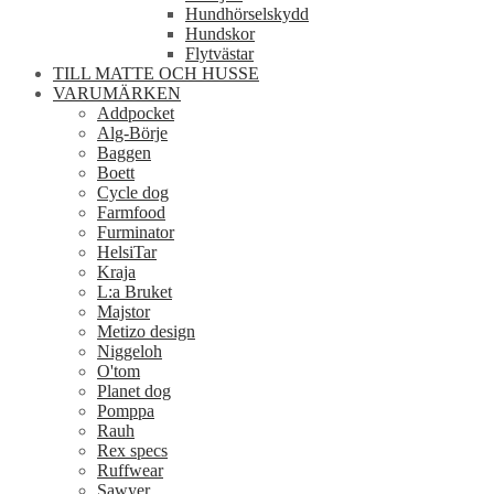
Hundhörselskydd
Hundskor
Flytvästar
TILL MATTE OCH HUSSE
VARUMÄRKEN
Addpocket
Alg-Börje
Baggen
Boett
Cycle dog
Farmfood
Furminator
HelsiTar
Kraja
L:a Bruket
Majstor
Metizo design
Niggeloh
O'tom
Planet dog
Pomppa
Rauh
Rex specs
Ruffwear
Sawyer