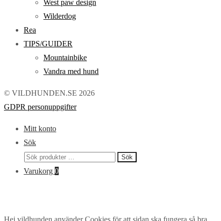
West paw design
Wilderdog
Rea
TIPS/GUIDER
Mountainbike
Vandra med hund
© VILDHUNDEN.SE 2026
GDPR personuppgifter
Mitt konto
Sök
Sök
Sök
efter:
Varukorg
0
Hej vildhunden använder Cookies för att sidan ska fungera så bra