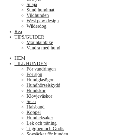
Suaja
Sund hundmat
Vildhunden
West paw design
Wilderdog
Rea
TIPS/GUIDER
Mountainbike
Vandra med hund
HEM
TILL HUNDEN
För vandringen
För sjön
Hundglasögon
Hundhörselskydd
Hundskor
Klövjeväskor
Selar
Halsband
Koppel
Hundleksaker
Lek och träning
Tuggben och Godis
Sovsäckar för hunden