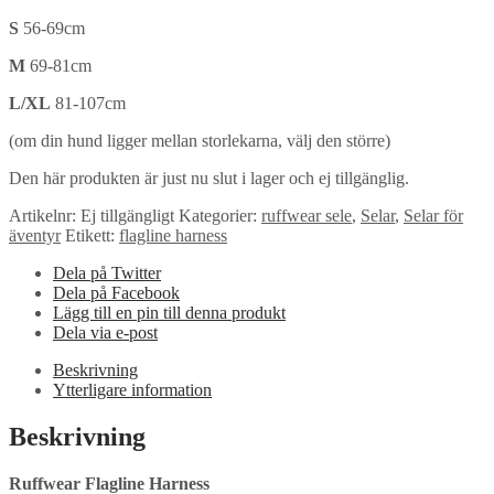
S
56-69cm
M
69-81cm
L/XL
81-107cm
(om din hund ligger mellan storlekarna, välj den större)
Den här produkten är just nu slut i lager och ej tillgänglig.
Artikelnr:
Ej tillgängligt
Kategorier:
ruffwear sele
,
Selar
,
Selar för
äventyr
Etikett:
flagline harness
Dela på Twitter
Dela på Facebook
Lägg till en pin till denna produkt
Dela via e-post
Beskrivning
Ytterligare information
Beskrivning
Ruffwear Flagline Harness