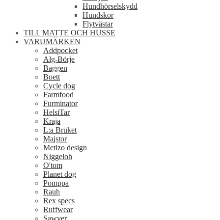
Hundhörselskydd
Hundskor
Flytvästar
TILL MATTE OCH HUSSE
VARUMÄRKEN
Addpocket
Alg-Börje
Baggen
Boett
Cycle dog
Farmfood
Furminator
HelsiTar
Kraja
L:a Bruket
Majstor
Metizo design
Niggeloh
O'tom
Planet dog
Pomppa
Rauh
Rex specs
Ruffwear
Sawyer