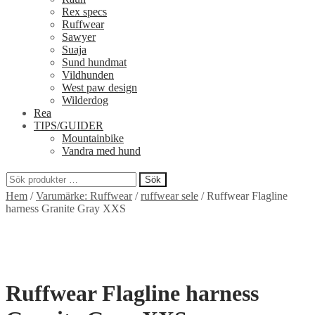
Rex specs
Ruffwear
Sawyer
Suaja
Sund hundmat
Vildhunden
West paw design
Wilderdog
Rea
TIPS/GUIDER
Mountainbike
Vandra med hund
Sök
Sök
Hem
/
Varumärke: Ruffwear
/
ruffwear sele
/
Ruffwear Flagline
efter:
harness Granite Gray XXS
Ruffwear Flagline harness