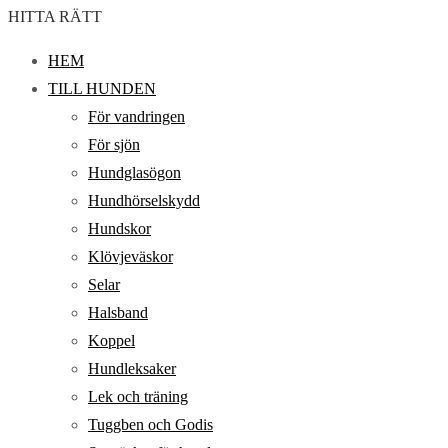
HITTA RÄTT
HEM
TILL HUNDEN
För vandringen
För sjön
Hundglasögon
Hundhörselskydd
Hundskor
Klövjeväskor
Selar
Halsband
Koppel
Hundleksaker
Lek och träning
Tuggben och Godis