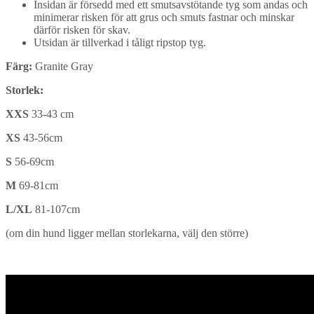
Insidan är försedd med ett smutsavstötande tyg som andas och
minimerar risken för att grus och smuts fastnar och minskar
därför risken för skav.
Utsidan är tillverkad i tåligt ripstop tyg.
Färg:
Granite Gray
Storlek:
XXS
33-43 cm
XS
43-56cm
S
56-69cm
M
69-81cm
L/XL
81-107cm
(om din hund ligger mellan storlekarna, välj den större)