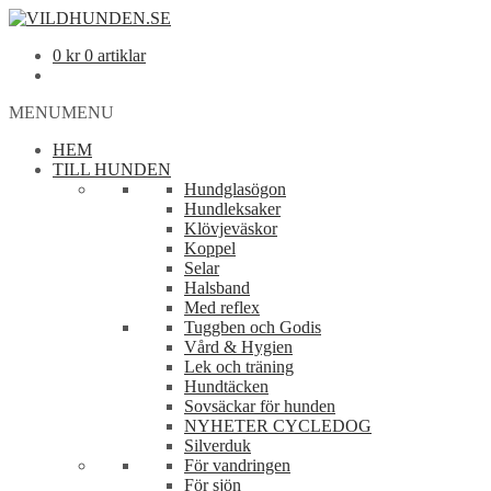
0
kr
0 artiklar
MENU
MENU
HEM
TILL HUNDEN
Hundglasögon
Hundleksaker
Klövjeväskor
Koppel
Selar
Halsband
Med reflex
Tuggben och Godis
Vård & Hygien
Lek och träning
Hundtäcken
Sovsäckar för hunden
NYHETER CYCLEDOG
Silverduk
För vandringen
För sjön