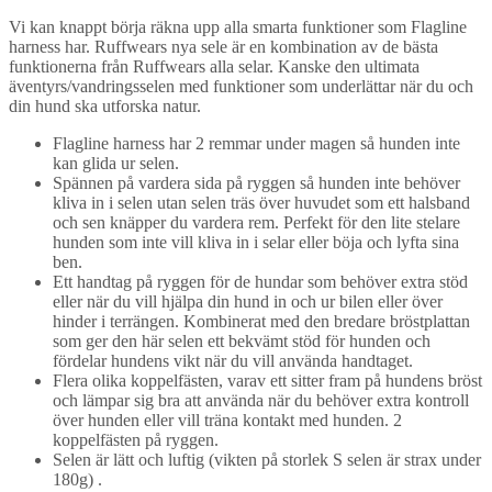
Vi kan knappt börja räkna upp alla smarta funktioner som Flagline
harness har. Ruffwears nya sele är en kombination av de bästa
funktionerna från Ruffwears alla selar. Kanske den ultimata
äventyrs/vandringsselen med funktioner som underlättar när du och
din hund ska utforska natur.
Flagline harness har 2 remmar under magen så hunden inte
kan glida ur selen.
Spännen på vardera sida på ryggen så hunden inte behöver
kliva in i selen utan selen träs över huvudet som ett halsband
och sen knäpper du vardera rem. Perfekt för den lite stelare
hunden som inte vill kliva in i selar eller böja och lyfta sina
ben.
Ett handtag på ryggen för de hundar som behöver extra stöd
eller när du vill hjälpa din hund in och ur bilen eller över
hinder i terrängen. Kombinerat med den bredare bröstplattan
som ger den här selen ett bekvämt stöd för hunden och
fördelar hundens vikt när du vill använda handtaget.
Flera olika koppelfästen, varav ett sitter fram på hundens bröst
och lämpar sig bra att använda när du behöver extra kontroll
över hunden eller vill träna kontakt med hunden. 2
koppelfästen på ryggen.
Selen är lätt och luftig (vikten på storlek S selen är strax under
180g) .