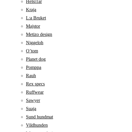
HelsiTar
Kraja
L:a Bruket
Majstor
Metizo design
Niggeloh
O’tom
Planet dog
Pomppa
Rauh
Rex specs
Ruffwear
Sawyer
Suaja
Sund hundmat
Vildhunden