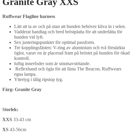
Granite Gray XXS
Ruffwear Flagline harness
Lätt att ta av och på utan att hunden behöver kliva in i selen.
Vadderat handtag och bred bröstplatta för att underlätta för
hunden vid lyft.
Sex justeringspunkter för optimal passform.
Tre kopplingsfästen: V-ring av aluminium och två förstärkta
öglor
, varav en är placerad fram på bröstet på hunden för ökad
kontroll.
luftig innerfoder som är smutsavstötande.
Reflexband och ögla för att fästa The Beacon, Ruffwears
egna lampa.
Yttertyg i tålig ripstop tyg.
Färg: Granite Gray
Storlek:
XXS
33-43 cm
XS
43-56cm