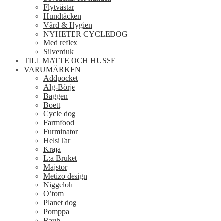
Flytvästar
Hundtäcken
Vård & Hygien
NYHETER CYCLEDOG
Med reflex
Silverduk
TILL MATTE OCH HUSSE
VARUMÄRKEN
Addpocket
Alg-Börje
Baggen
Boett
Cycle dog
Farmfood
Furminator
HelsiTar
Kraja
L:a Bruket
Majstor
Metizo design
Niggeloh
O’tom
Planet dog
Pomppa
Rauh