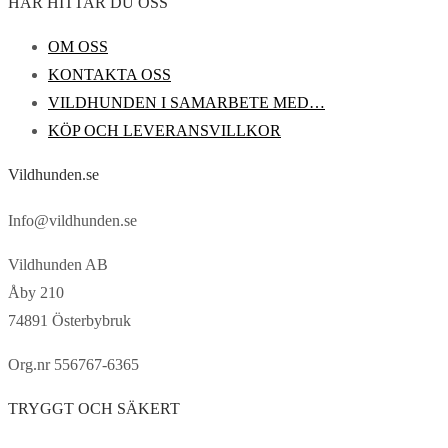
HÄR HITTAR DU OSS
OM OSS
KONTAKTA OSS
VILDHUNDEN I SAMARBETE MED…
KÖP OCH LEVERANSVILLKOR
Vildhunden.se
Info@vildhunden.se
Vildhunden AB
Åby 210
74891 Österbybruk
Org.nr 556767-6365
TRYGGT OCH SÄKERT