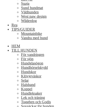
Suaja
Sund hundmat
Vildhunden
West paw design
Wilderdog
Rea
TIPS/GUIDER
Mountainbike
Vandra med hund
HEM
TILL HUNDEN
För vandringen
För sjön
Hundglasögon
Hundhörselskydd
Hundskor
Klövjeväskor
Selar
Halsband
Koppel
Hundleksaker
Lek och träning
Tuggben och Godis
Sovsäckar för hunden