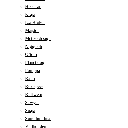
HelsiTar
Kraja
L:a Bruket
Majstor
Metizo design
Niggeloh
O’tom
Planet dog
Pomppa
Rauh
Rex specs
Ruffwear
Sawyer
Suaja
Sund hundmat
Vildhunden