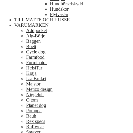
Hundhörselskydd
Hundskor
Flytvästar
TILL MATTE OCH HUSSE
VARUMÄRKEN
Addpocket
Alg-Börje
Baggen
Boett
Cycle dog
Farmfood
Furminator
HelsiTar
Kraja
L:a Bruket
Majstor
Metizo design
Niggeloh
O'tom
Planet dog
Pomppa
Rauh
Rex specs
Ruffwear
Sawyer