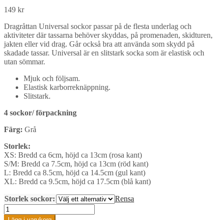
149
kr
Dragråttan Universal sockor passar på de flesta underlag och
aktiviteter där tassarna behöver skyddas, på promenaden, skidturen,
jakten eller vid drag. Går också bra att använda som skydd på
skadade tassar. Universal är en slitstark socka som är elastisk och
utan sömmar.
Mjuk och följsam.
Elastisk karborreknäppning.
Slitstark.
4 sockor/ förpackning
Färg:
Grå
Storlek:
XS: Bredd ca 6cm, höjd ca 13cm (rosa kant)
S/M: Bredd ca 7.5cm, höjd ca 13cm (röd kant)
L: Bredd ca 8.5cm, höjd ca 14.5cm (gul kant)
XL: Bredd ca 9.5cm, höjd ca 17.5cm (blå kant)
Storlek sockor:
Rensa
Dragråttan
Universal
Lägg i varukorg