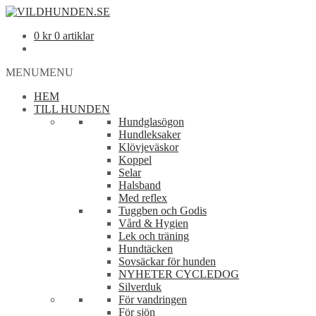
0
kr
0 artiklar
MENU
MENU
HEM
TILL HUNDEN
Hundglasögon
Hundleksaker
Klövjeväskor
Koppel
Selar
Halsband
Med reflex
Tuggben och Godis
Vård & Hygien
Lek och träning
Hundtäcken
Sovsäckar för hunden
NYHETER CYCLEDOG
Silverduk
För vandringen
För sjön