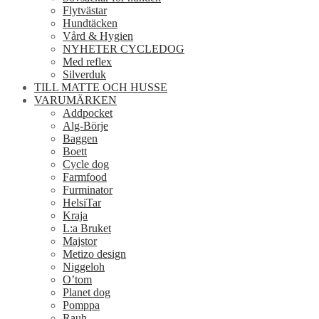
Flytvästar
Hundtäcken
Vård & Hygien
NYHETER CYCLEDOG
Med reflex
Silverduk
TILL MATTE OCH HUSSE
VARUMÄRKEN
Addpocket
Alg-Börje
Baggen
Boett
Cycle dog
Farmfood
Furminator
HelsiTar
Kraja
L:a Bruket
Majstor
Metizo design
Niggeloh
O’tom
Planet dog
Pomppa
Rauh