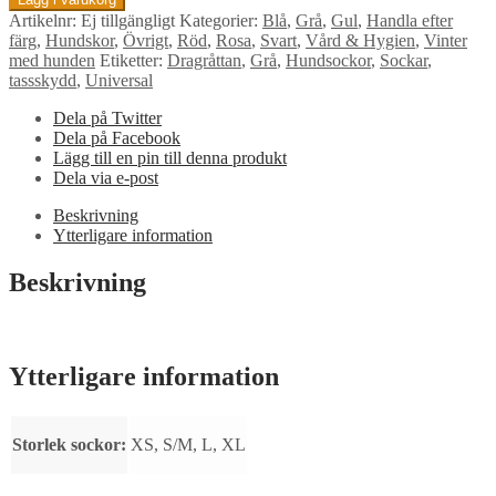
Hundsocka
Artikelnr:
Ej tillgängligt
Kategorier:
Blå
,
Grå
,
Gul
,
Handla efter
-
färg
,
Hundskor
,
Övrigt
,
Röd
,
Rosa
,
Svart
,
Vård & Hygien
,
Vinter
L;
med hunden
Etiketter:
Dragråttan
,
Grå
,
Hundsockor
,
Sockar
,
XL
tassskydd
,
Universal
mängd
Dela på Twitter
Dela på Facebook
Lägg till en pin till denna produkt
Dela via e-post
Beskrivning
Ytterligare information
Beskrivning
Ytterligare information
Storlek sockor:
XS, S/M, L, XL