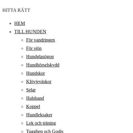
HITTA RÄTT
HEM
TILL HUNDEN
För vandringen
För sjön
Hundglasögon
Hundhörselskydd
Hundskor
Klövjeväskor
Selar
Halsband
Koppel
Hundleksaker
Lek och träning
Tuggben och Godis