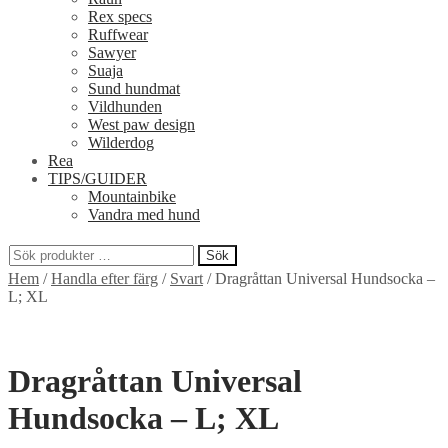
Rex specs
Ruffwear
Sawyer
Suaja
Sund hundmat
Vildhunden
West paw design
Wilderdog
Rea
TIPS/GUIDER
Mountainbike
Vandra med hund
Sök
Sök
Hem
/
Handla efter färg
/
Svart
/
Dragråttan Universal Hundsocka –
efter:
L; XL
Dragråttan Universal
Hundsocka – L; XL