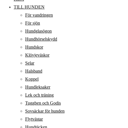
TILL HUNDEN
För vandringen
För sjön
Hundglasögon
Hundhörselskydd
Hundskor
Klövjeväskor
Selar
Halsband
Koppel
Hundleksaker
Lek och träning
Tuggben och Godis
Sovsäckar för hunden
Flytvästar
Hundtäcken