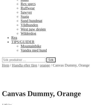
Rex specs
Ruffwear
Sawyer
Suaja
Sund hundmat
Vildhunden
West paw design
Wilderdog
Rea
TIPS/GUIDER
Mountainbike
Vandra med hund
Sök
Sök
Hem
/
Handla efter färg
/
orange
/
Canvas Dummy, Orange
efter:
Canvas Dummy, Orange