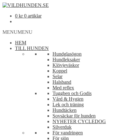
0
kr
0 artiklar
MENU
MENU
HEM
TILL HUNDEN
Hundglasögon
Hundleksaker
Klövjeväskor
Koppel
Selar
Halsband
Med reflex
Tuggben och Godis
Vård & Hygien
Lek och träning
Hundtäcken
Sovsäckar för hunden
NYHETER CYCLEDOG
Silverduk
För vandringen
För sjön