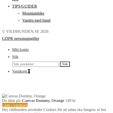
TIPS/GUIDER
Mountainbike
Vandra med hund
© VILDHUNDEN.SE 2026
GDPR personuppgifter
Mitt konto
Sök
Sök
Sök
efter:
Varukorg
0
Du tittar på:
Canvas Dummy, Orange
149
kr
Lägg i varukorg
Hej vildhunden använder Cookies för att sidan ska fungera så bra