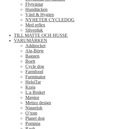
Flytvästar
Hundtäcken
Vård & Hygien
NYHETER CYCLEDOG
Med reflex
Silverduk
TILL MATTE OCH HUSSE
VARUMÄRKEN
Addpocket
Alg-Börje
Baggen
Boett
Cycle dog
Farmfood
Furminator
HelsiTar
Kraja
L:a Bruket
Majstor
Metizo design
Niggeloh
O’tom
Planet dog
Pomppa
Rauh