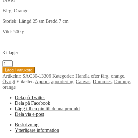
149
kr
Färg: Orange
Storlek: Längd 25 sm Bredd 7 cm
Vikt: 500 g
3 i lager
Canvas
Dummy,
Lägg i varukorg
Orange
Artikelnr:
SAC30-13306
Kategorier:
Handla efter färg
,
orange
,
mängd
Övrigt
Etiketter:
Apport
,
apportering
,
Canvas
,
Dummies
,
Dummy
,
orange
Dela på Twitter
Dela på Facebook
Lägg till en pin till denna produkt
Dela via e-post
Beskrivning
Ytterligare information