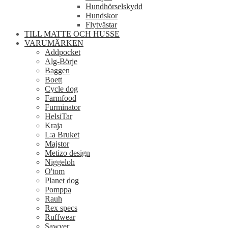
Hundhörselskydd
Hundskor
Flytvästar
TILL MATTE OCH HUSSE
VARUMÄRKEN
Addpocket
Alg-Börje
Baggen
Boett
Cycle dog
Farmfood
Furminator
HelsiTar
Kraja
L:a Bruket
Majstor
Metizo design
Niggeloh
O'tom
Planet dog
Pomppa
Rauh
Rex specs
Ruffwear
Sawyer