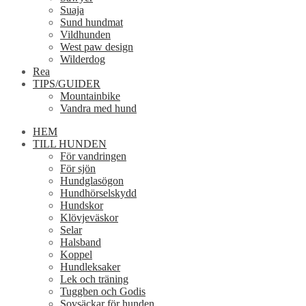
Suaja
Sund hundmat
Vildhunden
West paw design
Wilderdog
Rea
TIPS/GUIDER
Mountainbike
Vandra med hund
HEM
TILL HUNDEN
För vandringen
För sjön
Hundglasögon
Hundhörselskydd
Hundskor
Klövjeväskor
Selar
Halsband
Koppel
Hundleksaker
Lek och träning
Tuggben och Godis
Sovsäckar för hunden