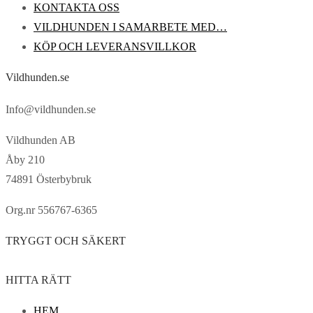
KONTAKTA OSS
VILDHUNDEN I SAMARBETE MED…
KÖP OCH LEVERANSVILLKOR
Vildhunden.se
Info@vildhunden.se
Vildhunden AB
Åby 210
74891 Österbybruk
Org.nr 556767-6365
TRYGGT OCH SÄKERT
HITTA RÄTT
HEM