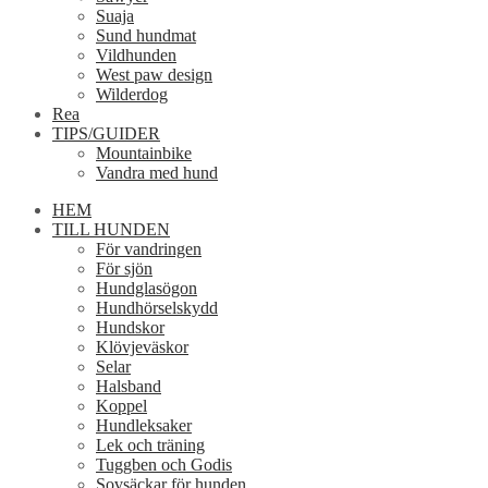
Suaja
Sund hundmat
Vildhunden
West paw design
Wilderdog
Rea
TIPS/GUIDER
Mountainbike
Vandra med hund
HEM
TILL HUNDEN
För vandringen
För sjön
Hundglasögon
Hundhörselskydd
Hundskor
Klövjeväskor
Selar
Halsband
Koppel
Hundleksaker
Lek och träning
Tuggben och Godis
Sovsäckar för hunden