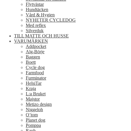
Flytvästar
Hundtäcken
Vård & Hygien
NYHETER CYCLEDOG
Med reflex
Silverduk
TILL MATTE OCH HUSSE
VARUMÄRKEN
Addpocket
Alg-Börje
Baggen
Boett
Cycle dog
Farmfood
Furminator
HelsiTar
Kraja
L:a Bruket
Majstor
Metizo design
Niggeloh
O’tom
Planet dog
Pomppa
Rauh