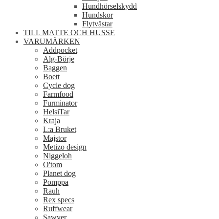
Hundhörselskydd
Hundskor
Flytvästar
TILL MATTE OCH HUSSE
VARUMÄRKEN
Addpocket
Alg-Börje
Baggen
Boett
Cycle dog
Farmfood
Furminator
HelsiTar
Kraja
L:a Bruket
Majstor
Metizo design
Niggeloh
O'tom
Planet dog
Pomppa
Rauh
Rex specs
Ruffwear
Sawyer