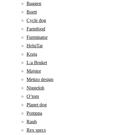
Baggen
Boett
Cycle dog
Farmfood
Furminator
HelsiTar
Kraja
L:a Bruket
Majstor
Metizo design
Niggeloh
O’tom
Planet dog
Pomppa
Rauh
Rex specs