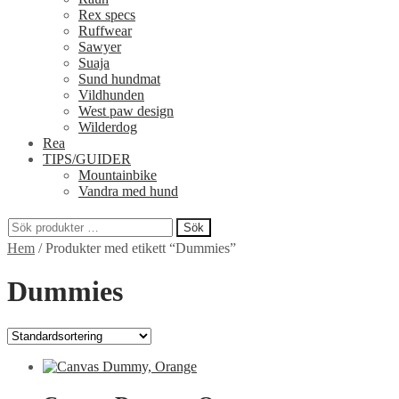
Rex specs
Ruffwear
Sawyer
Suaja
Sund hundmat
Vildhunden
West paw design
Wilderdog
Rea
TIPS/GUIDER
Mountainbike
Vandra med hund
Sök
Sök
Hem
/
Produkter med etikett “Dummies”
efter:
Dummies