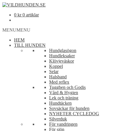
0
kr
0 artiklar
MENU
MENU
HEM
TILL HUNDEN
Hundglasögon
Hundleksaker
Klövjeväskor
Koppel
Selar
Halsband
Med reflex
Tuggben och Godis
Vård & Hygien
Lek och träning
Hundtäcken
Sovsäckar för hunden
NYHETER CYCLEDOG
Silverduk
För vandringen
För sjön