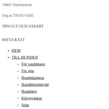
74891 Österbybruk
Org.nr 556767-6365
TRYGGT OCH SÄKERT
HITTA RÄTT
HEM
TILL HUNDEN
För vandringen
För sjön
Hundglasögon
Hundhörselskydd
Hundskor
Klövjeväskor
Selar