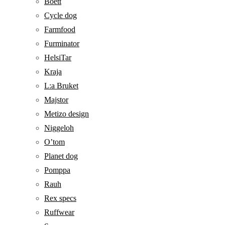
Boett
Cycle dog
Farmfood
Furminator
HelsiTar
Kraja
L:a Bruket
Majstor
Metizo design
Niggeloh
O’tom
Planet dog
Pomppa
Rauh
Rex specs
Ruffwear