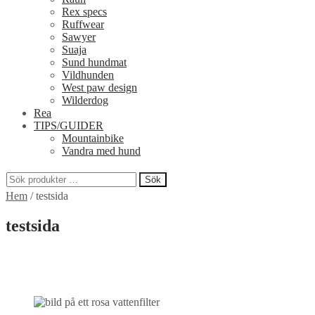
Rex specs
Ruffwear
Sawyer
Suaja
Sund hundmat
Vildhunden
West paw design
Wilderdog
Rea
TIPS/GUIDER
Mountainbike
Vandra med hund
Sök
Sök
Hem
/
testsida
efter:
testsida