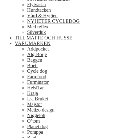
Flytvästar
Hundtäcken
Vård & Hygien
NYHETER CYCLEDOG
Med reflex
Silverduk
TILL MATTE OCH HUSSE
VARUMÄRKEN
Addpocket
Alg-Börje
Baggen
Boett
Cycle dog
Farmfood
Furminator
HelsiTar
Kraja
L:a Bruket
Majstor
Metizo design
Niggeloh
O’tom
Planet dog
Pomppa
Rauh