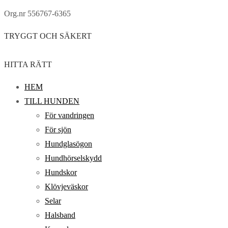
Org.nr 556767-6365
TRYGGT OCH SÄKERT
HITTA RÄTT
HEM
TILL HUNDEN
För vandringen
För sjön
Hundglasögon
Hundhörselskydd
Hundskor
Klövjeväskor
Selar
Halsband