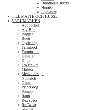
Hundhörselskydd
Hundskor
Flytvästar
TILL MATTE OCH HUSSE
VARUMÄRKEN
Addpocket
Alg-Börje
Baggen
Boett
Cycle dog
Farmfood
Furminator
HelsiTar
Kraja
L:a Bruket
Majstor
Metizo design
Niggeloh
O'tom
Planet dog
Pomppa
Rauh
Rex specs
Ruffwear
Sawyer