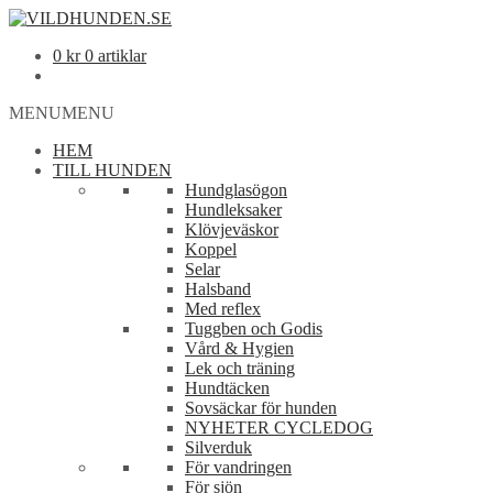
0
kr
0 artiklar
MENU
MENU
HEM
TILL HUNDEN
Hundglasögon
Hundleksaker
Klövjeväskor
Koppel
Selar
Halsband
Med reflex
Tuggben och Godis
Vård & Hygien
Lek och träning
Hundtäcken
Sovsäckar för hunden
NYHETER CYCLEDOG
Silverduk
För vandringen
För sjön