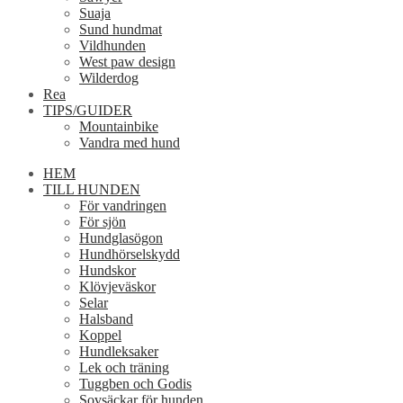
Suaja
Sund hundmat
Vildhunden
West paw design
Wilderdog
Rea
TIPS/GUIDER
Mountainbike
Vandra med hund
HEM
TILL HUNDEN
För vandringen
För sjön
Hundglasögon
Hundhörselskydd
Hundskor
Klövjeväskor
Selar
Halsband
Koppel
Hundleksaker
Lek och träning
Tuggben och Godis
Sovsäckar för hunden