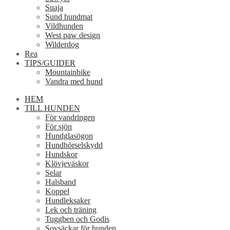
Suaja
Sund hundmat
Vildhunden
West paw design
Wilderdog
Rea
TIPS/GUIDER
Mountainbike
Vandra med hund
HEM
TILL HUNDEN
För vandringen
För sjön
Hundglasögon
Hundhörselskydd
Hundskor
Klövjeväskor
Selar
Halsband
Koppel
Hundleksaker
Lek och träning
Tuggben och Godis
Sovsäckar för hunden