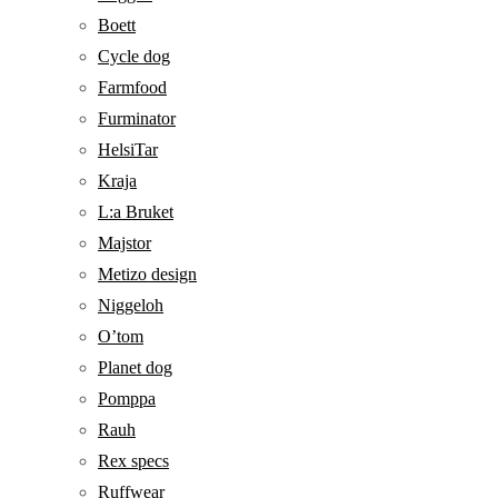
Boett
Cycle dog
Farmfood
Furminator
HelsiTar
Kraja
L:a Bruket
Majstor
Metizo design
Niggeloh
O’tom
Planet dog
Pomppa
Rauh
Rex specs
Ruffwear