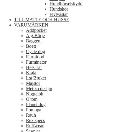
Hundhörselskydd
Hundskor
Flytvästar
TILL MATTE OCH HUSSE
VARUMÄRKEN
Addpocket
Alg-Börje
Baggen
Boett
Cycle dog
Farmfood
Furminator
HelsiTar
Kraja
L:a Bruket
Majstor
Metizo design
Niggeloh
O'tom
Planet dog
Pomppa
Rauh
Rex specs
Ruffwear
Sawyer