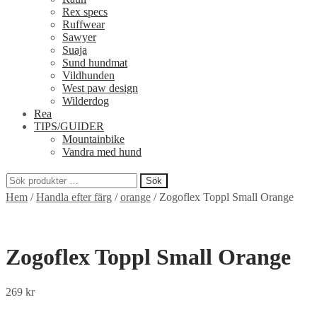
Rex specs
Ruffwear
Sawyer
Suaja
Sund hundmat
Vildhunden
West paw design
Wilderdog
Rea
TIPS/GUIDER
Mountainbike
Vandra med hund
Sök
Sök
Hem
/
Handla efter färg
/
orange
/
Zogoflex Toppl Small Orange
efter:
Zogoflex Toppl Small Orange
269
kr