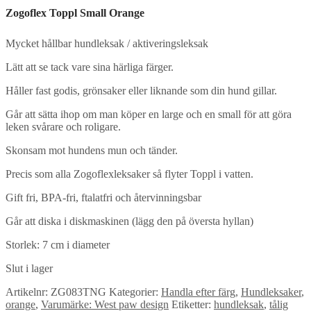
Zogoflex Toppl Small Orange
Mycket hållbar hundleksak / aktiveringsleksak
Lätt att se tack vare sina härliga färger.
Håller fast godis, grönsaker eller liknande som din hund gillar.
Går att sätta ihop om man köper en large och en small för att göra
leken svårare och roligare.
Skonsam mot hundens mun och tänder.
Precis som alla Zogoflexleksaker så flyter Toppl i vatten.
Gift fri, BPA-fri, ftalatfri och återvinningsbar
Går att diska i diskmaskinen (lägg den på översta hyllan)
Storlek: 7 cm i diameter
Slut i lager
Artikelnr:
ZG083TNG
Kategorier:
Handla efter färg
,
Hundleksaker
,
orange
,
Varumärke: West paw design
Etiketter:
hundleksak
,
tålig