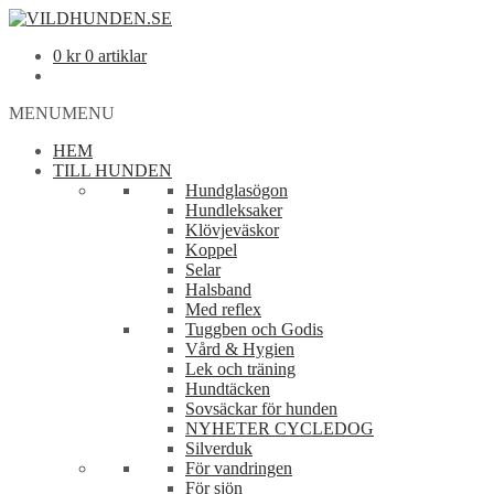
0
kr
0 artiklar
MENU
MENU
HEM
TILL HUNDEN
Hundglasögon
Hundleksaker
Klövjeväskor
Koppel
Selar
Halsband
Med reflex
Tuggben och Godis
Vård & Hygien
Lek och träning
Hundtäcken
Sovsäckar för hunden
NYHETER CYCLEDOG
Silverduk
För vandringen
För sjön