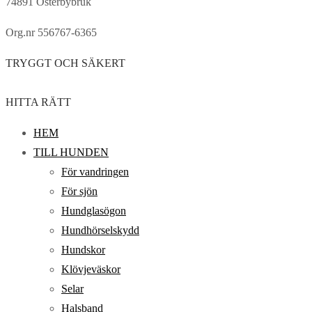
74891 Österbybruk
Org.nr 556767-6365
TRYGGT OCH SÄKERT
HITTA RÄTT
HEM
TILL HUNDEN
För vandringen
För sjön
Hundglasögon
Hundhörselskydd
Hundskor
Klövjeväskor
Selar
Halsband