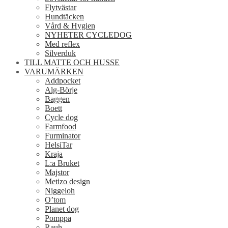
Flytvästar
Hundtäcken
Vård & Hygien
NYHETER CYCLEDOG
Med reflex
Silverduk
TILL MATTE OCH HUSSE
VARUMÄRKEN
Addpocket
Alg-Börje
Baggen
Boett
Cycle dog
Farmfood
Furminator
HelsiTar
Kraja
L:a Bruket
Majstor
Metizo design
Niggeloh
O’tom
Planet dog
Pomppa
Rauh