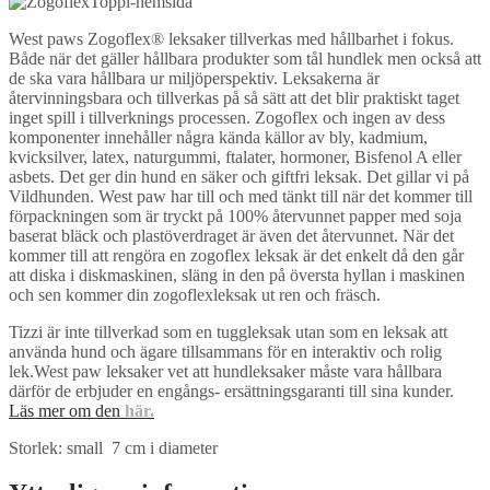
West paws Zogoflex® leksaker tillverkas med hållbarhet i fokus.
Både när det gäller hållbara produkter som tål hundlek men också att
de ska vara hållbara ur miljöperspektiv. Leksakerna är
återvinningsbara och tillverkas på så sätt att det blir praktiskt taget
inget spill i tillverknings processen. Zogoflex och ingen av dess
komponenter innehåller några kända källor av bly, kadmium,
kvicksilver, latex, naturgummi, ftalater, hormoner, Bisfenol A eller
asbets. Det ger din hund en säker och giftfri leksak. Det gillar vi på
Vildhunden. West paw har till och med tänkt till när det kommer till
förpackningen som är tryckt på 100% återvunnet papper med soja
baserat bläck och plastöverdraget är även det återvunnet. När det
kommer till att rengöra en zogoflex leksak är det enkelt då den går
att diska i diskmaskinen, släng in den på översta hyllan i maskinen
och sen kommer din zogoflexleksak ut ren och fräsch.
Tizzi är inte tillverkad som en tuggleksak utan som en leksak att
använda hund och ägare tillsammans för en interaktiv och rolig
lek.West paw leksaker vet att hundleksaker måste vara hållbara
därför de erbjuder en engångs- ersättningsgaranti till sina kunder.
Läs mer om den
här.
Storlek: small 7 cm i diameter