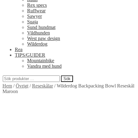
Rex specs
Ruffwear
Sawyer
Suaja
Sund hundmat
Vildhunden
West paw design
Wilderdog
Rea
TIPS/GUIDER
Mountainbike
Vandra med hund
Sök
Sök
Hem
/
Övrigt
/
Reseskålar
/
Wilderdog Backpacking Bowl Reseskål
efter:
Maroon