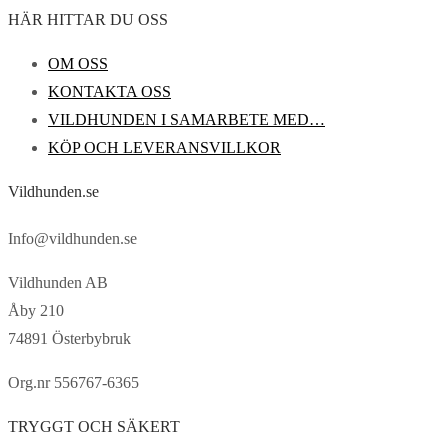
HÄR HITTAR DU OSS
OM OSS
KONTAKTA OSS
VILDHUNDEN I SAMARBETE MED…
KÖP OCH LEVERANSVILLKOR
Vildhunden.se
Info@vildhunden.se
Vildhunden AB
Åby 210
74891 Österbybruk
Org.nr 556767-6365
TRYGGT OCH SÄKERT