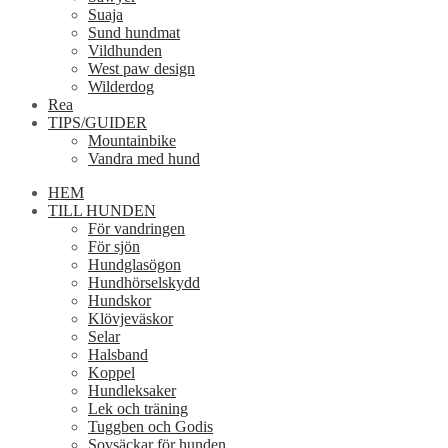
Suaja
Sund hundmat
Vildhunden
West paw design
Wilderdog
Rea
TIPS/GUIDER
Mountainbike
Vandra med hund
HEM
TILL HUNDEN
För vandringen
För sjön
Hundglasögon
Hundhörselskydd
Hundskor
Klövjeväskor
Selar
Halsband
Koppel
Hundleksaker
Lek och träning
Tuggben och Godis
Sovsäckar för hunden