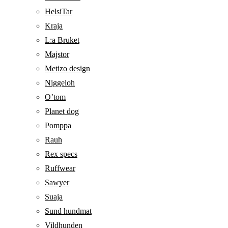
HelsiTar
Kraja
L:a Bruket
Majstor
Metizo design
Niggeloh
O’tom
Planet dog
Pomppa
Rauh
Rex specs
Ruffwear
Sawyer
Suaja
Sund hundmat
Vildhunden