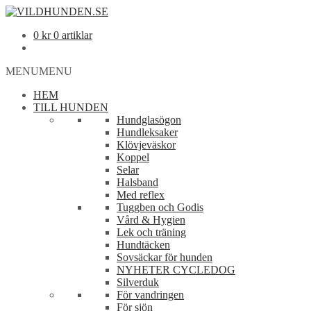
0
kr
0 artiklar
MENU
MENU
HEM
TILL HUNDEN
Hundglasögon
Hundleksaker
Klövjeväskor
Koppel
Selar
Halsband
Med reflex
Tuggben och Godis
Vård & Hygien
Lek och träning
Hundtäcken
Sovsäckar för hunden
NYHETER CYCLEDOG
Silverduk
För vandringen
För sjön