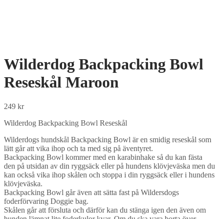
Wilderdog Backpacking Bowl
Reseskål Maroon
249
kr
Wilderdog Backpacking Bowl Reseskål
Wilderdogs hundskål Backpacking Bowl är en smidig reseskål som
lätt går att vika ihop och ta med sig på äventyret.
Backpacking Bowl kommer med en karabinhake så du kan fästa
den på utsidan av din ryggsäck eller på hundens klövjeväska men du
kan också vika ihop skålen och stoppa i din ryggsäck eller i hundens
klövjeväska.
Backpacking Bowl går även att sätta fast på Wildersdogs
foderförvaring Doggie bag.
Skålen går att försluta och därför kan du stänga igen den även om
hunden lämnat lite foderkulor kvar. Om du ska vara borta över