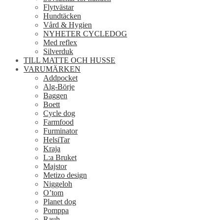
Flytvästar
Hundtäcken
Vård & Hygien
NYHETER CYCLEDOG
Med reflex
Silverduk
TILL MATTE OCH HUSSE
VARUMÄRKEN
Addpocket
Alg-Börje
Baggen
Boett
Cycle dog
Farmfood
Furminator
HelsiTar
Kraja
L:a Bruket
Majstor
Metizo design
Niggeloh
O’tom
Planet dog
Pomppa
Rauh