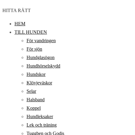
HITTA RÄTT
HEM
TILL HUNDEN
För vandringen
För sjön
Hundglasögon
Hundhörselskydd
Hundskor
Klövjeväskor
Selar
Halsband
Koppel
Hundleksaker
Lek och träning
Tuggben och Godis