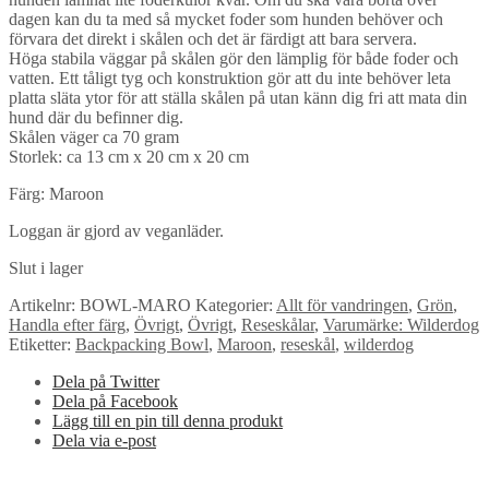
dagen kan du ta med så mycket foder som hunden behöver och
förvara det direkt i skålen och det är färdigt att bara servera.
Höga stabila väggar på skålen gör den lämplig för både foder och
vatten. Ett tåligt tyg och konstruktion gör att du inte behöver leta
platta släta ytor för att ställa skålen på utan känn dig fri att mata din
hund där du befinner dig.
Skålen väger ca 70 gram
Storlek: ca 13 cm x 20 cm x 20 cm
Färg: Maroon
Loggan är gjord av veganläder.
Slut i lager
Artikelnr:
BOWL-MARO
Kategorier:
Allt för vandringen
,
Grön
,
Handla efter färg
,
Övrigt
,
Övrigt
,
Reseskålar
,
Varumärke: Wilderdog
Etiketter:
Backpacking Bowl
,
Maroon
,
reseskål
,
wilderdog
Dela på Twitter
Dela på Facebook
Lägg till en pin till denna produkt
Dela via e-post