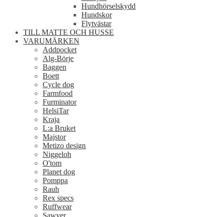
Hundhörselskydd
Hundskor
Flytvästar
TILL MATTE OCH HUSSE
VARUMÄRKEN
Addpocket
Alg-Börje
Baggen
Boett
Cycle dog
Farmfood
Furminator
HelsiTar
Kraja
L:a Bruket
Majstor
Metizo design
Niggeloh
O'tom
Planet dog
Pomppa
Rauh
Rex specs
Ruffwear
Sawyer