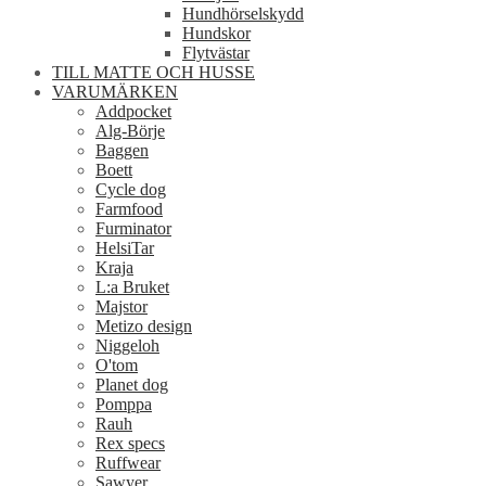
Hundhörselskydd
Hundskor
Flytvästar
TILL MATTE OCH HUSSE
VARUMÄRKEN
Addpocket
Alg-Börje
Baggen
Boett
Cycle dog
Farmfood
Furminator
HelsiTar
Kraja
L:a Bruket
Majstor
Metizo design
Niggeloh
O'tom
Planet dog
Pomppa
Rauh
Rex specs
Ruffwear
Sawyer