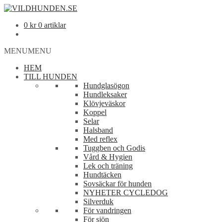
0
kr
0 artiklar
MENU
MENU
HEM
TILL HUNDEN
Hundglasögon
Hundleksaker
Klövjeväskor
Koppel
Selar
Halsband
Med reflex
Tuggben och Godis
Vård & Hygien
Lek och träning
Hundtäcken
Sovsäckar för hunden
NYHETER CYCLEDOG
Silverduk
För vandringen
För sjön