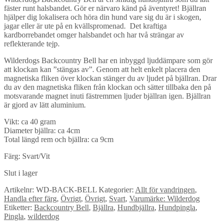
fäster runt halsbandet. Gör er närvaro känd på äventyret! Bjällran
hjälper dig lokalisera och höra din hund vare sig du är i skogen,
jagar eller är ute på en kvällspromenad. Det kraftiga
kardborrebandet omger halsbandet och har två strängar av
reflekterande tejp.
Wilderdogs Backcountry Bell har en inbyggd ljuddämpare som gör
att klockan kan ”stängas av”. Genom att helt enkelt placera den
magnetiska fliken över klockan stänger du av ljudet på bjällran. Drar
du av den magnetiska fliken från klockan och sätter tillbaka den på
motsvarande magnet inuti fästremmen ljuder bjällran igen. Bjällran
är gjord av lätt aluminium.
Vikt: ca 40 gram
Diameter bjällra: ca 4cm
Total längd rem och bjällra: ca 9cm
Färg: Svart/Vit
Slut i lager
Artikelnr:
WD-BACK-BELL
Kategorier:
Allt för vandringen
,
Handla efter färg
,
Övrigt
,
Övrigt
,
Svart
,
Varumärke: Wilderdog
Etiketter:
Backcountry Bell
,
Bjällra
,
Hundbjällra
,
Hundpingla
,
Pingla
,
wilderdog