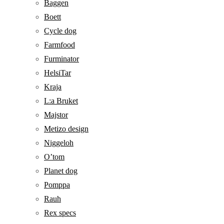
Baggen
Boett
Cycle dog
Farmfood
Furminator
HelsiTar
Kraja
L:a Bruket
Majstor
Metizo design
Niggeloh
O’tom
Planet dog
Pomppa
Rauh
Rex specs