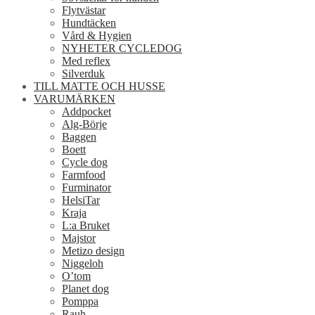
Flytvästar
Hundtäcken
Vård & Hygien
NYHETER CYCLEDOG
Med reflex
Silverduk
TILL MATTE OCH HUSSE
VARUMÄRKEN
Addpocket
Alg-Börje
Baggen
Boett
Cycle dog
Farmfood
Furminator
HelsiTar
Kraja
L:a Bruket
Majstor
Metizo design
Niggeloh
O’tom
Planet dog
Pomppa
Rauh