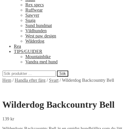
Rex specs
Ruffwear
Sawyer
Suaja
Sund hundmat
Vildhunden
West paw design
Wilderdog
Rea
TIPS/GUIDER
Mountainbike
Vandra med hund
Sök
Sök
Hem
/
Handla efter färg
/
Svart
/
Wilderdog Backcountry Bell
efter:
Wilderdog Backcountry Bell
139
kr
Wilderdogs Backcountry Bell är en smidig hundbjällra som du lätt