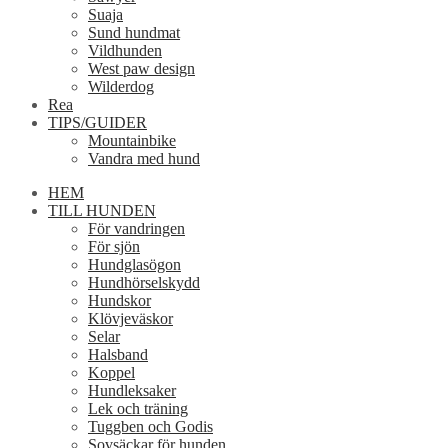
Suaja
Sund hundmat
Vildhunden
West paw design
Wilderdog
Rea
TIPS/GUIDER
Mountainbike
Vandra med hund
HEM
TILL HUNDEN
För vandringen
För sjön
Hundglasögon
Hundhörselskydd
Hundskor
Klövjeväskor
Selar
Halsband
Koppel
Hundleksaker
Lek och träning
Tuggben och Godis
Sovsäckar för hunden