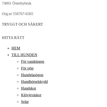
74891 Österbybruk
Org.nr 556767-6365
TRYGGT OCH SÄKERT
HITTA RÄTT
HEM
TILL HUNDEN
För vandringen
För sjön
Hundglasögon
Hundhörselskydd
Hundskor
Klövjeväskor
Selar