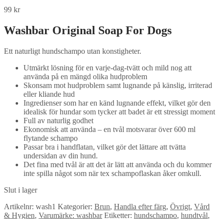
99
kr
Washbar Original Soap For Dogs
Ett naturligt hundschampo utan konstigheter.
Utmärkt lösning för en varje-dag-tvätt och mild nog att
använda på en mängd olika hudproblem
Skonsam mot hudproblem samt lugnande på känslig, irriterad
eller kliande hud
Ingredienser som har en känd lugnande effekt, vilket gör den
idealisk för hundar som tycker att badet är ett stressigt moment
Full av naturlig godhet
Ekonomisk att använda – en tvål motsvarar över 600 ml
flytande schampo
Passar bra i handflatan, vilket gör det lättare att tvätta
undersidan av din hund.
Det fina med tvål är att det är lätt att använda och du kommer
inte spilla något som när tex schampoflaskan åker omkull.
Slut i lager
Artikelnr:
wash1
Kategorier:
Brun
,
Handla efter färg
,
Övrigt
,
Vård
& Hygien
,
Varumärke: washbar
Etiketter:
hundschampo
,
hundtvål
,