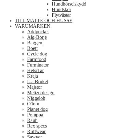
Hundhörselskydd
Hundskor
Flytvästar
TILL MATTE OCH HUSSE
VARUMÄRKEN
Addpocket
Alg-Börje
Baggen
Boett
Cycle dog
Farmfood
Furminator
HelsiTar
Kraja
L:a Bruket
Majstor
Metizo design
Niggeloh
O'tom
Planet dog
Pomppa
Rauh
Rex specs
Ruffwear
Sawyer