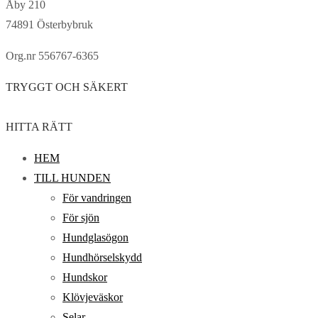
Åby 210
74891 Österbybruk
Org.nr 556767-6365
TRYGGT OCH SÄKERT
HITTA RÄTT
HEM
TILL HUNDEN
För vandringen
För sjön
Hundglasögon
Hundhörselskydd
Hundskor
Klövjeväskor
Selar