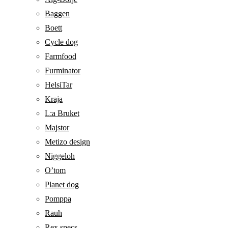
Baggen
Boett
Cycle dog
Farmfood
Furminator
HelsiTar
Kraja
L:a Bruket
Majstor
Metizo design
Niggeloh
O’tom
Planet dog
Pomppa
Rauh
Rex specs