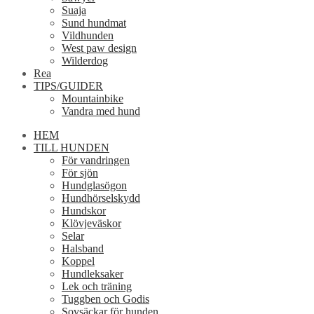
Suaja
Sund hundmat
Vildhunden
West paw design
Wilderdog
Rea
TIPS/GUIDER
Mountainbike
Vandra med hund
HEM
TILL HUNDEN
För vandringen
För sjön
Hundglasögon
Hundhörselskydd
Hundskor
Klövjeväskor
Selar
Halsband
Koppel
Hundleksaker
Lek och träning
Tuggben och Godis
Sovsäckar för hunden