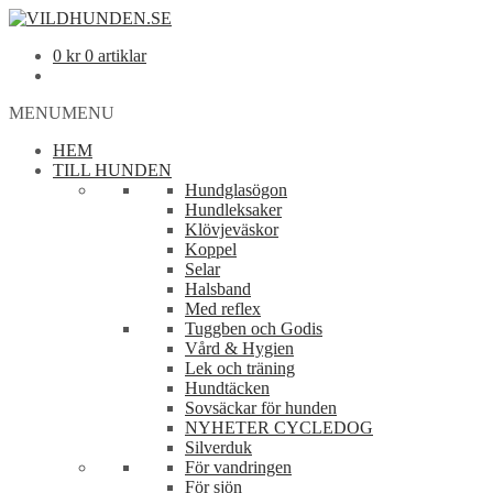
0
kr
0 artiklar
MENU
MENU
HEM
TILL HUNDEN
Hundglasögon
Hundleksaker
Klövjeväskor
Koppel
Selar
Halsband
Med reflex
Tuggben och Godis
Vård & Hygien
Lek och träning
Hundtäcken
Sovsäckar för hunden
NYHETER CYCLEDOG
Silverduk
För vandringen
För sjön