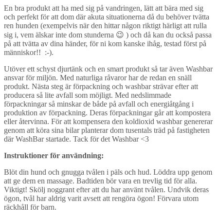
En bra produkt att ha med sig på vandringen, lätt att bära med sig
och perfekt för att dom där akuta situationerna då du behöver tvätta
ren hunden (exempelvis när den hittar någon riktigt härligt att rulla
sig i, vem älskar inte dom stunderna 😉 ) och då kan du också passa
på att tvätta av dina händer, för ni kom kanske ihåg, testad först på
människor!! :-).
Utöver ett schyst djurtänk och en smart produkt så tar även Washbar
ansvar för miljön. Med naturliga råvaror har de redan en snäll
produkt. Nästa steg är förpackning och washbar strävar efter att
producera så lite avfall som möjligt. Med nedslimmade
förpackningar så minskar de både på avfall och energiåtgång i
produktion av förpackning. Deras förpackningar går att kompostera
eller återvinna.
För att kompensera den koldioxid washbar genererar
genom att köra sina bilar planterar dom tusentals träd på fastigheten
där WashBar startade. Tack för det Washbar <3
Instruktioner för användning:
Blöt din hund och gnugga tvålen i päls och hud. Löddra upp genom
att ge dem en massage. Badtiden bör vara en trevlig tid för alla.
Viktigt! Skölj noggrant efter att du har använt tvålen. Undvik deras
ögon, tvål har aldrig varit avsett att rengöra ögon! Förvara utom
räckhåll för barn.