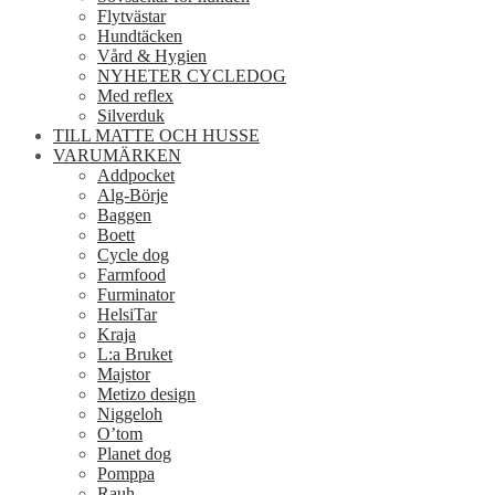
Flytvästar
Hundtäcken
Vård & Hygien
NYHETER CYCLEDOG
Med reflex
Silverduk
TILL MATTE OCH HUSSE
VARUMÄRKEN
Addpocket
Alg-Börje
Baggen
Boett
Cycle dog
Farmfood
Furminator
HelsiTar
Kraja
L:a Bruket
Majstor
Metizo design
Niggeloh
O’tom
Planet dog
Pomppa
Rauh