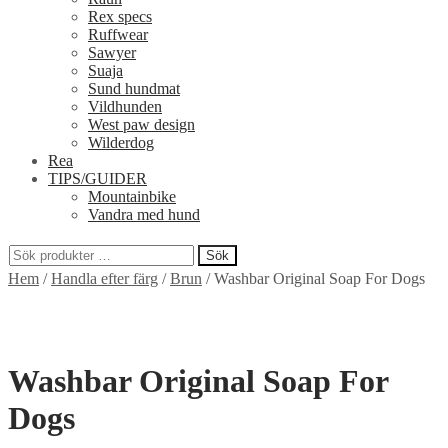
Rex specs
Ruffwear
Sawyer
Suaja
Sund hundmat
Vildhunden
West paw design
Wilderdog
Rea
TIPS/GUIDER
Mountainbike
Vandra med hund
Sök
Sök
Hem
/
Handla efter färg
/
Brun
/
Washbar Original Soap For Dogs
efter:
Washbar Original Soap For
Dogs