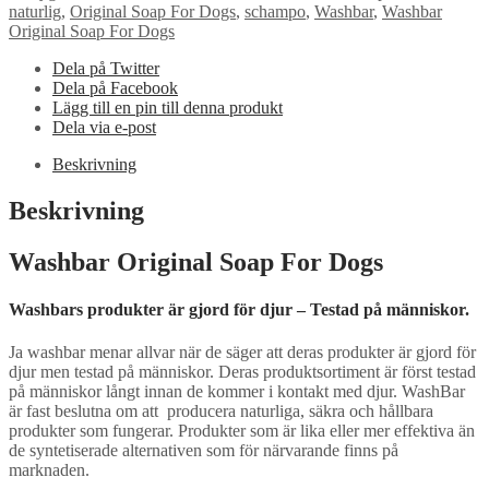
naturlig
,
Original Soap For Dogs
,
schampo
,
Washbar
,
Washbar
Original Soap For Dogs
Dela på Twitter
Dela på Facebook
Lägg till en pin till denna produkt
Dela via e-post
Beskrivning
Beskrivning
Washbar Original Soap For Dogs
Washbars produkter är gjord för djur – Testad på människor.
Ja washbar menar allvar när de säger att deras produkter är gjord för
djur men testad på människor. Deras produktsortiment är först testad
på människor långt innan de kommer i kontakt med djur. WashBar
är fast beslutna om att producera naturliga, säkra och hållbara
produkter som fungerar. Produkter som är lika eller mer effektiva än
de syntetiserade alternativen som för närvarande finns på
marknaden.