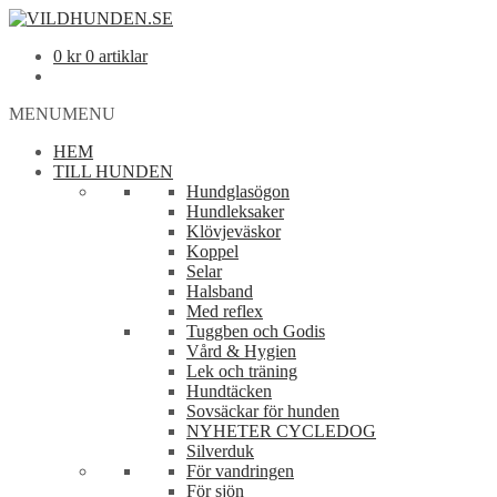
0
kr
0 artiklar
MENU
MENU
HEM
TILL HUNDEN
Hundglasögon
Hundleksaker
Klövjeväskor
Koppel
Selar
Halsband
Med reflex
Tuggben och Godis
Vård & Hygien
Lek och träning
Hundtäcken
Sovsäckar för hunden
NYHETER CYCLEDOG
Silverduk
För vandringen
För sjön