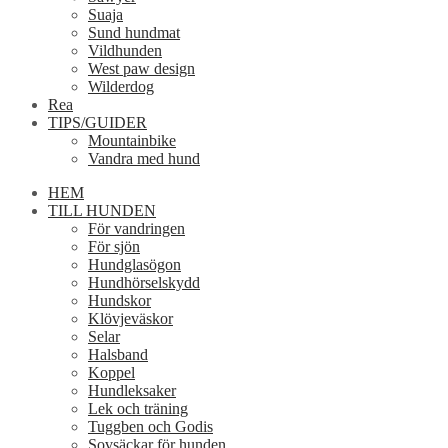
Suaja
Sund hundmat
Vildhunden
West paw design
Wilderdog
Rea
TIPS/GUIDER
Mountainbike
Vandra med hund
HEM
TILL HUNDEN
För vandringen
För sjön
Hundglasögon
Hundhörselskydd
Hundskor
Klövjeväskor
Selar
Halsband
Koppel
Hundleksaker
Lek och träning
Tuggben och Godis
Sovsäckar för hunden