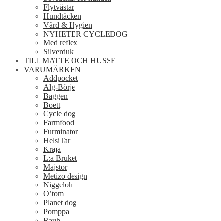
Flytvästar
Hundtäcken
Vård & Hygien
NYHETER CYCLEDOG
Med reflex
Silverduk
TILL MATTE OCH HUSSE
VARUMÄRKEN
Addpocket
Alg-Börje
Baggen
Boett
Cycle dog
Farmfood
Furminator
HelsiTar
Kraja
L:a Bruket
Majstor
Metizo design
Niggeloh
O’tom
Planet dog
Pomppa
Rauh