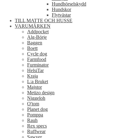
Hundhörselskydd
Hundskor
Flytvästar
TILL MATTE OCH HUSSE
VARUMÄRKEN
Addpocket
Alg-Börje
Baggen
Boett
Cycle dog
Farmfood
Furminator
HelsiTar
Kraja
L:a Bruket
Majstor
Metizo design
Niggeloh
O'tom
Planet dog
Pomppa
Rauh
Rex specs
Ruffwear
Sawyer