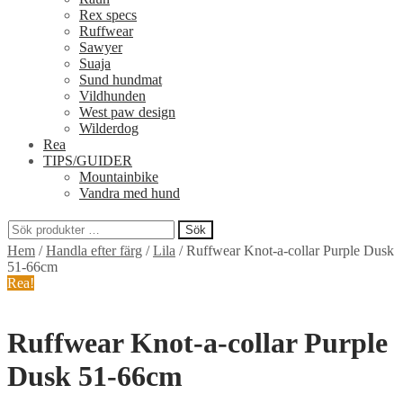
Rex specs
Ruffwear
Sawyer
Suaja
Sund hundmat
Vildhunden
West paw design
Wilderdog
Rea
TIPS/GUIDER
Mountainbike
Vandra med hund
Sök
Sök
Hem
/
Handla efter färg
/
Lila
/
Ruffwear Knot-a-collar Purple Dusk
efter:
51-66cm
Rea!
Ruffwear Knot-a-collar Purple
Dusk 51-66cm