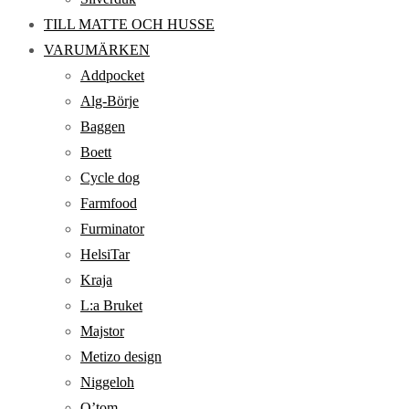
TILL MATTE OCH HUSSE
VARUMÄRKEN
Addpocket
Alg-Börje
Baggen
Boett
Cycle dog
Farmfood
Furminator
HelsiTar
Kraja
L:a Bruket
Majstor
Metizo design
Niggeloh
O’tom