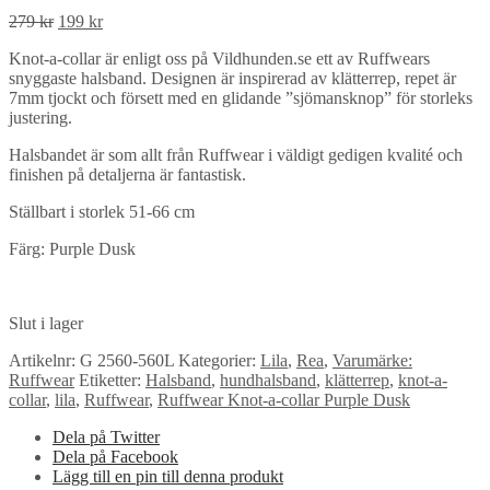
Det
Det
279
kr
199
kr
ursprungliga
nuvarande
Knot-a-collar är enligt oss på Vildhunden.se ett av Ruffwears
priset
priset
snyggaste halsband. Designen är inspirerad av klätterrep, repet är
var:
är:
7mm tjockt och försett med en glidande ”sjömansknop” för storleks
279 kr.
199 kr.
justering.
Halsbandet är som allt från Ruffwear i väldigt gedigen kvalité och
finishen på detaljerna är fantastisk.
Ställbart i storlek 51-66 cm
Färg: Purple Dusk
Slut i lager
Artikelnr:
G 2560-560L
Kategorier:
Lila
,
Rea
,
Varumärke:
Ruffwear
Etiketter:
Halsband
,
hundhalsband
,
klätterrep
,
knot-a-
collar
,
lila
,
Ruffwear
,
Ruffwear Knot-a-collar Purple Dusk
Dela på Twitter
Dela på Facebook
Lägg till en pin till denna produkt