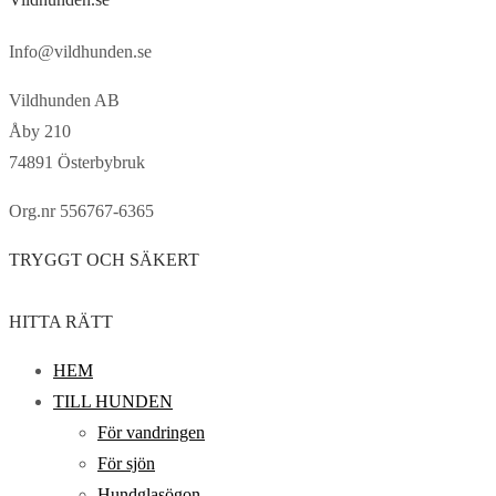
Info@vildhunden.se
Vildhunden AB
Åby 210
74891 Österbybruk
Org.nr 556767-6365
TRYGGT OCH SÄKERT
HITTA RÄTT
HEM
TILL HUNDEN
För vandringen
För sjön
Hundglasögon