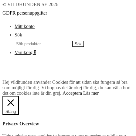
© VILDHUNDEN.SE 2026
GDPR personuppgifter
Mitt konto
Sök
Sök
Sök
efter:
Varukorg
0
Hej vildhunden använder Cookies för att sidan ska fungera så bra
som möjligt för dig. Vi hoppas det är okej för dig, du kan välja bort
det om cookies inte är din grej.
Acceptera
Läs mer
Stäng
Privacy Overview
This website uses cookies to improve your experience while you