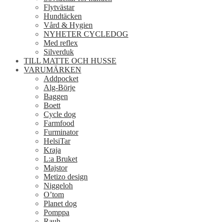
Flytvästar
Hundtäcken
Vård & Hygien
NYHETER CYCLEDOG
Med reflex
Silverduk
TILL MATTE OCH HUSSE
VARUMÄRKEN
Addpocket
Alg-Börje
Baggen
Boett
Cycle dog
Farmfood
Furminator
HelsiTar
Kraja
L:a Bruket
Majstor
Metizo design
Niggeloh
O’tom
Planet dog
Pomppa
Rauh