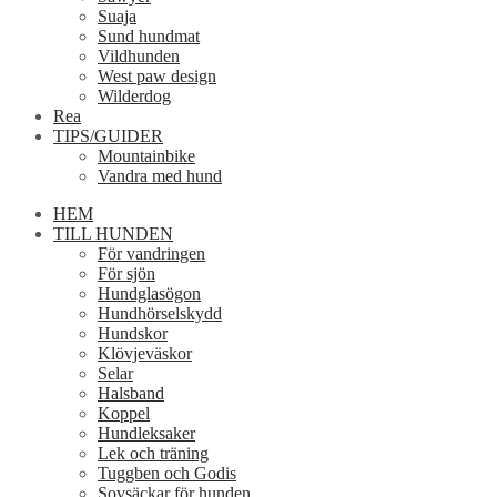
Suaja
Sund hundmat
Vildhunden
West paw design
Wilderdog
Rea
TIPS/GUIDER
Mountainbike
Vandra med hund
HEM
TILL HUNDEN
För vandringen
För sjön
Hundglasögon
Hundhörselskydd
Hundskor
Klövjeväskor
Selar
Halsband
Koppel
Hundleksaker
Lek och träning
Tuggben och Godis
Sovsäckar för hunden