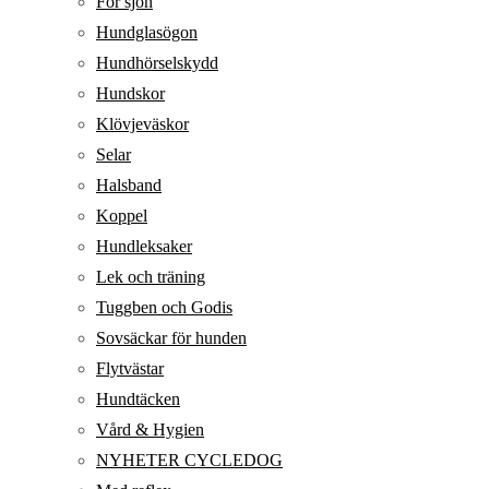
För sjön
Hundglasögon
Hundhörselskydd
Hundskor
Klövjeväskor
Selar
Halsband
Koppel
Hundleksaker
Lek och träning
Tuggben och Godis
Sovsäckar för hunden
Flytvästar
Hundtäcken
Vård & Hygien
NYHETER CYCLEDOG