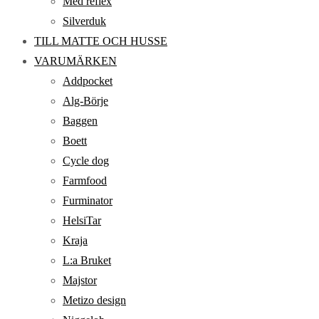
Med reflex
Silverduk
TILL MATTE OCH HUSSE
VARUMÄRKEN
Addpocket
Alg-Börje
Baggen
Boett
Cycle dog
Farmfood
Furminator
HelsiTar
Kraja
L:a Bruket
Majstor
Metizo design