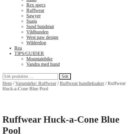
Rex specs
Ruffwear
Sawyer
Suaja
Sund hundmat
Vildhunden
West paw design
Wilderdog
Rea
TIPS/GUIDER
Mountainbike
Vandra med hund
Sök
Sök
Hem
/
Varumärke: Ruffwear
/
Ruffwear hundleksaker
/
Ruffwear
efter:
Huck-a-Cone Blue Pool
Ruffwear Huck-a-Cone Blue
Pool