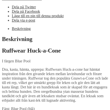
Pool
mängd
Dela på Twitter
Dela på Facebook
Lägg till en pin till denna produkt
Dela via e-post
Beskrivning
Beskrivning
Ruffwear Huck-a-Cone
I färgen Blue Pool
Dra, kasta, hämta, upprepa: Ruffwears Huck-a-cone har hämtat
inspiration från den givande leken mellan lavinhundar och förare
under träningen. Ruffwear tog den populära Gnawt-a-Cone och lade
till ett rep, vilket ger utmärkt grepp för leken och gör den lätt att
kasta långt. Det här är en hundleksak som är skapad för att engagera
och belöna hunden. Den oregelbundna ytan masserar hundens
tandkött och gör även att leksaken studsar oväntat. En leksak som
erbjuder allt från kast-lek till lugnade aktivering.
Färg: Blue Pool (blå)