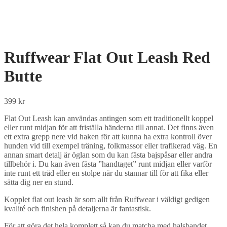
Ruffwear Flat Out Leash Red
Butte
399
kr
Flat Out Leash kan användas antingen som ett traditionellt koppel
eller runt midjan för att friställa händerna till annat. Det finns även
ett extra grepp nere vid haken för att kunna ha extra kontroll över
hunden vid till exempel träning, folkmassor eller trafikerad väg. En
annan smart detalj är öglan som du kan fästa bajspåsar eller andra
tillbehör i. Du kan även fästa ”handtaget” runt midjan eller varför
inte runt ett träd eller en stolpe när du stannar till för att fika eller
sätta dig ner en stund.
Kopplet flat out leash är som allt från Ruffwear i väldigt gedigen
kvalité och finishen på detaljerna är fantastisk.
För att göra det hela komplett så kan du matcha med halsbandet