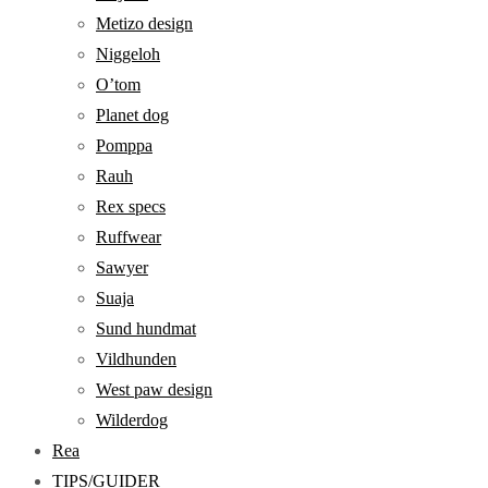
Metizo design
Niggeloh
O’tom
Planet dog
Pomppa
Rauh
Rex specs
Ruffwear
Sawyer
Suaja
Sund hundmat
Vildhunden
West paw design
Wilderdog
Rea
TIPS/GUIDER