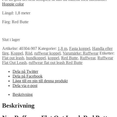
Hoppie color
Längd: 1,8 meter
Färg: Red Butte
Slut i lager
Artikelnr:
40304-907
Kategorier:
1,8 m
,
Fasta koppel
,
Handla efter
färg
,
Koppel
,
Röd
,
ruffwear koppel
,
Varumärke: Ruffwear
Etiketter:
Flat out leash
,
hundkoppel
,
koppel
,
Red Butte
,
Ruffwear
,
Ruffwear
Flat Out Leash
,
ruffwear flat out leash Red Butte
Dela på Twitter
Dela på Facebook
Lägg till en pin till denna produkt
Dela via e-post
Beskrivning
Beskrivning