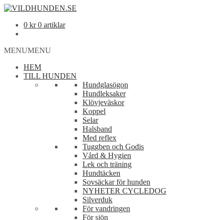
0
kr
0 artiklar
MENU
MENU
HEM
TILL HUNDEN
Hundglasögon
Hundleksaker
Klövjeväskor
Koppel
Selar
Halsband
Med reflex
Tuggben och Godis
Vård & Hygien
Lek och träning
Hundtäcken
Sovsäckar för hunden
NYHETER CYCLEDOG
Silverduk
För vandringen
För sjön