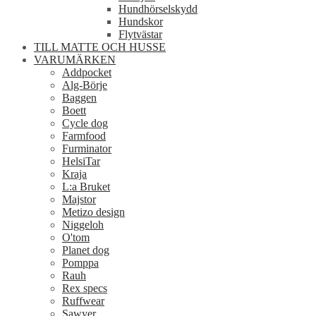
Hundhörselskydd
Hundskor
Flytvästar
TILL MATTE OCH HUSSE
VARUMÄRKEN
Addpocket
Alg-Börje
Baggen
Boett
Cycle dog
Farmfood
Furminator
HelsiTar
Kraja
L:a Bruket
Majstor
Metizo design
Niggeloh
O'tom
Planet dog
Pomppa
Rauh
Rex specs
Ruffwear
Sawyer