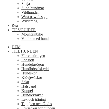
Suaja
Sund hundmat
Vildhunden
West paw design
Wilderdog
Rea
TIPS/GUIDER
Mountainbike
Vandra med hund
HEM
TILL HUNDEN
För vandringen
För sjön
Hundglasögon
Hundhörselskydd
Hundskor
Klövjeväskor
Selar
Halsband
Koppel
Hundleksaker
Lek och träning
Tuggben och Godis
Sovsäckar för hunden