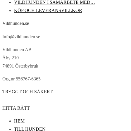
VILDHUNDEN I SAMARBETE MED…
KÖP OCH LEVERANSVILLKOR
Vildhunden.se
Info@vildhunden.se
Vildhunden AB
Åby 210
74891 Österbybruk
Org.nr 556767-6365
TRYGGT OCH SÄKERT
HITTA RÄTT
HEM
TILL HUNDEN