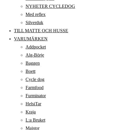
NYHETER CYCLEDOG
Med reflex
Silverduk
TILL MATTE OCH HUSSE
VARUMÄRKEN
Addpocket
Alg-Börje
Baggen
Boett
Cycle dog
Farmfood
Furminator
HelsiTar
Kraja
L:a Bruket
Majstor