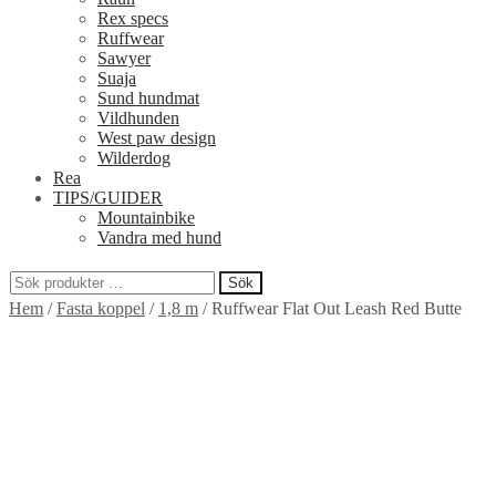
Rex specs
Ruffwear
Sawyer
Suaja
Sund hundmat
Vildhunden
West paw design
Wilderdog
Rea
TIPS/GUIDER
Mountainbike
Vandra med hund
Sök
Sök
Hem
/
Fasta koppel
/
1,8 m
/
Ruffwear Flat Out Leash Red Butte
efter: