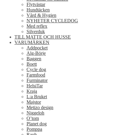
Flytvästar
Hundtäcken
Vård & Hygien
NYHETER CYCLEDOG
Med reflex
Silverduk
TILL MATTE OCH HUSSE
VARUMÄRKEN
Addpocket
Alg-Börje
Baggen
Boett
Cycle dog
Farmfood
Furminator
HelsiTar
Kraja
L:a Bruket
Majstor
Metizo design
Niggeloh
O’tom
Planet dog
Pomppa
Rauh