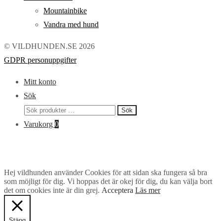
Mountainbike
Vandra med hund
© VILDHUNDEN.SE 2026
GDPR personuppgifter
Mitt konto
Sök
Sök
Sök
efter:
Varukorg
0
Hej vildhunden använder Cookies för att sidan ska fungera så bra
som möjligt för dig. Vi hoppas det är okej för dig, du kan välja bort
det om cookies inte är din grej.
Acceptera
Läs mer
Stäng