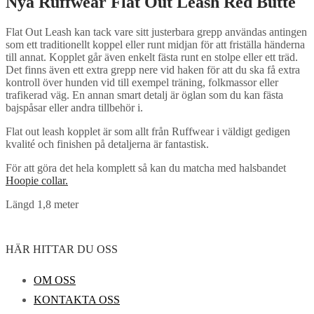
Nya Ruffwear Flat Out Leash Red Butte
Flat Out Leash kan tack vare sitt justerbara grepp användas antingen
som ett traditionellt koppel eller runt midjan för att friställa händerna
till annat. Kopplet går även enkelt fästa runt en stolpe eller ett träd.
Det finns även ett extra grepp nere vid haken för att du ska få extra
kontroll över hunden vid till exempel träning, folkmassor eller
trafikerad väg. En annan smart detalj är öglan som du kan fästa
bajspåsar eller andra tillbehör i.
Flat out leash kopplet är som allt från Ruffwear i väldigt gedigen
kvalité och finishen på detaljerna är fantastisk.
För att göra det hela komplett så kan du matcha med halsbandet
Hoopie collar.
Längd 1,8 meter
HÄR HITTAR DU OSS
OM OSS
KONTAKTA OSS