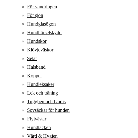
För vandringen
För sjön
Hundglasögon
Hundhörselskydd
Hundskor
Klövjeväskor
Selar
Halsband
Koppel
Hundleksaker
Lek och träning
Tuggben och Godis
Sovsäckar för hunden
Flytvästar
Hundtäcken
Vård & Hygien