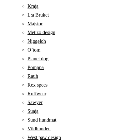
Kraja
L:a Bruket
Majstor
Metizo design
Niggeloh
O’tom
Planet dog
Pomppa
Rauh
Rex specs
Ruffwear
Sawyer
Suaja
Sund hundmat
Vildhunden
West paw design