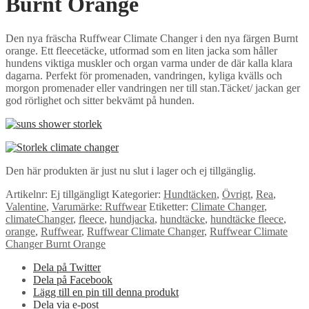
Burnt Orange
Den nya fräscha Ruffwear Climate Changer i den nya färgen Burnt
orange. Ett fleecetäcke, utformad som en liten jacka som håller
hundens viktiga muskler och organ varma under de där kalla klara
dagarna. Perfekt för promenaden, vandringen, kyliga kvälls och
morgon promenader eller vandringen ner till stan.Täcket/ jackan ger
god rörlighet och sitter bekvämt på hunden.
Den här produkten är just nu slut i lager och ej tillgänglig.
Artikelnr:
Ej tillgängligt
Kategorier:
Hundtäcken
,
Övrigt
,
Rea
,
Valentine
,
Varumärke: Ruffwear
Etiketter:
Climate Changer
,
climateChanger
,
fleece
,
hundjacka
,
hundtäcke
,
hundtäcke fleece
,
orange
,
Ruffwear
,
Ruffwear Climate Changer
,
Ruffwear Climate
Changer Burnt Orange
Dela på Twitter
Dela på Facebook
Lägg till en pin till denna produkt
Dela via e-post