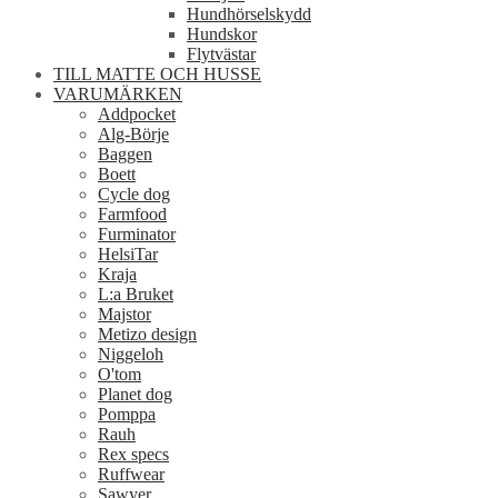
Hundhörselskydd
Hundskor
Flytvästar
TILL MATTE OCH HUSSE
VARUMÄRKEN
Addpocket
Alg-Börje
Baggen
Boett
Cycle dog
Farmfood
Furminator
HelsiTar
Kraja
L:a Bruket
Majstor
Metizo design
Niggeloh
O'tom
Planet dog
Pomppa
Rauh
Rex specs
Ruffwear
Sawyer