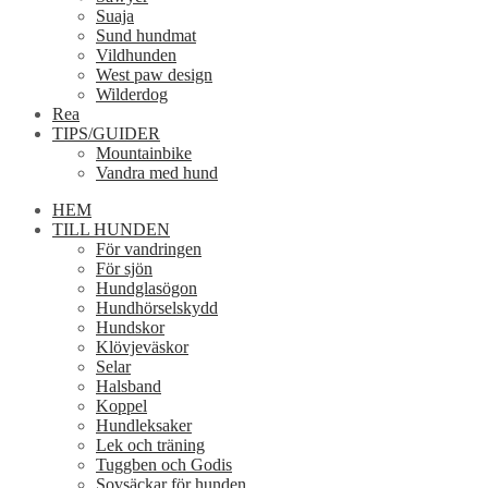
Suaja
Sund hundmat
Vildhunden
West paw design
Wilderdog
Rea
TIPS/GUIDER
Mountainbike
Vandra med hund
HEM
TILL HUNDEN
För vandringen
För sjön
Hundglasögon
Hundhörselskydd
Hundskor
Klövjeväskor
Selar
Halsband
Koppel
Hundleksaker
Lek och träning
Tuggben och Godis
Sovsäckar för hunden