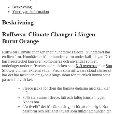
Beskrivning
Ytterligare information
Beskrivning
Ruffwear Climate Changer i färgen
Burnt Orange
Ruffwear Climate changer är ett hundtäcke i fleece. Hundtäcket har
en liten ärm. Hundtäcker håller hunden varm under kalla dagar. Det
här fleecetäcket kan även kombineras och användas som ett
underlager under ruffwears andra täcken som
K-9 overcoat
eller
Sun
Shower
vid mer extremt väder. Precis som ruffwears cloud chaser så
har det här täcket en dragkedja längs sidan för att enkelt kunna sätta
på och ta av täcket.
Fleece jacka för dom där härliga dagarna med kall klar
luft.
75% återvunnen fleece, lätt och luftig känsla i tyget.
Andas bra.
”Activefit” det här täcket är gjort för att röra sig i. Bra
passform och rörlighet i tyget som tillåter att hunden tar