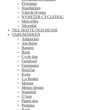
Flytvästar
Hundtäcken
Vård & Hygien
NYHETER CYCLEDOG
Med reflex
Silverduk
TILL MATTE OCH HUSSE
VARUMÄRKEN
Addpocket
Alg-Börje
Baggen
Boett
Cycle dog
Farmfood
Furminator
HelsiTar
Kraja
L:a Bruket
Majstor
Metizo design
Niggeloh
O’tom
Planet dog
Pomppa
Rauh