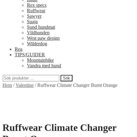
Rex specs
Ruffwear
Sawyer
Suaja
Sund hundmat
Vildhunden
West paw design
Wilderdog
Rea
TIPS/GUIDER
Mountainbike
Vandra med hund
Sök
Sök
Hem
/
Valentine
/
Ruffwear Climate Changer Burnt Orange
efter:
Ruffwear Climate Changer