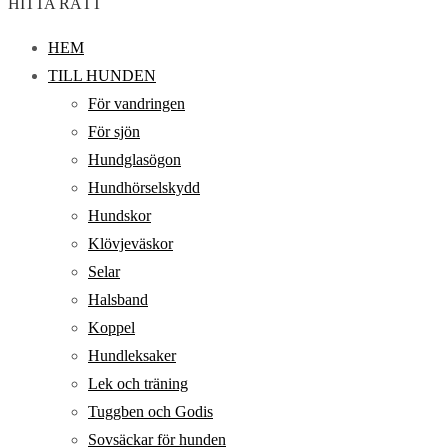
HITTA RÄTT
HEM
TILL HUNDEN
För vandringen
För sjön
Hundglasögon
Hundhörselskydd
Hundskor
Klövjeväskor
Selar
Halsband
Koppel
Hundleksaker
Lek och träning
Tuggben och Godis
Sovsäckar för hunden