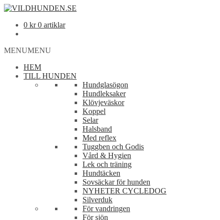
0
kr
0 artiklar
MENU
MENU
HEM
TILL HUNDEN
Hundglasögon
Hundleksaker
Klövjeväskor
Koppel
Selar
Halsband
Med reflex
Tuggben och Godis
Vård & Hygien
Lek och träning
Hundtäcken
Sovsäckar för hunden
NYHETER CYCLEDOG
Silverduk
För vandringen
För sjön