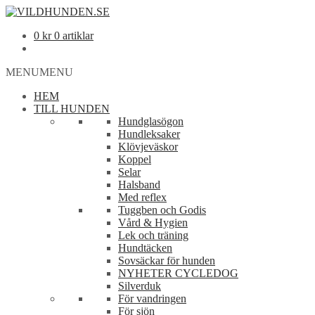
0
kr
0 artiklar
MENU
MENU
HEM
TILL HUNDEN
Hundglasögon
Hundleksaker
Klövjeväskor
Koppel
Selar
Halsband
Med reflex
Tuggben och Godis
Vård & Hygien
Lek och träning
Hundtäcken
Sovsäckar för hunden
NYHETER CYCLEDOG
Silverduk
För vandringen
För sjön