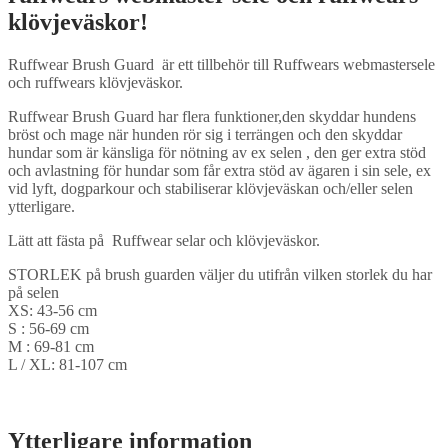
klövjeväskor!
Ruffwear Brush Guard är ett tillbehör till Ruffwears webmastersele
och ruffwears klövjeväskor.
Ruffwear Brush Guard har flera funktioner,den skyddar hundens
bröst och mage när hunden rör sig i terrängen och den skyddar
hundar som är känsliga för nötning av ex selen , den ger extra stöd
och avlastning för hundar som får extra stöd av ägaren i sin sele, ex
vid lyft, dogparkour och stabiliserar klövjeväskan och/eller selen
ytterligare.
Lätt att fästa på Ruffwear selar och klövjeväskor.
STORLEK på brush guarden väljer du utifrån vilken storlek du har
på selen
XS: 43-56 cm
S : 56-69 cm
M : 69-81 cm
L / XL: 81-107 cm
Ytterligare information