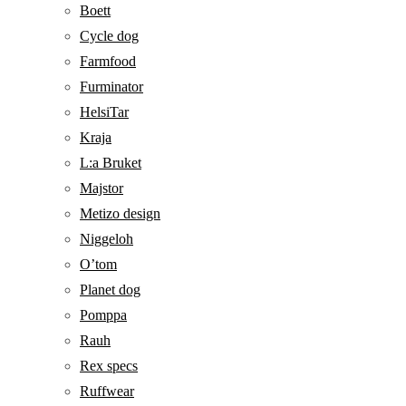
Boett
Cycle dog
Farmfood
Furminator
HelsiTar
Kraja
L:a Bruket
Majstor
Metizo design
Niggeloh
O’tom
Planet dog
Pomppa
Rauh
Rex specs
Ruffwear