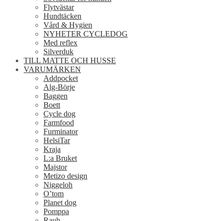
Flytvästar
Hundtäcken
Vård & Hygien
NYHETER CYCLEDOG
Med reflex
Silverduk
TILL MATTE OCH HUSSE
VARUMÄRKEN
Addpocket
Alg-Börje
Baggen
Boett
Cycle dog
Farmfood
Furminator
HelsiTar
Kraja
L:a Bruket
Majstor
Metizo design
Niggeloh
O’tom
Planet dog
Pomppa
Rauh