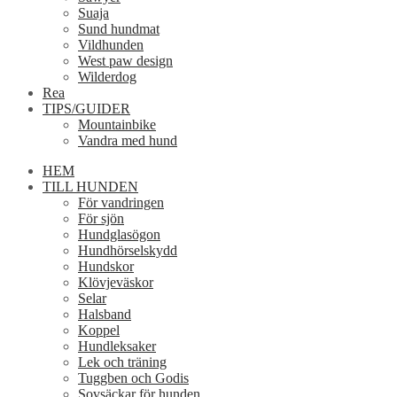
Suaja
Sund hundmat
Vildhunden
West paw design
Wilderdog
Rea
TIPS/GUIDER
Mountainbike
Vandra med hund
HEM
TILL HUNDEN
För vandringen
För sjön
Hundglasögon
Hundhörselskydd
Hundskor
Klövjeväskor
Selar
Halsband
Koppel
Hundleksaker
Lek och träning
Tuggben och Godis
Sovsäckar för hunden