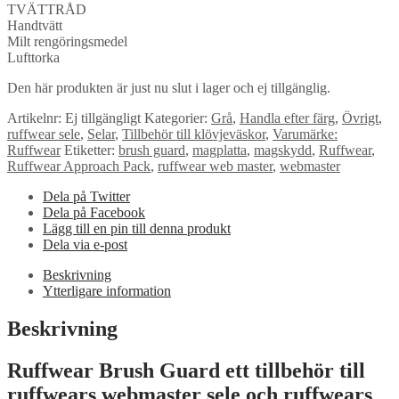
TVÄTTRÅD
Handtvätt
Milt rengöringsmedel
Lufttorka
Den här produkten är just nu slut i lager och ej tillgänglig.
Artikelnr:
Ej tillgängligt
Kategorier:
Grå
,
Handla efter färg
,
Övrigt
,
ruffwear sele
,
Selar
,
Tillbehör till klövjeväskor
,
Varumärke:
Ruffwear
Etiketter:
brush guard
,
magplatta
,
magskydd
,
Ruffwear
,
Ruffwear Approach Pack
,
ruffwear web master
,
webmaster
Dela på Twitter
Dela på Facebook
Lägg till en pin till denna produkt
Dela via e-post
Beskrivning
Ytterligare information
Beskrivning
Ruffwear Brush Guard ett tillbehör till
ruffwears webmaster sele och ruffwears