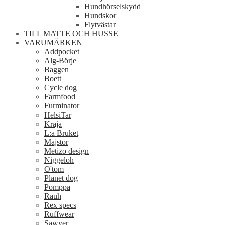
Hundhörselskydd
Hundskor
Flytvästar
TILL MATTE OCH HUSSE
VARUMÄRKEN
Addpocket
Alg-Börje
Baggen
Boett
Cycle dog
Farmfood
Furminator
HelsiTar
Kraja
L:a Bruket
Majstor
Metizo design
Niggeloh
O'tom
Planet dog
Pomppa
Rauh
Rex specs
Ruffwear
Sawyer