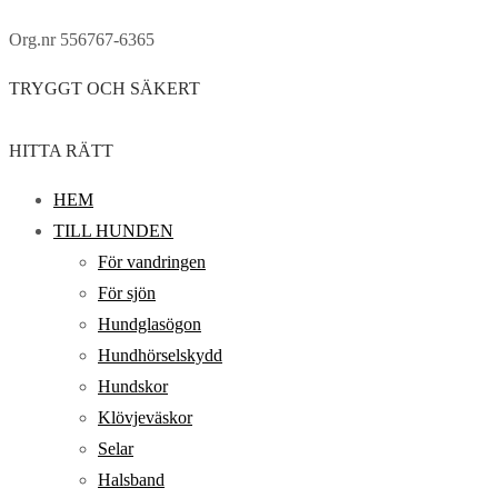
Org.nr 556767-6365
TRYGGT OCH SÄKERT
HITTA RÄTT
HEM
TILL HUNDEN
För vandringen
För sjön
Hundglasögon
Hundhörselskydd
Hundskor
Klövjeväskor
Selar
Halsband