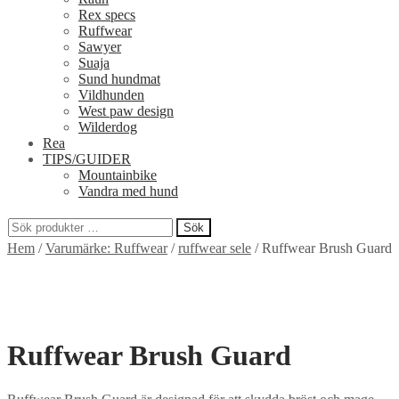
Rex specs
Ruffwear
Sawyer
Suaja
Sund hundmat
Vildhunden
West paw design
Wilderdog
Rea
TIPS/GUIDER
Mountainbike
Vandra med hund
Sök
Sök
Hem
/
Varumärke: Ruffwear
/
ruffwear sele
/
Ruffwear Brush Guard
efter:
Ruffwear Brush Guard