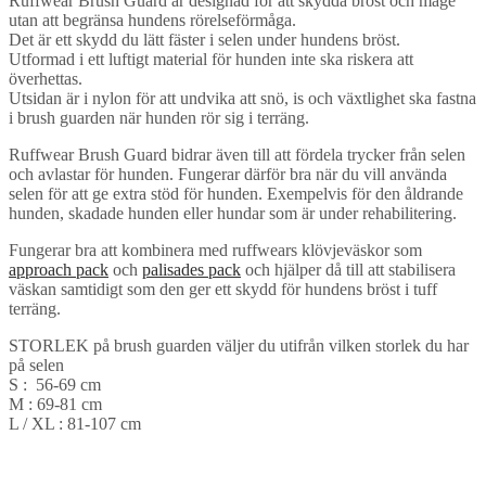
Ruffwear Brush Guard är designad för att skydda bröst och mage
utan att begränsa hundens rörelseförmåga.
Det är ett skydd du lätt fäster i selen under hundens bröst.
Utformad i ett luftigt material för hunden inte ska riskera att
överhettas.
Utsidan är i nylon för att undvika att snö, is och växtlighet ska fastna
i brush guarden när hunden rör sig i terräng.
Ruffwear Brush Guard bidrar även till att fördela trycker från selen
och avlastar för hunden. Fungerar därför bra när du vill använda
selen för att ge extra stöd för hunden. Exempelvis för den åldrande
hunden, skadade hunden eller hundar som är under rehabilitering.
Fungerar bra att kombinera med ruffwears klövjeväskor som
approach pack
och
palisades pack
och hjälper då till att stabilisera
väskan samtidigt som den ger ett skydd för hundens bröst i tuff
terräng.
STORLEK på brush guarden väljer du utifrån vilken storlek du har
på selen
S : 56-69 cm
M : 69-81 cm
L / XL : 81-107 cm