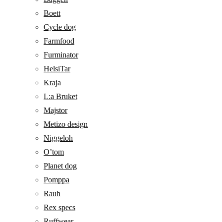
Boett
Cycle dog
Farmfood
Furminator
HelsiTar
Kraja
L:a Bruket
Majstor
Metizo design
Niggeloh
O’tom
Planet dog
Pomppa
Rauh
Rex specs
Ruffwear