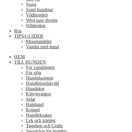
Suaja
Sund hundmat
Vildhunden
West paw design
Wilderdog
Rea
TIPS/GUIDER
Mountainbike
Vandra med hund
HEM
TILL HUNDEN
För vandringen
För sjön
Hundglasögon
Hundhörselskydd
Hundskor
Klövjeväskor
Selar
Halsband
Koppel
Hundleksaker
Lek och träning
Tuggben och Godis
Sovsäckar för hunden