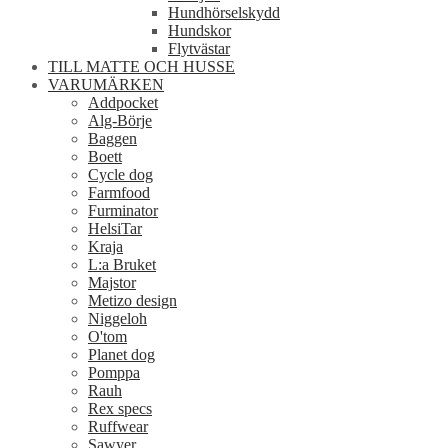
Hundhörselskydd
Hundskor
Flytvästar
TILL MATTE OCH HUSSE
VARUMÄRKEN
Addpocket
Alg-Börje
Baggen
Boett
Cycle dog
Farmfood
Furminator
HelsiTar
Kraja
L:a Bruket
Majstor
Metizo design
Niggeloh
O'tom
Planet dog
Pomppa
Rauh
Rex specs
Ruffwear
Sawyer