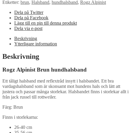
Etiketter:
brun
,
Halsband
,
hundhalsband
,
Rogz Alpinist
Dela på Twitter
Dela på Facebook
Lägg till en pin till denna produkt
Dela via e-post
Beskrivning
Ytterligare information
Beskrivning
Rogz Alpinist Brun hundhalsband
Ett tåligt halsband med reflextråd insytt i halsbandet. Ett bra
vardagshalsband som är skonsamt mot hundens hals och lätt att
justera och passar många storlekar. Halsbandet finns i storlekar allt i
från jack russel till rottweiler.
Färg: Brun
Finns i storlekarna:
26-40 cm
35-56 cm