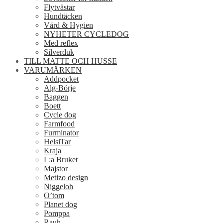
Flytvästar
Hundtäcken
Vård & Hygien
NYHETER CYCLEDOG
Med reflex
Silverduk
TILL MATTE OCH HUSSE
VARUMÄRKEN
Addpocket
Alg-Börje
Baggen
Boett
Cycle dog
Farmfood
Furminator
HelsiTar
Kraja
L:a Bruket
Majstor
Metizo design
Niggeloh
O’tom
Planet dog
Pomppa
Rauh