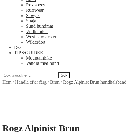
Rex specs
Ruffwear
Sawyer
Suaja
Sund hundmat
Vildhunden
West paw design
Wilderdog
Rea
TIPS/GUIDER
Mountainbike
Vandra med hund
Sök
Sök
Hem
/
Handla efter färg
/
Brun
/
Rogz Alpinist Brun hundhalsband
efter:
Rogz Alpinist Brun