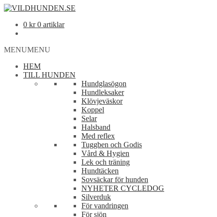
0
kr
0 artiklar
MENU
MENU
HEM
TILL HUNDEN
Hundglasögon
Hundleksaker
Klövjeväskor
Koppel
Selar
Halsband
Med reflex
Tuggben och Godis
Vård & Hygien
Lek och träning
Hundtäcken
Sovsäckar för hunden
NYHETER CYCLEDOG
Silverduk
För vandringen
För sjön