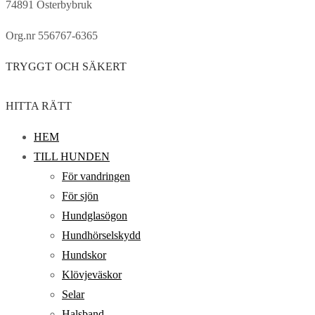
74891 Österbybruk
Org.nr 556767-6365
TRYGGT OCH SÄKERT
HITTA RÄTT
HEM
TILL HUNDEN
För vandringen
För sjön
Hundglasögon
Hundhörselskydd
Hundskor
Klövjeväskor
Selar
Halsband