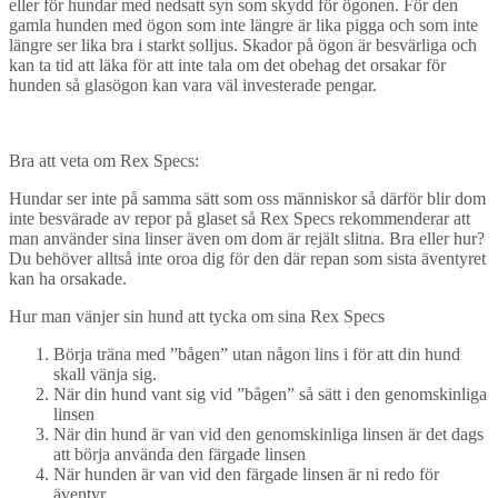
eller för hundar med nedsatt syn som skydd för ögonen. För den
gamla hunden med ögon som inte längre är lika pigga och som inte
längre ser lika bra i starkt solljus. Skador på ögon är besvärliga och
kan ta tid att läka för att inte tala om det obehag det orsakar för
hunden så glasögon kan vara väl investerade pengar.
Bra att veta om Rex Specs:
Hundar ser inte på samma sätt som oss människor så därför blir dom
inte besvärade av repor på glaset så Rex Specs rekommenderar att
man använder sina linser även om dom är rejält slitna. Bra eller hur?
Du behöver alltså inte oroa dig för den där repan som sista äventyret
kan ha orsakade.
Hur man vänjer sin hund att tycka om sina Rex Specs
Börja träna med ”bågen” utan någon lins i för att din hund
skall vänja sig.
När din hund vant sig vid ”bågen” så sätt i den genomskinliga
linsen
När din hund är van vid den genomskinliga linsen är det dags
att börja använda den färgade linsen
När hunden är van vid den färgade linsen är ni redo för
äventyr.