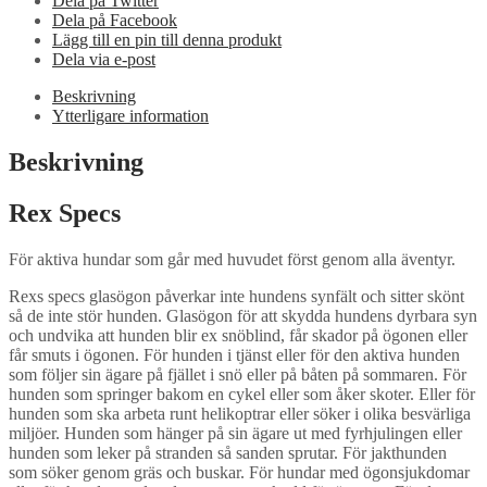
Dela på Twitter
Dela på Facebook
Lägg till en pin till denna produkt
Dela via e-post
Beskrivning
Ytterligare information
Beskrivning
Rex Specs
För aktiva hundar som går med huvudet först genom alla äventyr.
Rexs specs glasögon påverkar inte hundens synfält och sitter skönt
så de inte stör hunden. Glasögon för att skydda hundens dyrbara syn
och undvika att hunden blir ex snöblind, får skador på ögonen eller
får smuts i ögonen. För hunden i tjänst eller för den aktiva hunden
som följer sin ägare på fjället i snö eller på båten på sommaren. För
hunden som springer bakom en cykel eller som åker skoter. Eller för
hunden som ska arbeta runt helikoptrar eller söker i olika besvärliga
miljöer. Hunden som hänger på sin ägare ut med fyrhjulingen eller
hunden som leker på stranden så sanden sprutar. För jakthunden
som söker genom gräs och buskar. För hundar med ögonsjukdomar