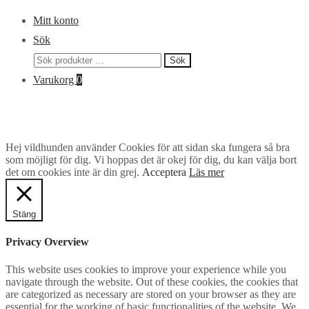
Mitt konto
Sök
Sök
Sök
efter:
Varukorg
0
Hej vildhunden använder Cookies för att sidan ska fungera så bra
som möjligt för dig. Vi hoppas det är okej för dig, du kan välja bort
det om cookies inte är din grej.
Acceptera
Läs mer
Stäng
Privacy Overview
This website uses cookies to improve your experience while you
navigate through the website. Out of these cookies, the cookies that
are categorized as necessary are stored on your browser as they are
essential for the working of basic functionalities of the website. We