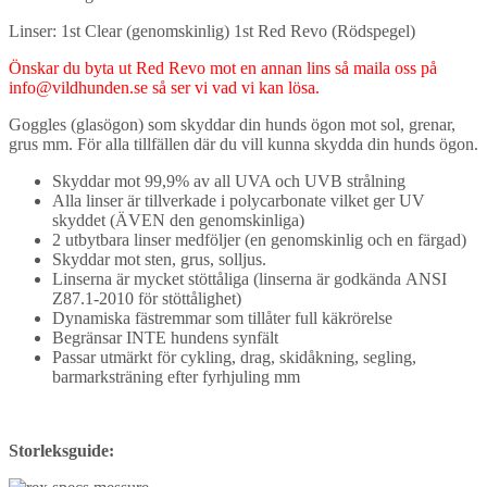
Linser: 1st Clear (genomskinlig) 1st Red Revo (Rödspegel)
Önskar du byta ut Red Revo mot en annan lins så maila oss på
info@vildhunden.se så ser vi vad vi kan lösa.
Goggles (glasögon) som skyddar din hunds ögon mot sol, grenar,
grus mm. För alla tillfällen där du vill kunna skydda din hunds ögon.
Skyddar mot 99,9% av all UVA och UVB strålning
Alla linser är tillverkade i polycarbonate vilket ger UV
skyddet (ÄVEN den genomskinliga)
2 utbytbara linser medföljer (en genomskinlig och en färgad)
Skyddar mot sten, grus, solljus.
Linserna är mycket stöttåliga (linserna är godkända ANSI
Z87.1-2010 för stöttålighet)
Dynamiska fästremmar som tillåter full käkrörelse
Begränsar INTE hundens synfält
Passar utmärkt för cykling, drag, skidåkning, segling,
barmarksträning efter fyrhjuling mm
Storleksguide: