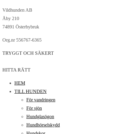
Vildhunden AB
Åby 210
74891 Österbybruk
Org.nr 556767-6365
TRYGGT OCH SÄKERT
HITTA RÄTT
HEM
TILL HUNDEN
För vandringen
För sjön
Hundglasögon
Hundhörselskydd
Hundskor