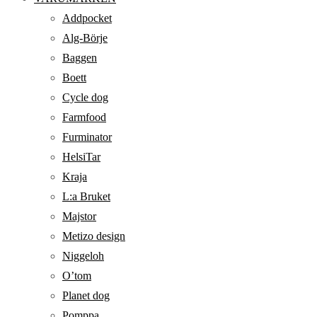
Addpocket
Alg-Börje
Baggen
Boett
Cycle dog
Farmfood
Furminator
HelsiTar
Kraja
L:a Bruket
Majstor
Metizo design
Niggeloh
O’tom
Planet dog
Pomppa