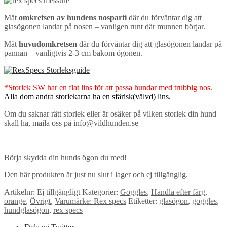
Mät
omkretsen av hundens nosparti
där du förväntar dig att
glasögonen landar på nosen – vanligen runt där munnen börjar.
Mät
huvudomkretsen
där du förväntar dig att glasögonen landar på
pannan – vanligtvis 2-3 cm bakom ögonen.
*Storlek SW har en flat lins för att passa hundar med trubbig nos.
Alla dom andra storlekarna ha en sfärisk(välvd) lins.
Om du saknar rätt storlek eller är osäker på vilken storlek din hund
skall ha, maila oss på info@vildhunden.se
Börja skydda din hunds ögon du med!
Den här produkten är just nu slut i lager och ej tillgänglig.
Artikelnr:
Ej tillgängligt
Kategorier:
Goggles
,
Handla efter färg
,
orange
,
Övrigt
,
Varumärke: Rex specs
Etiketter:
glasögon
,
goggles
,
hundglasögon
,
rex specs