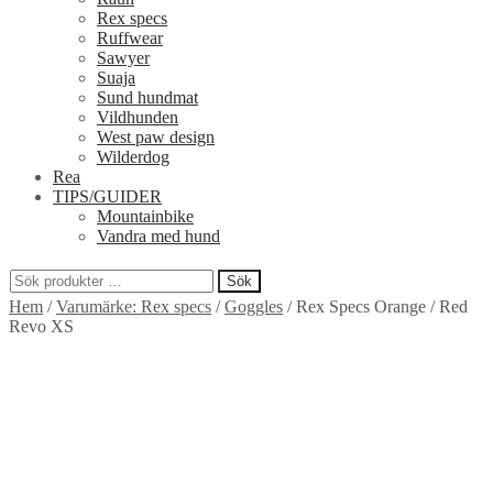
Rex specs
Ruffwear
Sawyer
Suaja
Sund hundmat
Vildhunden
West paw design
Wilderdog
Rea
TIPS/GUIDER
Mountainbike
Vandra med hund
Sök
Sök
Hem
/
Varumärke: Rex specs
/
Goggles
/
Rex Specs Orange / Red
efter:
Revo XS