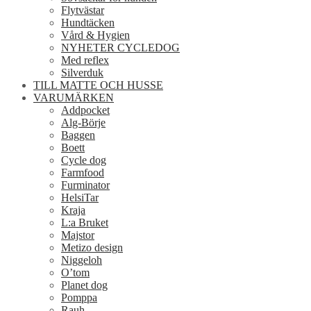
Flytvästar
Hundtäcken
Vård & Hygien
NYHETER CYCLEDOG
Med reflex
Silverduk
TILL MATTE OCH HUSSE
VARUMÄRKEN
Addpocket
Alg-Börje
Baggen
Boett
Cycle dog
Farmfood
Furminator
HelsiTar
Kraja
L:a Bruket
Majstor
Metizo design
Niggeloh
O’tom
Planet dog
Pomppa
Rauh