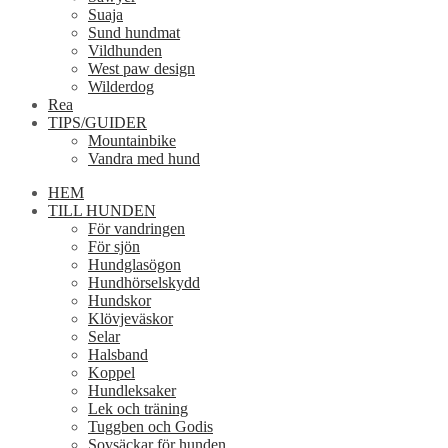
Suaja
Sund hundmat
Vildhunden
West paw design
Wilderdog
Rea
TIPS/GUIDER
Mountainbike
Vandra med hund
HEM
TILL HUNDEN
För vandringen
För sjön
Hundglasögon
Hundhörselskydd
Hundskor
Klövjeväskor
Selar
Halsband
Koppel
Hundleksaker
Lek och träning
Tuggben och Godis
Sovsäckar för hunden