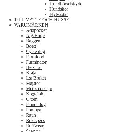
Hundhörselskydd
Hundskor
Flytvästar
TILL MATTE OCH HUSSE
VARUMÄRKEN
Addpocket
Alg-Börje
Baggen
Boett
Cycle dog
Farmfood
Furminator
HelsiTar
Kraja
L:a Bruket
Majstor
Metizo design
Niggeloh
O'tom
Planet dog
Pomppa
Rauh
Rex specs
Ruffwear
Sawyer