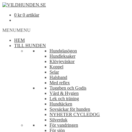
0
kr
0 artiklar
MENU
MENU
HEM
TILL HUNDEN
Hundglasögon
Hundleksaker
Klövjeväskor
Koppel
Selar
Halsband
Med reflex
Tuggben och Godis
Vård & Hygien
Lek och träning
Hundtäcken
Sovsäckar för hunden
NYHETER CYCLEDOG
Silverduk
För vandringen
För sjön