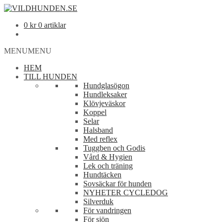
0
kr
0 artiklar
MENU
MENU
HEM
TILL HUNDEN
Hundglasögon
Hundleksaker
Klövjeväskor
Koppel
Selar
Halsband
Med reflex
Tuggben och Godis
Vård & Hygien
Lek och träning
Hundtäcken
Sovsäckar för hunden
NYHETER CYCLEDOG
Silverduk
För vandringen
För sjön