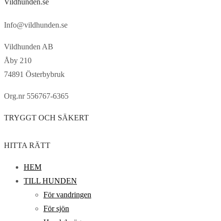
Vildhunden.se
Info@vildhunden.se
Vildhunden AB
Åby 210
74891 Österbybruk
Org.nr 556767-6365
TRYGGT OCH SÄKERT
HITTA RÄTT
HEM
TILL HUNDEN
För vandringen
För sjön