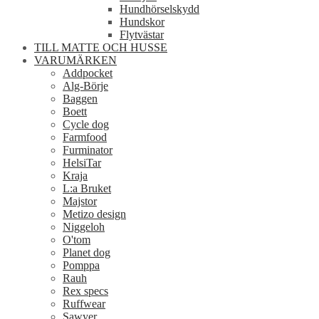
Hundhörselskydd
Hundskor
Flytvästar
TILL MATTE OCH HUSSE
VARUMÄRKEN
Addpocket
Alg-Börje
Baggen
Boett
Cycle dog
Farmfood
Furminator
HelsiTar
Kraja
L:a Bruket
Majstor
Metizo design
Niggeloh
O'tom
Planet dog
Pomppa
Rauh
Rex specs
Ruffwear
Sawyer