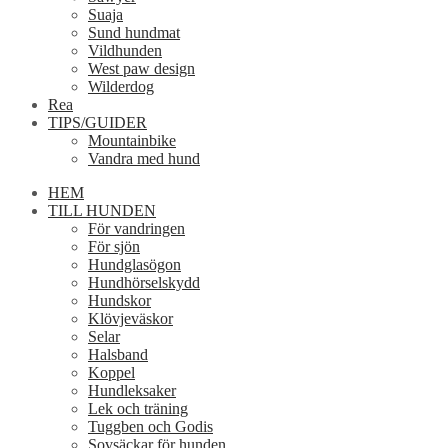
Suaja
Sund hundmat
Vildhunden
West paw design
Wilderdog
Rea
TIPS/GUIDER
Mountainbike
Vandra med hund
HEM
TILL HUNDEN
För vandringen
För sjön
Hundglasögon
Hundhörselskydd
Hundskor
Klövjeväskor
Selar
Halsband
Koppel
Hundleksaker
Lek och träning
Tuggben och Godis
Sovsäckar för hunden