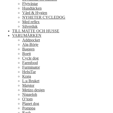
Flytvästar
Hundtäcken
Vård & Hygien
NYHETER CYCLEDOG
Med reflex
Silverduk
TILL MATTE OCH HUSSE
VARUMÄRKEN
Addpocket
Alg-Börje
Baggen
Boett
Cycle dog
Farmfood
Furminator
HelsiTar
Kraja
L:a Bruket
Majstor
Metizo design
Niggeloh
O’tom
Planet dog
Pomppa
Rauh