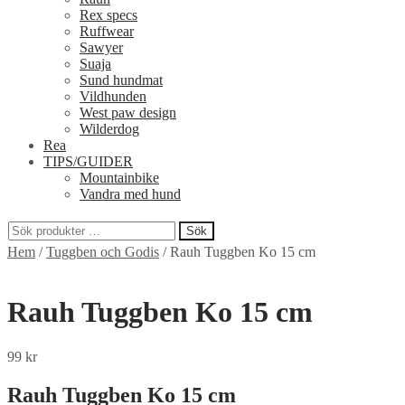
Rex specs
Ruffwear
Sawyer
Suaja
Sund hundmat
Vildhunden
West paw design
Wilderdog
Rea
TIPS/GUIDER
Mountainbike
Vandra med hund
Sök
Sök
Hem
/
Tuggben och Godis
/
Rauh Tuggben Ko 15 cm
efter:
Rauh Tuggben Ko 15 cm
99
kr
Rauh Tuggben Ko 15 cm