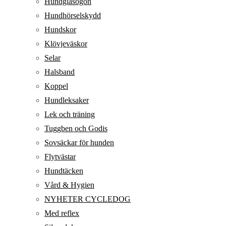
Hundglasögon
Hundhörselskydd
Hundskor
Klövjeväskor
Selar
Halsband
Koppel
Hundleksaker
Lek och träning
Tuggben och Godis
Sovsäckar för hunden
Flytvästar
Hundtäcken
Vård & Hygien
NYHETER CYCLEDOG
Med reflex