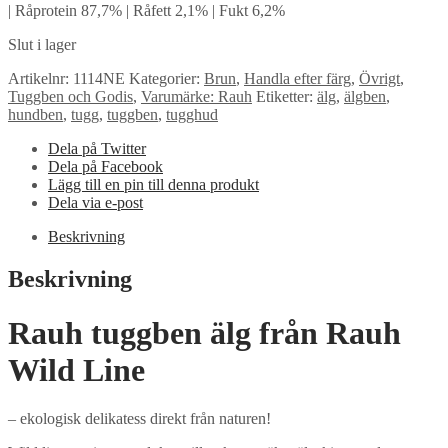
| Råprotein 87,7% | Råfett 2,1% | Fukt 6,2%
Slut i lager
Artikelnr:
1114NE
Kategorier:
Brun
,
Handla efter färg
,
Övrigt
,
Tuggben och Godis
,
Varumärke: Rauh
Etiketter:
älg
,
älgben
,
hundben
,
tugg
,
tuggben
,
tugghud
Dela på Twitter
Dela på Facebook
Lägg till en pin till denna produkt
Dela via e-post
Beskrivning
Beskrivning
Rauh tuggben älg från Rauh
Wild Line
– ekologisk delikatess direkt från naturen!