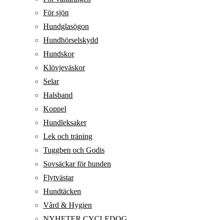
För sjön
Hundglasögon
Hundhörselskydd
Hundskor
Klövjeväskor
Selar
Halsband
Koppel
Hundleksaker
Lek och träning
Tuggben och Godis
Sovsäckar för hunden
Flytvästar
Hundtäcken
Vård & Hygien
NYHETER CYCLEDOG