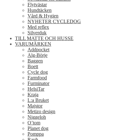
Flytvästar
Hundtäcken
Vård & Hygien
NYHETER CYCLEDOG
Med reflex
Silverduk
TILL MATTE OCH HUSSE
VARUMÄRKEN
Addpocket
Alg-Börje
Baggen
Boett
Cycle dog
Farmfood
Furminator
HelsiTar
Kraja
L:a Bruket
Majstor
Metizo design
Niggeloh
O’tom
Planet dog
Pomppa
Rauh