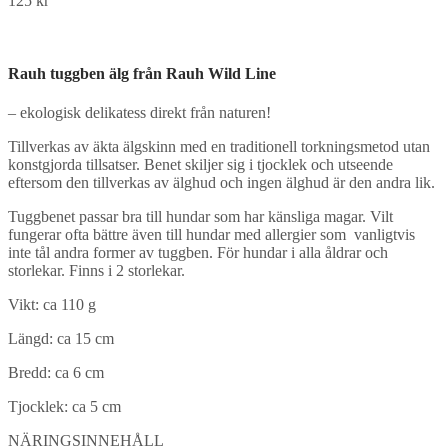
125
kr
Rauh tuggben älg från Rauh Wild Line
– ekologisk delikatess direkt från naturen!
Tillverkas av äkta älgskinn med en traditionell torkningsmetod utan
konstgjorda tillsatser. Benet skiljer sig i tjocklek och utseende
eftersom den tillverkas av älghud och ingen älghud är den andra lik.
Tuggbenet passar bra till hundar som har känsliga magar. Vilt
fungerar ofta bättre även till hundar med allergier som vanligtvis
inte tål andra former av tuggben. För hundar i alla åldrar och
storlekar. Finns i 2 storlekar.
Vikt: ca 110 g
Längd: ca 15 cm
Bredd: ca 6 cm
Tjocklek: ca 5 cm
NÄRINGSINNEHÅLL