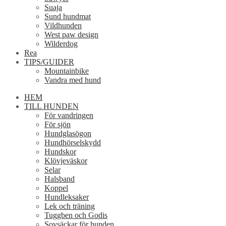
Suaja
Sund hundmat
Vildhunden
West paw design
Wilderdog
Rea
TIPS/GUIDER
Mountainbike
Vandra med hund
HEM
TILL HUNDEN
För vandringen
För sjön
Hundglasögon
Hundhörselskydd
Hundskor
Klövjeväskor
Selar
Halsband
Koppel
Hundleksaker
Lek och träning
Tuggben och Godis
Sovsäckar för hunden