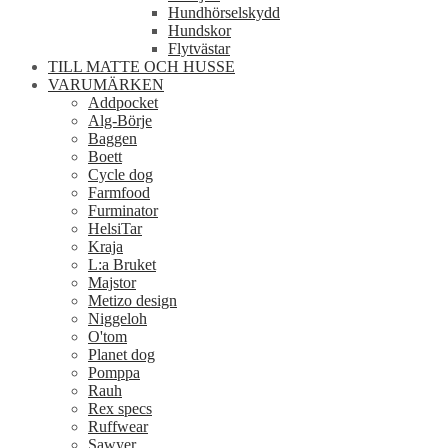
Hundhörselskydd
Hundskor
Flytvästar
TILL MATTE OCH HUSSE
VARUMÄRKEN
Addpocket
Alg-Börje
Baggen
Boett
Cycle dog
Farmfood
Furminator
HelsiTar
Kraja
L:a Bruket
Majstor
Metizo design
Niggeloh
O'tom
Planet dog
Pomppa
Rauh
Rex specs
Ruffwear
Sawyer