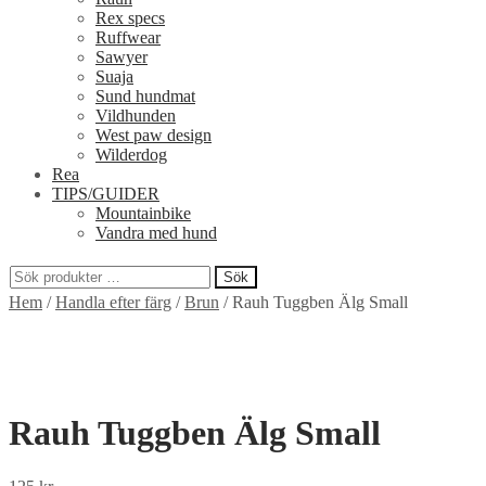
Rex specs
Ruffwear
Sawyer
Suaja
Sund hundmat
Vildhunden
West paw design
Wilderdog
Rea
TIPS/GUIDER
Mountainbike
Vandra med hund
Sök
Sök
Hem
/
Handla efter färg
/
Brun
/
Rauh Tuggben Älg Small
efter:
Rauh Tuggben Älg Small