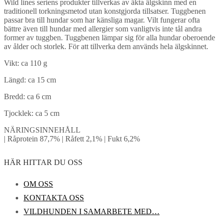
Wild lines seriens produkter tillverkas av äkta älgskinn med en
traditionell torkningsmetod utan konstgjorda tillsatser. Tuggbenen
passar bra till hundar som har känsliga magar. Vilt fungerar ofta
bättre även till hundar med allergier som vanligtvis inte tål andra
former av tuggben. Tuggbenen lämpar sig för alla hundar oberoende
av ålder och storlek. För att tillverka dem används hela älgskinnet.
Vikt: ca 110 g
Längd: ca 15 cm
Bredd: ca 6 cm
Tjocklek: ca 5 cm
NÄRINGSINNEHÅLL
| Råprotein 87,7% | Råfett 2,1% | Fukt 6,2%
HÄR HITTAR DU OSS
OM OSS
KONTAKTA OSS
VILDHUNDEN I SAMARBETE MED…