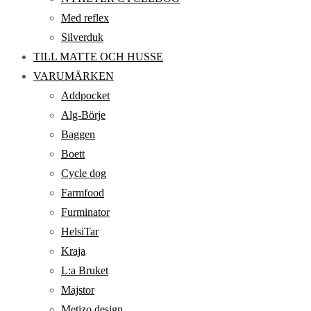
Med reflex
Silverduk
TILL MATTE OCH HUSSE
VARUMÄRKEN
Addpocket
Alg-Börje
Baggen
Boett
Cycle dog
Farmfood
Furminator
HelsiTar
Kraja
L:a Bruket
Majstor
Metizo design