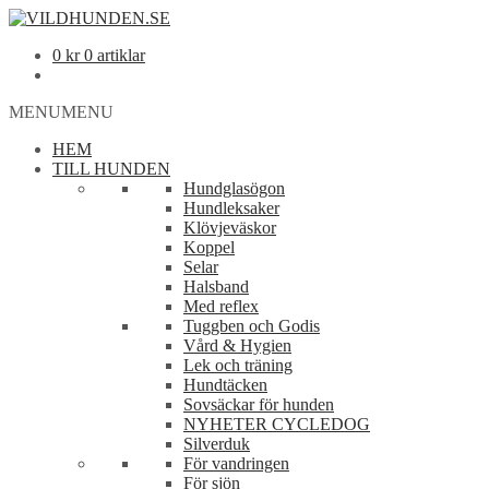
0
kr
0 artiklar
MENU
MENU
HEM
TILL HUNDEN
Hundglasögon
Hundleksaker
Klövjeväskor
Koppel
Selar
Halsband
Med reflex
Tuggben och Godis
Vård & Hygien
Lek och träning
Hundtäcken
Sovsäckar för hunden
NYHETER CYCLEDOG
Silverduk
För vandringen
För sjön