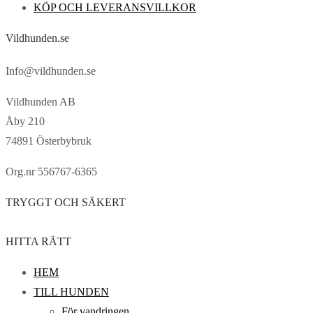
KÖP OCH LEVERANSVILLKOR
Vildhunden.se
Info@vildhunden.se
Vildhunden AB
Åby 210
74891 Österbybruk
Org.nr 556767-6365
TRYGGT OCH SÄKERT
HITTA RÄTT
HEM
TILL HUNDEN
För vandringen