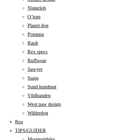
Niggeloh
O’tom
Planet dog
Pomppa
Rauh
Rex specs
Ruffwear
Sawyer
Suaja
Sund hundmat
Vildhunden
West paw design
Wilderdog
Rea
TIPS/GUIDER
Mountainbike