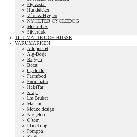
Flytvästar
Hundtäcken
Vård & Hygien
NYHETER CYCLEDOG
Med reflex
Silverduk
TILL MATTE OCH HUSSE
VARUMÄRKEN
Addpocket
Alg-Börje
Baggen
Boett
Cycle dog
Farmfood
Furminator
HelsiTar
Kraja
L:a Bruket
Majstor
Metizo design
Niggeloh
O’tom
Planet dog
Pomppa
Rauh