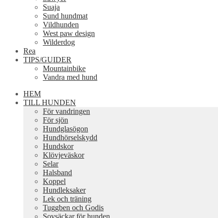
Suaja
Sund hundmat
Vildhunden
West paw design
Wilderdog
Rea
TIPS/GUIDER
Mountainbike
Vandra med hund
HEM
TILL HUNDEN
För vandringen
För sjön
Hundglasögon
Hundhörselskydd
Hundskor
Klövjeväskor
Selar
Halsband
Koppel
Hundleksaker
Lek och träning
Tuggben och Godis
Sovsäckar för hunden