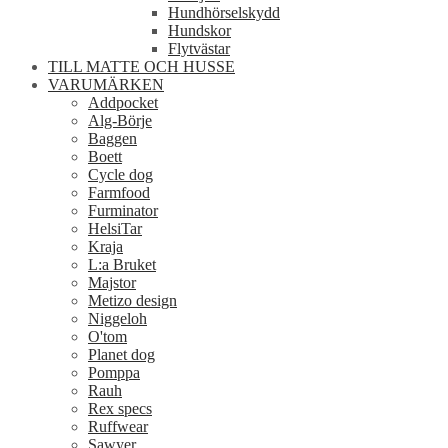
Hundhörselskydd
Hundskor
Flytvästar
TILL MATTE OCH HUSSE
VARUMÄRKEN
Addpocket
Alg-Börje
Baggen
Boett
Cycle dog
Farmfood
Furminator
HelsiTar
Kraja
L:a Bruket
Majstor
Metizo design
Niggeloh
O'tom
Planet dog
Pomppa
Rauh
Rex specs
Ruffwear
Sawyer