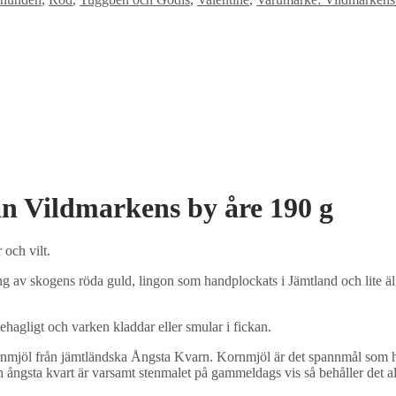
n Vildmarkens by åre 190 g
 och vilt.
ing av skogens röda guld, lingon som handplockats i Jämtland och lite 
behagligt och varken kladdar eller smular i fickan.
rnmjöl från jämtländska Ångsta Kvarn. Kornmjöl är det spannmål som h
 ångsta kvart är varsamt stenmalet på gammeldags vis så behåller det all