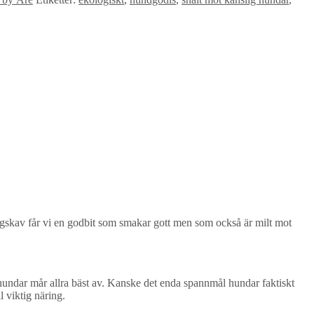
älgskav får vi en godbit som smakar gott men som också är milt mot
undar mår allra bäst av. Kanske det enda spannmål hundar faktiskt
 viktig näring.