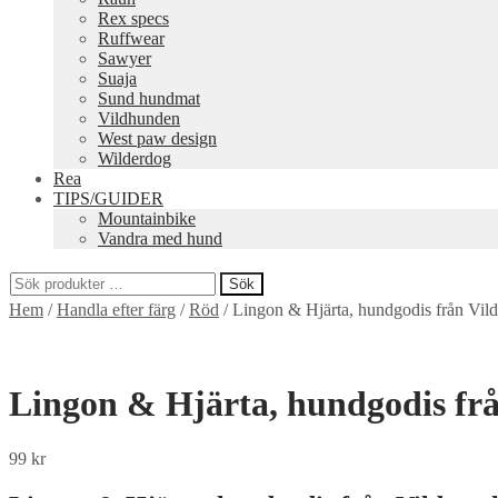
Rex specs
Ruffwear
Sawyer
Suaja
Sund hundmat
Vildhunden
West paw design
Wilderdog
Rea
TIPS/GUIDER
Mountainbike
Vandra med hund
Sök
Sök
Hem
/
Handla efter färg
/
Röd
/
Lingon & Hjärta, hundgodis från Vil
efter:
Lingon & Hjärta, hundgodis fr
99
kr