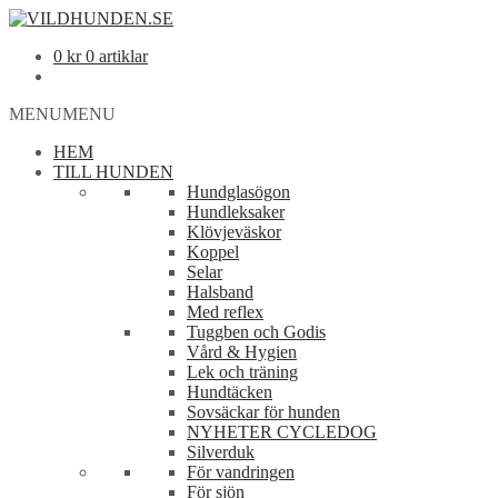
0
kr
0 artiklar
MENU
MENU
HEM
TILL HUNDEN
Hundglasögon
Hundleksaker
Klövjeväskor
Koppel
Selar
Halsband
Med reflex
Tuggben och Godis
Vård & Hygien
Lek och träning
Hundtäcken
Sovsäckar för hunden
NYHETER CYCLEDOG
Silverduk
För vandringen
För sjön