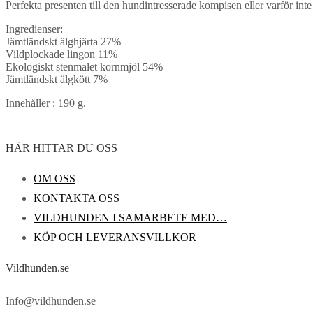
Perfekta presenten till den hundintresserade kompisen eller varför in
Ingredienser:
Jämtländskt älghjärta 27%
Vildplockade lingon 11%
Ekologiskt stenmalet kornmjöl 54%
Jämtländskt älgkött 7%
Innehåller : 190 g.
HÄR HITTAR DU OSS
OM OSS
KONTAKTA OSS
VILDHUNDEN I SAMARBETE MED…
KÖP OCH LEVERANSVILLKOR
Vildhunden.se
Info@vildhunden.se