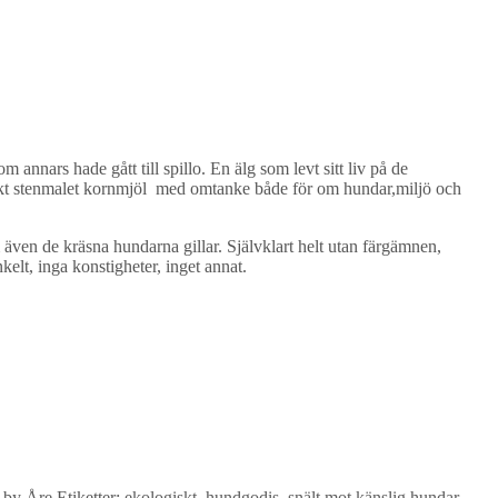
annars hade gått till spillo. En älg som levt sitt liv på de
giskt stenmalet kornmjöl med omtanke både för om hundar,miljö och
 även de kräsna hundarna gillar. Självklart helt utan färgämnen,
lt, inga konstigheter, inget annat.
 by Åre
Etiketter:
ekologiskt
,
hundgodis
,
snält mot känslig hundar
,