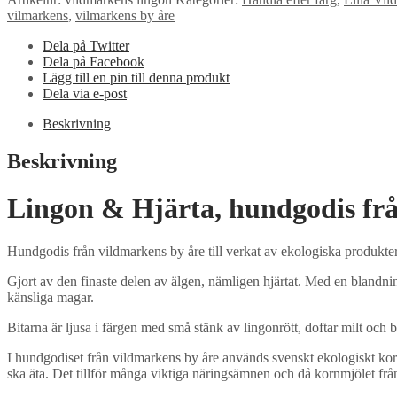
vilmarkens
,
vilmarkens by åre
Dela på Twitter
Dela på Facebook
Lägg till en pin till denna produkt
Dela via e-post
Beskrivning
Beskrivning
Lingon & Hjärta, hundgodis frå
Hundgodis från vildmarkens by åre till verkat av ekologiska produkter
Gjort av den finaste delen av älgen, nämligen hjärtat. Med en blandn
känsliga magar.
Bitarna är ljusa i färgen med små stänk av lingonrött, doftar milt och 
I hundgodiset från vildmarkens by åre används svenskt ekologiskt ko
ska äta. Det tillför många viktiga näringsämnen och då kornmjölet från