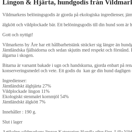
Lingon & Hjärta, hundgodis från Vildmar
Vildmarkens belöningsgodis är gjorda på ekologiska ingredienser, jäm
älgkött och vildplockade bär. Ett belöningsgodis till din hund som är
Gott och nyttigt!
Vilmarkens by Åre har ett hållbarhetstänk sträcker sig längre än hundgo
Jämtländska fjällsidorna och sedan skjutits med respekt och förstånd
älgarna i skogen.
Bitarna är varsamt bakade i ugn och handskurna, gjorda enbart på rena
konserveringsmedel och vete. Ett godis du kan ge din hund dagligen oc
Ingredienser:
Jämtländskt älghjärta 27%
Vildplockade lingon 11%
Ekologiskt stenmalet kornmjöl 54%
Jämtländskt älgkött 7%
Innehåller : 190 g.
Slut i lager
Artikelnr:
vildmarkens lingon
Kategorier:
Handla efter färg
,
Lilla Vi