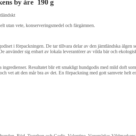
kens by åre 190 g
tländskt
 helt utan vete, konserveringsmedel och färgämnen.
diset i förpackningen. De tar tillvara delar av den jämtländska älgen som 
. De använder sig enbart av lokala leverantörer av vilda bär och ekolo
 ingredienser. Resultatet blir ett smakligt hundgodis med mild doft som
h vet att den mår bra av det. En förpackning med gott samvete helt enke
ldhunden
,
Röd
,
Tuggben och Godis
,
Valentine
,
Varumärke: Vildmarkens