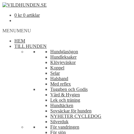
0
kr
0 artiklar
MENU
MENU
HEM
TILL HUNDEN
Hundglasögon
Hundleksaker
Klövjeväskor
Koppel
Selar
Halsband
Med reflex
Tuggben och Godis
Vård & Hygien
Lek och träning
Hundtäcken
Sovsäckar för hunden
NYHETER CYCLEDOG
Silverduk
För vandringen
För sjön