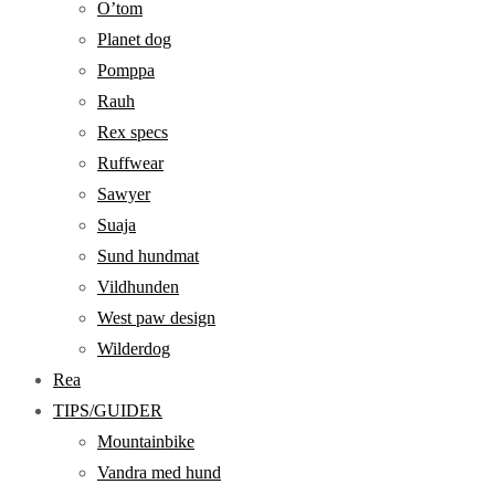
O’tom
Planet dog
Pomppa
Rauh
Rex specs
Ruffwear
Sawyer
Suaja
Sund hundmat
Vildhunden
West paw design
Wilderdog
Rea
TIPS/GUIDER
Mountainbike
Vandra med hund