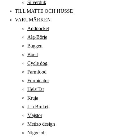
Silverduk
TILL MATTE OCH HUSSE
VARUMÄRKEN
Addpocket
Alg-Börje
Baggen
Boett
Cycle dog
Farmfood
Furminator
HelsiTar
Kraja
L:a Bruket
Majstor
Metizo design
Niggeloh