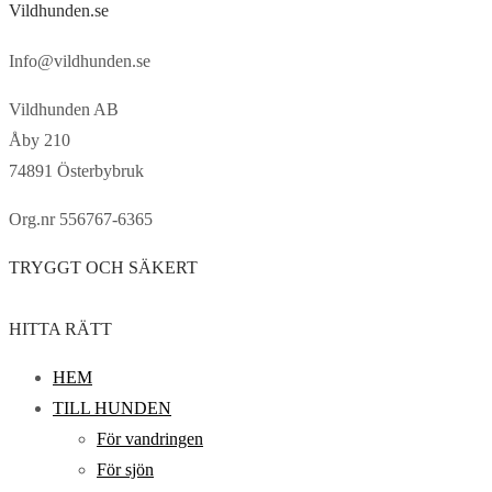
Vildhunden.se
Info@vildhunden.se
Vildhunden AB
Åby 210
74891 Österbybruk
Org.nr 556767-6365
TRYGGT OCH SÄKERT
HITTA RÄTT
HEM
TILL HUNDEN
För vandringen
För sjön