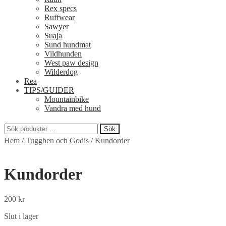
Rex specs
Ruffwear
Sawyer
Suaja
Sund hundmat
Vildhunden
West paw design
Wilderdog
Rea
TIPS/GUIDER
Mountainbike
Vandra med hund
Sök
Sök
Hem
/
Tuggben och Godis
/
Kundorder
efter:
Kundorder
200
kr
Slut i lager