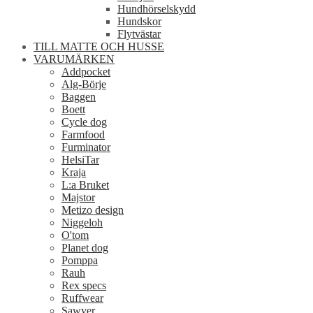
Hundhörselskydd
Hundskor
Flytvästar
TILL MATTE OCH HUSSE
VARUMÄRKEN
Addpocket
Alg-Börje
Baggen
Boett
Cycle dog
Farmfood
Furminator
HelsiTar
Kraja
L:a Bruket
Majstor
Metizo design
Niggeloh
O'tom
Planet dog
Pomppa
Rauh
Rex specs
Ruffwear
Sawyer