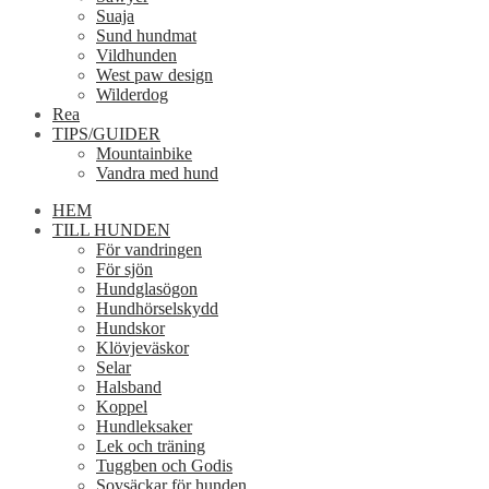
Suaja
Sund hundmat
Vildhunden
West paw design
Wilderdog
Rea
TIPS/GUIDER
Mountainbike
Vandra med hund
HEM
TILL HUNDEN
För vandringen
För sjön
Hundglasögon
Hundhörselskydd
Hundskor
Klövjeväskor
Selar
Halsband
Koppel
Hundleksaker
Lek och träning
Tuggben och Godis
Sovsäckar för hunden