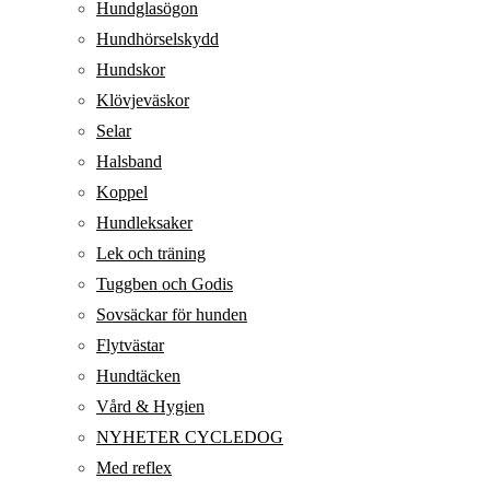
Hundglasögon
Hundhörselskydd
Hundskor
Klövjeväskor
Selar
Halsband
Koppel
Hundleksaker
Lek och träning
Tuggben och Godis
Sovsäckar för hunden
Flytvästar
Hundtäcken
Vård & Hygien
NYHETER CYCLEDOG
Med reflex