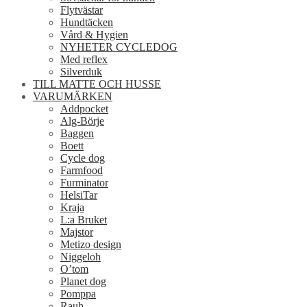
Flytvästar
Hundtäcken
Vård & Hygien
NYHETER CYCLEDOG
Med reflex
Silverduk
TILL MATTE OCH HUSSE
VARUMÄRKEN
Addpocket
Alg-Börje
Baggen
Boett
Cycle dog
Farmfood
Furminator
HelsiTar
Kraja
L:a Bruket
Majstor
Metizo design
Niggeloh
O’tom
Planet dog
Pomppa
Rauh