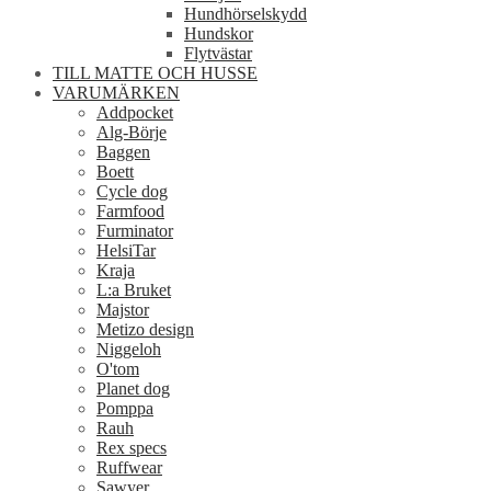
Hundhörselskydd
Hundskor
Flytvästar
TILL MATTE OCH HUSSE
VARUMÄRKEN
Addpocket
Alg-Börje
Baggen
Boett
Cycle dog
Farmfood
Furminator
HelsiTar
Kraja
L:a Bruket
Majstor
Metizo design
Niggeloh
O'tom
Planet dog
Pomppa
Rauh
Rex specs
Ruffwear
Sawyer