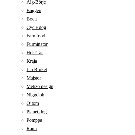
Alg-Börje
Baggen
Boett
Cycle dog
Farmfood
Furminator
HelsiTar
Kraja
L:a Bruket
Majstor
Metizo design
Niggeloh
O’tom
Planet dog
Pomppa
Rauh