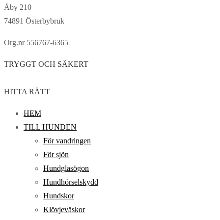
Åby 210
74891 Österbybruk
Org.nr 556767-6365
TRYGGT OCH SÄKERT
HITTA RÄTT
HEM
TILL HUNDEN
För vandringen
För sjön
Hundglasögon
Hundhörselskydd
Hundskor
Klövjeväskor