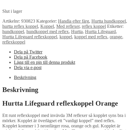
Slut i lager
Artikelnr:
930823
Kategorier:
Handla efter färg
,
Hurtta hundkoppel
,
hurtta reflex koppel
,
Koppel
,
Med reflexer
,
reflex koppel
Etiketter:
hundkoppel
,
hundkoppel med reflex
,
Hurtta
,
Hurtta Lifeguard
,
Hurtta Lifeguard reflexkoppel
,
koppel
,
koppel med reflex
,
orange
,
reflexkoppel
Dela på Twitter
Dela på Facebook
Lägg till en pin till denna produkt
Dela via e-post
Beskrivning
Beskrivning
Hurtta Lifeguard reflexkoppel Orange
Ett runt reflexkoppel med invävda 3M reflexer så kopplet syns bra i
mörker. Kopplet är överlägset ett ”vanligt koppel” med reflex.
Kopplet kommer i 3 neonfärger rosa, orange och gul. Kopplet är