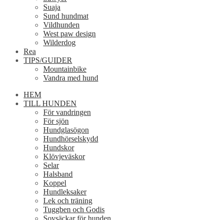
Suaja
Sund hundmat
Vildhunden
West paw design
Wilderdog
Rea
TIPS/GUIDER
Mountainbike
Vandra med hund
HEM
TILL HUNDEN
För vandringen
För sjön
Hundglasögon
Hundhörselskydd
Hundskor
Klövjeväskor
Selar
Halsband
Koppel
Hundleksaker
Lek och träning
Tuggben och Godis
Sovsäckar för hunden