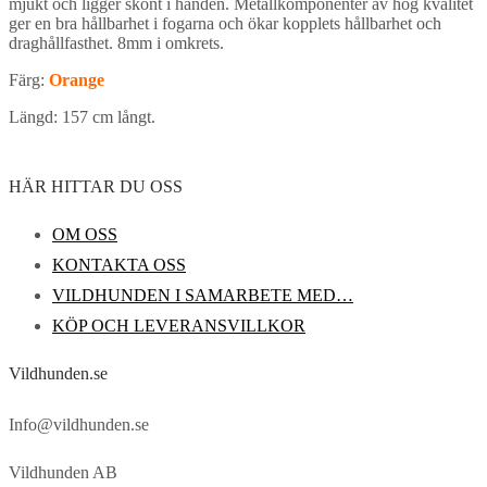
mjukt och ligger skönt i handen. Metallkomponenter av hög kvalitet
ger en bra hållbarhet i fogarna och ökar kopplets hållbarhet och
draghållfasthet. 8mm i omkrets.
Färg:
Orange
Längd: 157 cm långt.
HÄR HITTAR DU OSS
OM OSS
KONTAKTA OSS
VILDHUNDEN I SAMARBETE MED…
KÖP OCH LEVERANSVILLKOR
Vildhunden.se
Info@vildhunden.se
Vildhunden AB