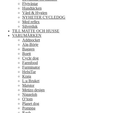
Flytvästar
Hundtäcken
Vård & Hygien
NYHETER CYCLEDOG
Med reflex
Silverduk
TILL MATTE OCH HUSSE
VARUMÄRKEN
Addpocket
Alg-Börje
Baggen
Boett
Cycle dog
Farmfood
Furminator
HelsiTar
Kraja
L:a Bruket
Majstor
Metizo design
Niggeloh
O’tom
Planet dog
Pomppa
Rauh