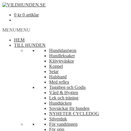
0
kr
0 artiklar
MENU
MENU
HEM
TILL HUNDEN
Hundglasögon
Hundleksaker
Klövjeväskor
Koppel
Selar
Halsband
Med reflex
Tuggben och Godis
Vård & Hygien
Lek och träning
Hundtäcken
Sovsäckar för hunden
NYHETER CYCLEDOG
Silverduk
För vandringen
För sjön