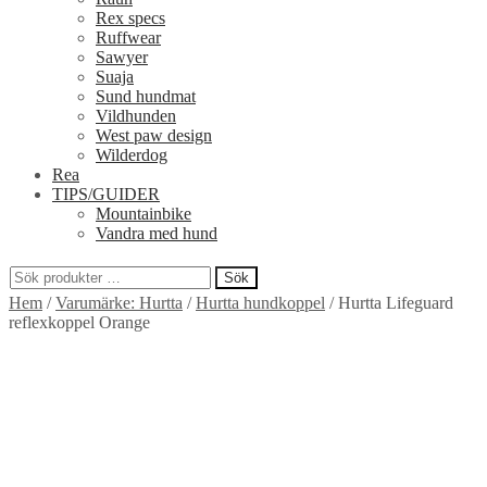
Rex specs
Ruffwear
Sawyer
Suaja
Sund hundmat
Vildhunden
West paw design
Wilderdog
Rea
TIPS/GUIDER
Mountainbike
Vandra med hund
Sök
Sök
Hem
/
Varumärke: Hurtta
/
Hurtta hundkoppel
/
Hurtta Lifeguard
efter:
reflexkoppel Orange