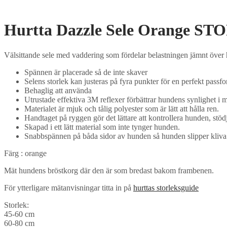
Hurtta Dazzle Sele Orange ST
Välsittande sele med vaddering som fördelar belastningen jämnt över
Spännen är placerade så de inte skaver
Selens storlek kan justeras på fyra punkter för en perfekt passf
Behaglig att använda
Utrustade effektiva 3M reflexer förbättrar hundens synlighet i 
Materialet är mjuk och tålig polyester som är lätt att hålla ren.
Handtaget på ryggen gör det lättare att kontrollera hunden, stöd
Skapad i ett lätt material som inte tynger hunden.
Snabbspännen på båda sidor av hunden så hunden slipper kliva i
Färg : orange
Mät hundens bröstkorg där den är som bredast bakom frambenen.
För ytterligare mätanvisningar titta in på
hurttas storleksguide
Storlek:
45-60 cm
60-80 cm