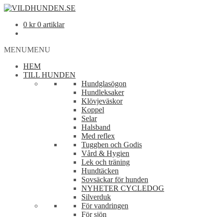
0
kr
0 artiklar
MENU
MENU
HEM
TILL HUNDEN
Hundglasögon
Hundleksaker
Klövjeväskor
Koppel
Selar
Halsband
Med reflex
Tuggben och Godis
Vård & Hygien
Lek och träning
Hundtäcken
Sovsäckar för hunden
NYHETER CYCLEDOG
Silverduk
För vandringen
För sjön