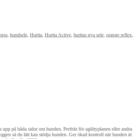
ness
,
hundsele
,
Hurtta
,
Hurtta Active
,
hurttas nya sele
,
orange reflex
,
a upp på båda sidor om hunden. Perfekt för agilityplanen eller andra
ryggen så du lätt kan stödja hunden. Ger ökad kontroll när hunden är