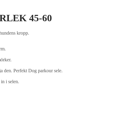
ORLEK 45-60
 hundens kropp.
orm.
mörker.
ja den. Perfekt Dog parkour sele.
n i selen.