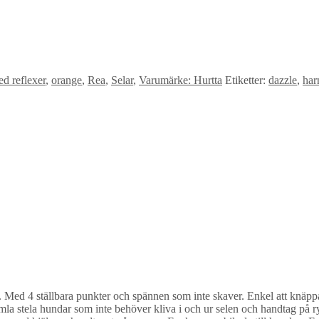
d reflexer
,
orange
,
Rea
,
Selar
,
Varumärke: Hurtta
Etiketter:
dazzle
,
har
. Med 4 ställbara punkter och spännen som inte skaver. Enkel att knäpp
gamla stela hundar som inte behöver kliva i och ur selen och handtag på 