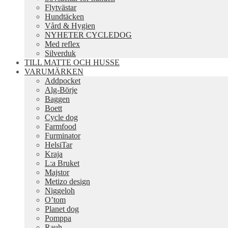
Flytvästar
Hundtäcken
Vård & Hygien
NYHETER CYCLEDOG
Med reflex
Silverduk
TILL MATTE OCH HUSSE
VARUMÄRKEN
Addpocket
Alg-Börje
Baggen
Boett
Cycle dog
Farmfood
Furminator
HelsiTar
Kraja
L:a Bruket
Majstor
Metizo design
Niggeloh
O’tom
Planet dog
Pomppa
Rauh