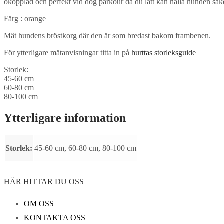
okopplad och perfekt vid dog parkour då du lätt kan hålla hunden säker
Färg : orange
Mät hundens bröstkorg där den är som bredast bakom frambenen.
För ytterligare mätanvisningar titta in på
hurttas storleksguide
Storlek:
45-60 cm
60-80 cm
80-100 cm
Ytterligare information
Storlek:
45-60 cm, 60-80 cm, 80-100 cm
HÄR HITTAR DU OSS
OM OSS
KONTAKTA OSS