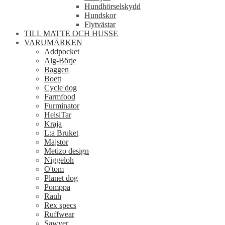
Hundhörselskydd
Hundskor
Flytvästar
TILL MATTE OCH HUSSE
VARUMÄRKEN
Addpocket
Alg-Börje
Baggen
Boett
Cycle dog
Farmfood
Furminator
HelsiTar
Kraja
L:a Bruket
Majstor
Metizo design
Niggeloh
O'tom
Planet dog
Pomppa
Rauh
Rex specs
Ruffwear
Sawyer