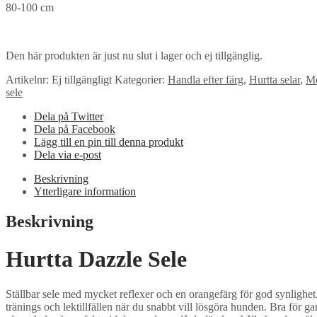
80-100 cm
Den här produkten är just nu slut i lager och ej tillgänglig.
Artikelnr:
Ej tillgängligt
Kategorier:
Handla efter färg
,
Hurtta selar
,
Me
sele
Dela på Twitter
Dela på Facebook
Lägg till en pin till denna produkt
Dela via e-post
Beskrivning
Ytterligare information
Beskrivning
Hurtta Dazzle Sele
Ställbar sele med mycket reflexer och en orangefärg för god synlighet
tränings och lektillfällen när du snabbt vill lösgöra hunden. Bra för 