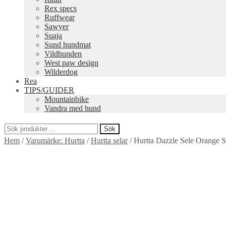
Rex specs
Ruffwear
Sawyer
Suaja
Sund hundmat
Vildhunden
West paw design
Wilderdog
Rea
TIPS/GUIDER
Mountainbike
Vandra med hund
Sök
Sök
Hem
/
Varumärke: Hurtta
/
Hurtta selar
/
Hurtta Dazzle Sele Orang
efter: