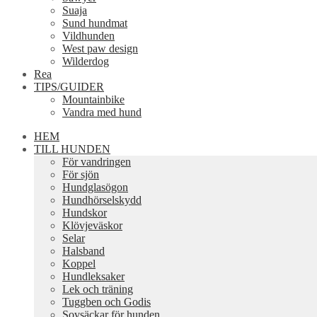
Suaja
Sund hundmat
Vildhunden
West paw design
Wilderdog
Rea
TIPS/GUIDER
Mountainbike
Vandra med hund
HEM
TILL HUNDEN
För vandringen
För sjön
Hundglasögon
Hundhörselskydd
Hundskor
Klövjeväskor
Selar
Halsband
Koppel
Hundleksaker
Lek och träning
Tuggben och Godis
Sovsäckar för hunden