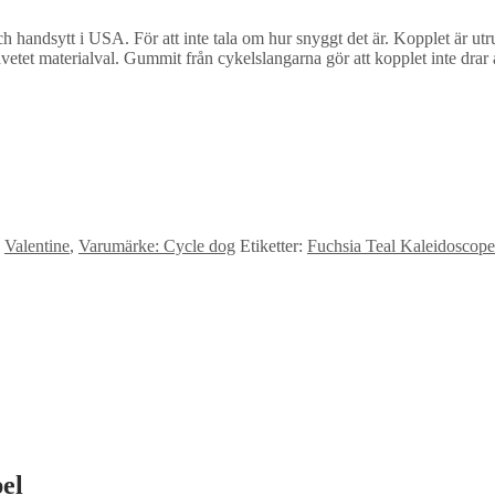
och handsytt i USA. För att inte tala om hur snyggt det är. Kopplet är 
et materialval. Gummit från cykelslangarna gör att kopplet inte drar å
,
Valentine
,
Varumärke: Cycle dog
Etiketter:
Fuchsia Teal Kaleidoscope
el