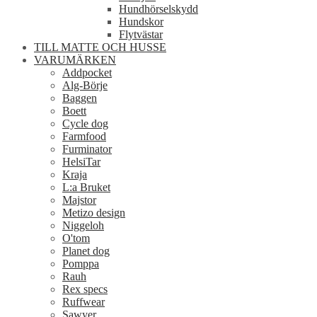
Hundhörselskydd
Hundskor
Flytvästar
TILL MATTE OCH HUSSE
VARUMÄRKEN
Addpocket
Alg-Börje
Baggen
Boett
Cycle dog
Farmfood
Furminator
HelsiTar
Kraja
L:a Bruket
Majstor
Metizo design
Niggeloh
O'tom
Planet dog
Pomppa
Rauh
Rex specs
Ruffwear
Sawyer