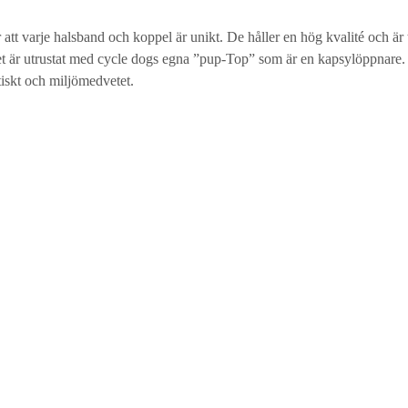
tt varje halsband och koppel är unikt. De håller en hög kvalité och är t
et är utrustat med cycle dogs egna ”pup-Top” som är en kapsylöppnare. M
tiskt och miljömedvetet.