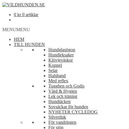
0
kr
0 artiklar
MENU
MENU
HEM
TILL HUNDEN
Hundglasögon
Hundleksaker
Klövjeväskor
Koppel
Selar
Halsband
Med reflex
Tuggben och Godis
Vård & Hygien
Lek och träning
Hundtäcken
Sovsäckar för hunden
NYHETER CYCLEDOG
Silverduk
För vandringen
För sjön