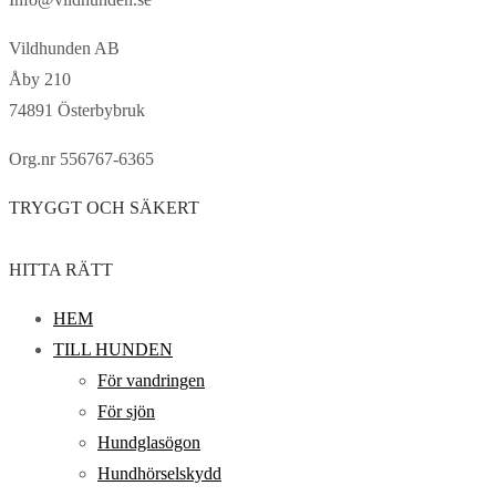
Vildhunden AB
Åby 210
74891 Österbybruk
Org.nr 556767-6365
TRYGGT OCH SÄKERT
HITTA RÄTT
HEM
TILL HUNDEN
För vandringen
För sjön
Hundglasögon
Hundhörselskydd