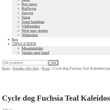
Rex specs
Ruffwear
Sawyer
Suaja
Sund hundmat
Vildhunden
West paw design
Wilderdog
Rea
TIPS/GUIDER
Mountainbike
Vandra med hund
Sök
Sök
Hem
/
Handla efter färg
/
Rosa
/
Cycle dog Fuchsia Teal Kaleidosco
efter:
Cycle dog Fuchsia Teal Kaleido