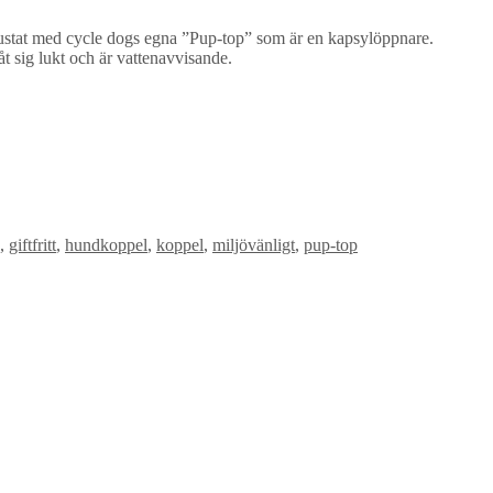
utrustat med cycle dogs egna ”Pup-top” som är en kapsylöppnare.
t sig lukt och är vattenavvisande.
,
giftfritt
,
hundkoppel
,
koppel
,
miljövänligt
,
pup-top