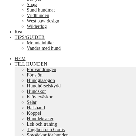
Suaja
Sund hundmat
Vildhunden
West paw design
Wilderdog
Rea
TIPS/GUIDER
Mountainbike
Vandra med hund
HEM
TILL HUNDEN
För vandringen
För sjön
Hundglasögon
Hundhörselskydd
Hundskor
Klövjeväskor
Selar
Halsband
Koppel
Hundleksaker
Lek och träning
Tuggben och Godis
Sovsäckar för hunden