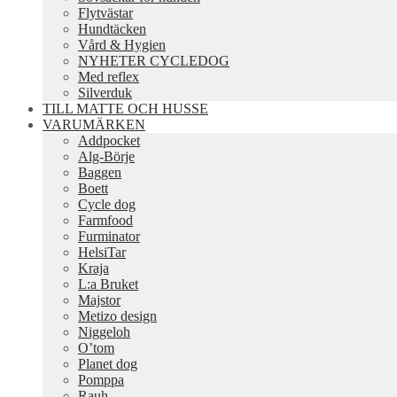
Flytvästar
Hundtäcken
Vård & Hygien
NYHETER CYCLEDOG
Med reflex
Silverduk
TILL MATTE OCH HUSSE
VARUMÄRKEN
Addpocket
Alg-Börje
Baggen
Boett
Cycle dog
Farmfood
Furminator
HelsiTar
Kraja
L:a Bruket
Majstor
Metizo design
Niggeloh
O’tom
Planet dog
Pomppa
Rauh