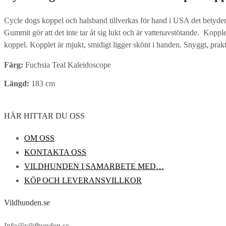
Cycle dogs koppel och halsband tillverkas för hand i USA det betyder a
Gummit gör att det inte tar åt sig lukt och är vattenavstötande. Koppl
koppel. Kopplet är mjukt, smidigt ligger skönt i handen. Snyggt, prak
Färg:
Fuchsia Teal Kaleidoscope
Längd:
183 cm
HÄR HITTAR DU OSS
OM OSS
KONTAKTA OSS
VILDHUNDEN I SAMARBETE MED…
KÖP OCH LEVERANSVILLKOR
Vildhunden.se
Info@vildhunden.se