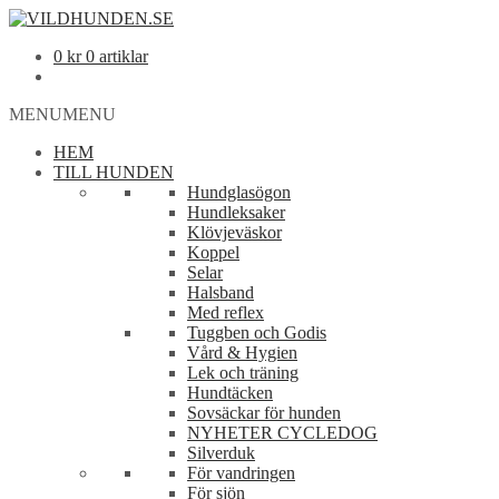
0
kr
0 artiklar
MENU
MENU
HEM
TILL HUNDEN
Hundglasögon
Hundleksaker
Klövjeväskor
Koppel
Selar
Halsband
Med reflex
Tuggben och Godis
Vård & Hygien
Lek och träning
Hundtäcken
Sovsäckar för hunden
NYHETER CYCLEDOG
Silverduk
För vandringen
För sjön