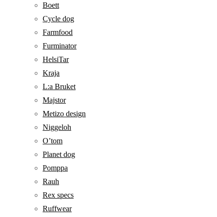
Boett
Cycle dog
Farmfood
Furminator
HelsiTar
Kraja
L:a Bruket
Majstor
Metizo design
Niggeloh
O’tom
Planet dog
Pomppa
Rauh
Rex specs
Ruffwear