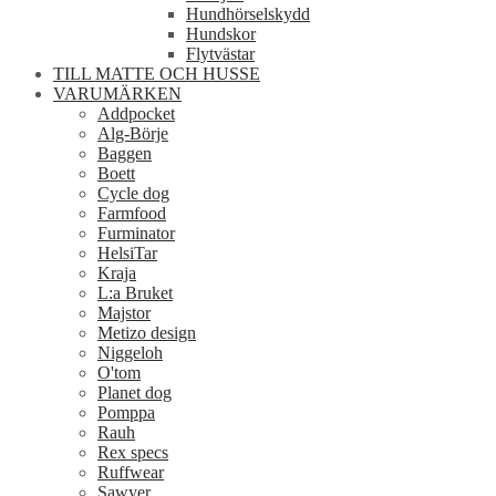
Hundhörselskydd
Hundskor
Flytvästar
TILL MATTE OCH HUSSE
VARUMÄRKEN
Addpocket
Alg-Börje
Baggen
Boett
Cycle dog
Farmfood
Furminator
HelsiTar
Kraja
L:a Bruket
Majstor
Metizo design
Niggeloh
O'tom
Planet dog
Pomppa
Rauh
Rex specs
Ruffwear
Sawyer