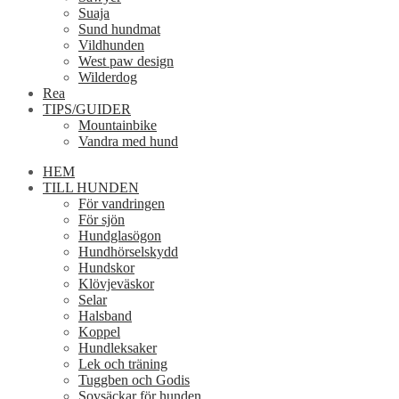
Suaja
Sund hundmat
Vildhunden
West paw design
Wilderdog
Rea
TIPS/GUIDER
Mountainbike
Vandra med hund
HEM
TILL HUNDEN
För vandringen
För sjön
Hundglasögon
Hundhörselskydd
Hundskor
Klövjeväskor
Selar
Halsband
Koppel
Hundleksaker
Lek och träning
Tuggben och Godis
Sovsäckar för hunden