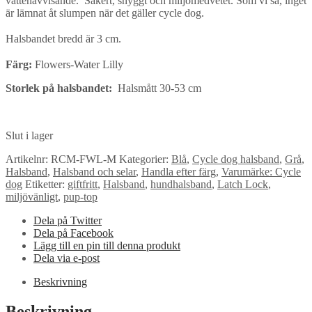
vattenavvisande. Säkert, snyggt och miljömedvetet. Som vi sa, inget
är lämnat åt slumpen när det gäller cycle dog.
Halsbandet bredd är 3 cm.
Färg:
Flowers-Water Lilly
Storlek på halsbandet:
Halsmått 30-53 cm
Slut i lager
Artikelnr:
RCM-FWL-M
Kategorier:
Blå
,
Cycle dog halsband
,
Grå
,
Halsband
,
Halsband och selar
,
Handla efter färg
,
Varumärke: Cycle
dog
Etiketter:
giftfritt
,
Halsband
,
hundhalsband
,
Latch Lock
,
miljövänligt
,
pup-top
Dela på Twitter
Dela på Facebook
Lägg till en pin till denna produkt
Dela via e-post
Beskrivning
Beskrivning