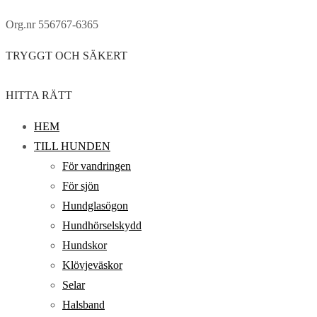
Org.nr 556767-6365
TRYGGT OCH SÄKERT
HITTA RÄTT
HEM
TILL HUNDEN
För vandringen
För sjön
Hundglasögon
Hundhörselskydd
Hundskor
Klövjeväskor
Selar
Halsband