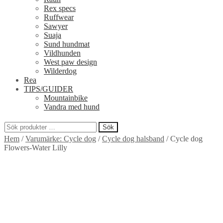
Rex specs
Ruffwear
Sawyer
Suaja
Sund hundmat
Vildhunden
West paw design
Wilderdog
Rea
TIPS/GUIDER
Mountainbike
Vandra med hund
Sök
Sök
Hem
/
Varumärke: Cycle dog
/
Cycle dog halsband
/
Cycle dog
efter:
Flowers-Water Lilly