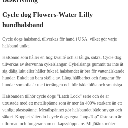
Cycle dog
Flowers-Water Lilly
hundhalsband
Cycle dogs halsband
, tillverkas för hand i USA vilket gör varje
halsband unikt.
Halsband som håller en hög kvalité och är tåliga, säkra. Cycle dog
tillverkas av återvunna cykelslangar. Cykelslangs gummit tar inte åt
sig dålig lukt eller håller fukt så halsbandet är bra för vattenälskande
hundar. Enkelt att bara skölja av. Lång hållbarhet och fungerar för
hundar som ofta är ute i terrängen och blir både blöta och smutsiga.
Halsbanden tillhör cycle dogs ”Latch Lock” serie och de är
utrustade med ett metallspänne som är mer än 400% starkare än ett
vanligt plastspänne. Metallspännet gör halsbandet både snyggt och
säkert. Kopplet sätter du i cycle dogs egna ”pup-Top” fäste som är
utformad och fungerar som en kapsylöppnare. Miljötänk möter