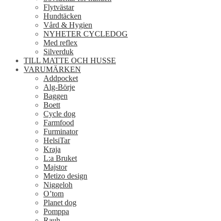
Flytvästar
Hundtäcken
Vård & Hygien
NYHETER CYCLEDOG
Med reflex
Silverduk
TILL MATTE OCH HUSSE
VARUMÄRKEN
Addpocket
Alg-Börje
Baggen
Boett
Cycle dog
Farmfood
Furminator
HelsiTar
Kraja
L:a Bruket
Majstor
Metizo design
Niggeloh
O’tom
Planet dog
Pomppa
Rauh