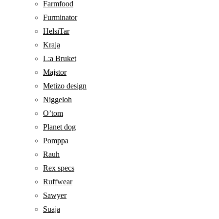
Farmfood
Furminator
HelsiTar
Kraja
L:a Bruket
Majstor
Metizo design
Niggeloh
O’tom
Planet dog
Pomppa
Rauh
Rex specs
Ruffwear
Sawyer
Suaja