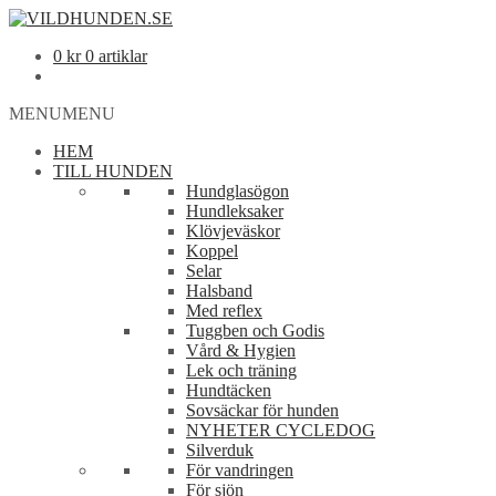
0
kr
0 artiklar
MENU
MENU
HEM
TILL HUNDEN
Hundglasögon
Hundleksaker
Klövjeväskor
Koppel
Selar
Halsband
Med reflex
Tuggben och Godis
Vård & Hygien
Lek och träning
Hundtäcken
Sovsäckar för hunden
NYHETER CYCLEDOG
Silverduk
För vandringen
För sjön