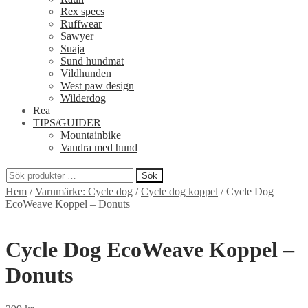
Rex specs
Ruffwear
Sawyer
Suaja
Sund hundmat
Vildhunden
West paw design
Wilderdog
Rea
TIPS/GUIDER
Mountainbike
Vandra med hund
Sök
Sök
Hem
/
Varumärke: Cycle dog
/
Cycle dog koppel
/
Cycle Dog
efter:
EcoWeave Koppel – Donuts
Cycle Dog EcoWeave Koppel –
Donuts