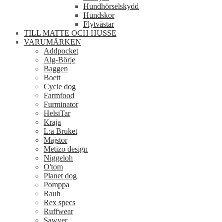
Hundhörselskydd
Hundskor
Flytvästar
TILL MATTE OCH HUSSE
VARUMÄRKEN
Addpocket
Alg-Börje
Baggen
Boett
Cycle dog
Farmfood
Furminator
HelsiTar
Kraja
L:a Bruket
Majstor
Metizo design
Niggeloh
O'tom
Planet dog
Pomppa
Rauh
Rex specs
Ruffwear
Sawyer