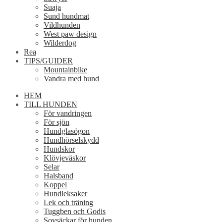
Suaja
Sund hundmat
Vildhunden
West paw design
Wilderdog
Rea
TIPS/GUIDER
Mountainbike
Vandra med hund
HEM
TILL HUNDEN
För vandringen
För sjön
Hundglasögon
Hundhörselskydd
Hundskor
Klövjeväskor
Selar
Halsband
Koppel
Hundleksaker
Lek och träning
Tuggben och Godis
Sovsäckar för hunden