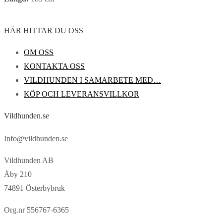
HÄR HITTAR DU OSS
OM OSS
KONTAKTA OSS
VILDHUNDEN I SAMARBETE MED…
KÖP OCH LEVERANSVILLKOR
Vildhunden.se
Info@vildhunden.se
Vildhunden AB
Åby 210
74891 Österbybruk
Org.nr 556767-6365