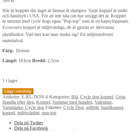
399
kr
Här är kopplet där inget är lämnat åt slumpen. Varje koppel är unikt
och handsytt i USA. För att inte tala om hur snyggt det är. Kopplet
är utrustat med cycle dogs egna ”Pup-top” som är en kapsylöppnare.
Ecoweave koppel är miljövänliga, de är gjorda av återvunna
plastflaskor. Vad mer kan man önska sig?
Ett miljömedvetet
materialval.
Färg:
Donuts
Längd:
183cm
Bredd:
2,5cm
1 i lager
Cycle
Lägg i varukorg
Dog
Artikelnr:
E-RL-DON-6
Kategorier:
Blå
,
Cycle dog koppel
,
Grön
,
EcoWeave
Handla efter färg
,
Koppel
,
Sommar med hunden
,
Valentine
,
Koppel
Varumärke: Cycle dog
Etiketter:
Cycle Dog
,
giftfritt
,
hundkoppel
,
-
koppel
,
miljövänligt
,
pup-top
Donuts
mängd
Dela på Twitter
Dela på Facebook