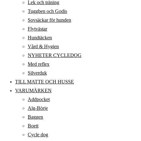
Lek och träning
Tuggben och Godis
Sovsäckar för hunden
Flytvästar
Hundtäcken
Vård & Hygien
NYHETER CYCLEDOG
Med reflex
Silverduk
TILL MATTE OCH HUSSE
VARUMÄRKEN
Addpocket
Alg-Börje
Baggen
Boett
Cycle dog