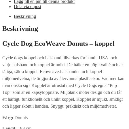
Lägg till en pin till denna produkt
Dela via e-post
Beskrivning
Beskrivning
Cycle Dog EcoWeave Donuts – koppel
Cycle dogs koppel och halsband tillverkas för hand i USA och
varje halsband och koppel är unikt. De håller en hög kvalité och är
tåliga, säkra koppel. Ecoweave-halsbanden och koppel
miljömedvetna, de är gjorda av återvunna plastflaskor. Vad mer kan
man önska sig? Kopplet är utrustat med Cycle Dogs egna ”Pup-
Top” som är en kapsylöppnare. Miljötänk möter design och du får
ett häftigt, funktionellt och unikt koppel. Kopplet är mjukt, smidigt
och ligger skönt i handen. Snyggt, praktiskt och miljömedvetet.
Färg:
Donuts
Längd:
183 cm