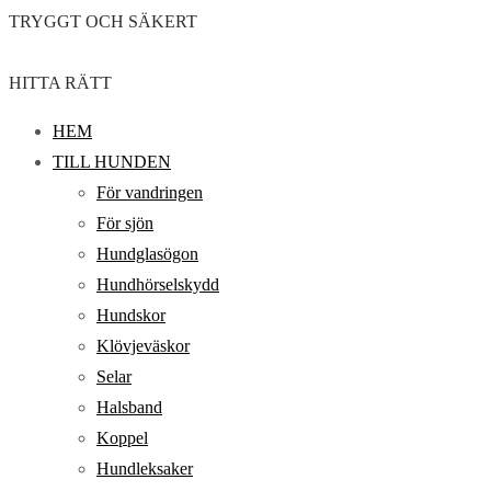
TRYGGT OCH SÄKERT
HITTA RÄTT
HEM
TILL HUNDEN
För vandringen
För sjön
Hundglasögon
Hundhörselskydd
Hundskor
Klövjeväskor
Selar
Halsband
Koppel
Hundleksaker