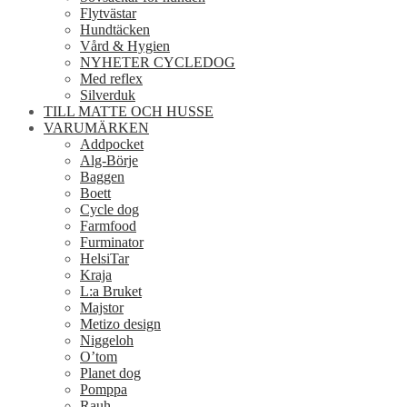
Flytvästar
Hundtäcken
Vård & Hygien
NYHETER CYCLEDOG
Med reflex
Silverduk
TILL MATTE OCH HUSSE
VARUMÄRKEN
Addpocket
Alg-Börje
Baggen
Boett
Cycle dog
Farmfood
Furminator
HelsiTar
Kraja
L:a Bruket
Majstor
Metizo design
Niggeloh
O’tom
Planet dog
Pomppa
Rauh