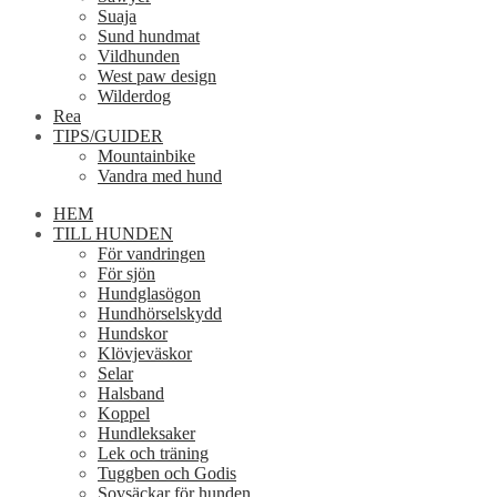
Suaja
Sund hundmat
Vildhunden
West paw design
Wilderdog
Rea
TIPS/GUIDER
Mountainbike
Vandra med hund
HEM
TILL HUNDEN
För vandringen
För sjön
Hundglasögon
Hundhörselskydd
Hundskor
Klövjeväskor
Selar
Halsband
Koppel
Hundleksaker
Lek och träning
Tuggben och Godis
Sovsäckar för hunden