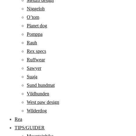
Metizo design
Niggeloh
O’tom
Planet dog
Pomppa
Rauh
Rex specs
Ruffwear
Sawyer
Suaja
Sund hundmat
Vildhunden
West paw design
Wilderdog
Rea
TIPS/GUIDER