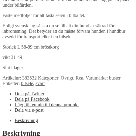
under bilfärden.
var:
är:
199 kr.
99 kr.
Fäste medföljer för att fästa selen i bilbältet.
Enligt svensk lag så ska du se till att din hund är säkrad för
inbromsning. Det betyder att du måste förvara hunden i hundbur
avsedd för transport eller i en bilsele.
Storlek L 58-89 cm bröstkorg
vikt 31-49
Slut i lager
Artikelnr:
383532
Kategorier:
Övrigt
,
Rea
,
Varumärke: buster
Etiketter:
bilsele
,
svart
Dela på Twitter
Dela på Facebook
Lägg till en pin till denna produkt
Dela via e-post
Beskrivning
Beskrivning