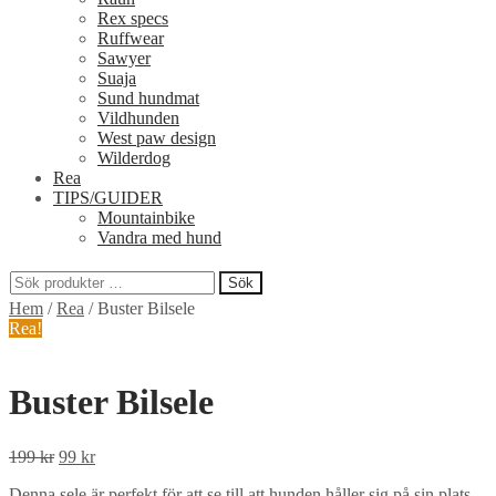
Rex specs
Ruffwear
Sawyer
Suaja
Sund hundmat
Vildhunden
West paw design
Wilderdog
Rea
TIPS/GUIDER
Mountainbike
Vandra med hund
Sök
Sök
Hem
/
Rea
/
Buster Bilsele
efter:
Rea!
Buster Bilsele
Det
Det
199
kr
99
kr
ursprungliga
nuvarande
Denna sele är perfekt för att se till att hunden håller sig på sin plats
priset
priset