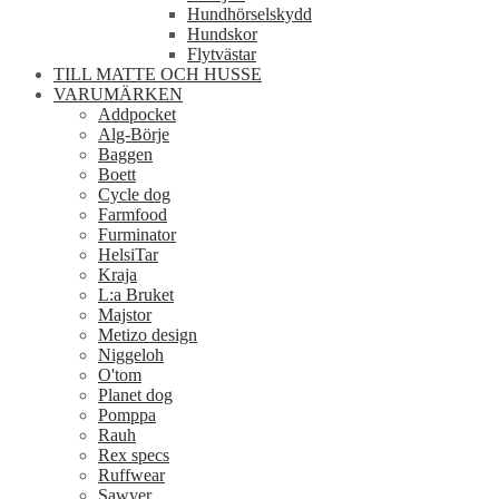
Hundhörselskydd
Hundskor
Flytvästar
TILL MATTE OCH HUSSE
VARUMÄRKEN
Addpocket
Alg-Börje
Baggen
Boett
Cycle dog
Farmfood
Furminator
HelsiTar
Kraja
L:a Bruket
Majstor
Metizo design
Niggeloh
O'tom
Planet dog
Pomppa
Rauh
Rex specs
Ruffwear
Sawyer