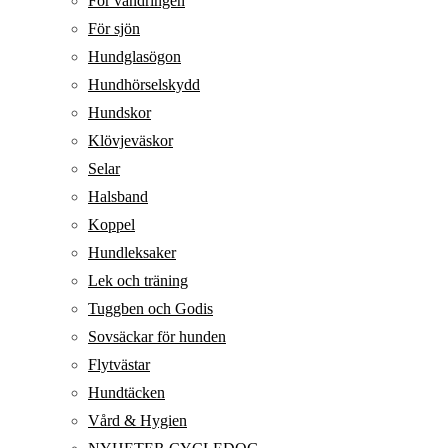
För vandringen
För sjön
Hundglasögon
Hundhörselskydd
Hundskor
Klövjeväskor
Selar
Halsband
Koppel
Hundleksaker
Lek och träning
Tuggben och Godis
Sovsäckar för hunden
Flytvästar
Hundtäcken
Vård & Hygien