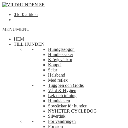
0
kr
0 artiklar
MENU
MENU
HEM
TILL HUNDEN
Hundglasögon
Hundleksaker
Klövjeväskor
Koppel
Selar
Halsband
Med reflex
Tuggben och Godis
Vård & Hygien
Lek och träning
Hundtäcken
Sovsäckar för hunden
NYHETER CYCLEDOG
Silverduk
För vandringen
För sjön