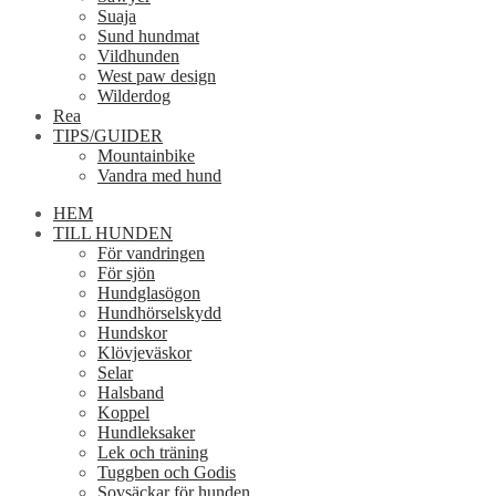
Suaja
Sund hundmat
Vildhunden
West paw design
Wilderdog
Rea
TIPS/GUIDER
Mountainbike
Vandra med hund
HEM
TILL HUNDEN
För vandringen
För sjön
Hundglasögon
Hundhörselskydd
Hundskor
Klövjeväskor
Selar
Halsband
Koppel
Hundleksaker
Lek och träning
Tuggben och Godis
Sovsäckar för hunden