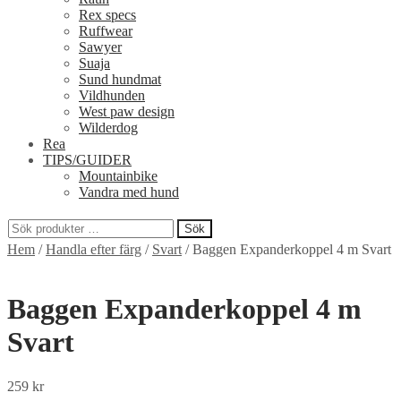
Rex specs
Ruffwear
Sawyer
Suaja
Sund hundmat
Vildhunden
West paw design
Wilderdog
Rea
TIPS/GUIDER
Mountainbike
Vandra med hund
Sök
Sök
Hem
/
Handla efter färg
/
Svart
/
Baggen Expanderkoppel 4 m Svart
efter:
Baggen Expanderkoppel 4 m
Svart
259
kr