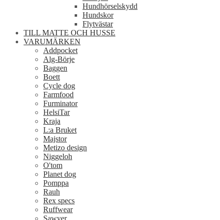
Hundhörselskydd
Hundskor
Flytvästar
TILL MATTE OCH HUSSE
VARUMÄRKEN
Addpocket
Alg-Börje
Baggen
Boett
Cycle dog
Farmfood
Furminator
HelsiTar
Kraja
L:a Bruket
Majstor
Metizo design
Niggeloh
O'tom
Planet dog
Pomppa
Rauh
Rex specs
Ruffwear
Sawyer