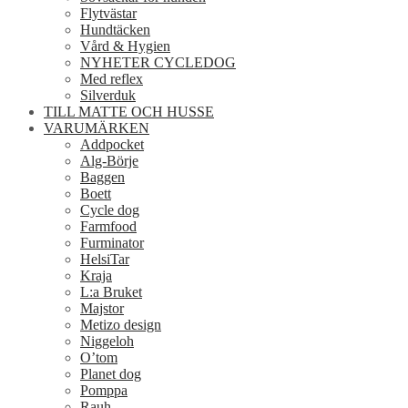
Flytvästar
Hundtäcken
Vård & Hygien
NYHETER CYCLEDOG
Med reflex
Silverduk
TILL MATTE OCH HUSSE
VARUMÄRKEN
Addpocket
Alg-Börje
Baggen
Boett
Cycle dog
Farmfood
Furminator
HelsiTar
Kraja
L:a Bruket
Majstor
Metizo design
Niggeloh
O’tom
Planet dog
Pomppa
Rauh