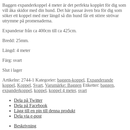
Baggen expanderkoppel 4 meter är det perfekta kopplet för dig som
vill åka skidor med din hund. Det här passar även bra för dig som
söker ett koppel med mer längd så din hund får ett större strövar
utrymme på promenaderna.
Expanderar från ca 400cm till ca 425cm.
Bredd: 25mm.
Längd: 4 meter
Färg: svart
Slut i lager
Artikelnr:
2744-1
Kategorier:
baggen-koppel
,
Expanderande
koppel
,
Koppel
,
Svart
,
Varumärke: Baggen
Etiketter:
baggen
,
expanderkoppel
,
koppel
,
koppel 4 meter
,
svart
Dela på Twitter
Dela på Facebook
Lägg till en pin till denna produkt
Dela via e-post
Beskrivning