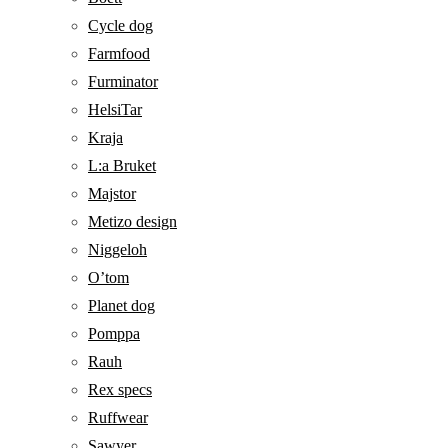
Cycle dog
Farmfood
Furminator
HelsiTar
Kraja
L:a Bruket
Majstor
Metizo design
Niggeloh
O’tom
Planet dog
Pomppa
Rauh
Rex specs
Ruffwear
Sawyer