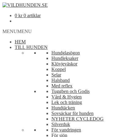
0
kr
0 artiklar
MENU
MENU
HEM
TILL HUNDEN
Hundglasögon
Hundleksaker
Klövjeväskor
Koppel
Selar
Halsband
Med reflex
Tuggben och Godis
Vård & Hygien
Lek och träning
Hundtäcken
Sovsäckar för hunden
NYHETER CYCLEDOG
Silverduk
För vandringen
För sjön