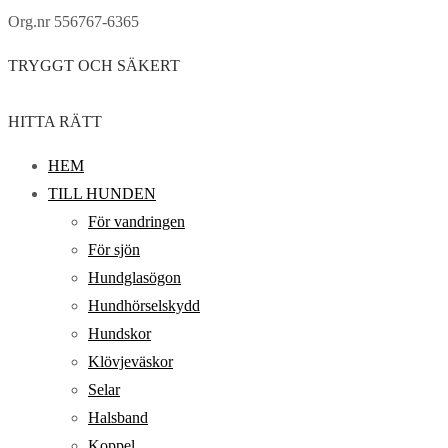
Org.nr 556767-6365
TRYGGT OCH SÄKERT
HITTA RÄTT
HEM
TILL HUNDEN
För vandringen
För sjön
Hundglasögon
Hundhörselskydd
Hundskor
Klövjeväskor
Selar
Halsband
Koppel