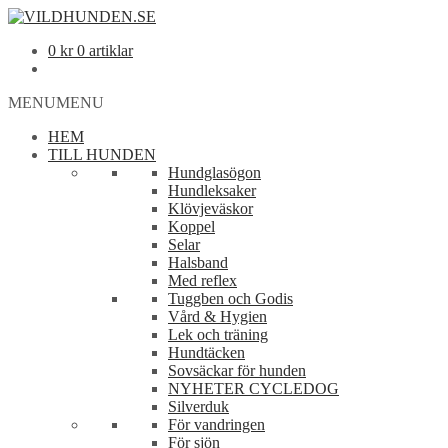
0
kr
0 artiklar
MENU
MENU
HEM
TILL HUNDEN
Hundglasögon
Hundleksaker
Klövjeväskor
Koppel
Selar
Halsband
Med reflex
Tuggben och Godis
Vård & Hygien
Lek och träning
Hundtäcken
Sovsäckar för hunden
NYHETER CYCLEDOG
Silverduk
För vandringen
För sjön