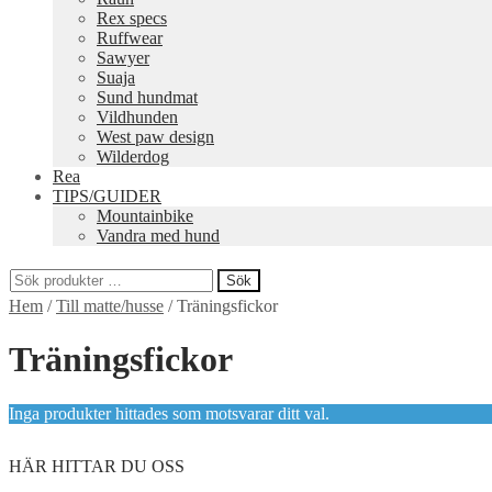
Rex specs
Ruffwear
Sawyer
Suaja
Sund hundmat
Vildhunden
West paw design
Wilderdog
Rea
TIPS/GUIDER
Mountainbike
Vandra med hund
Sök
Sök
Hem
/
Till matte/husse
/
Träningsfickor
efter:
Träningsfickor
Inga produkter hittades som motsvarar ditt val.
HÄR HITTAR DU OSS