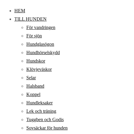
HEM
TILL HUNDEN
För vandringen
För sjön
Hundglasögon
Hundhörselskydd
Hundskor
Klövjeväskor
Selar
Halsband
Koppel
Hundleksaker
Lek och träning
Tuggben och Godis
Sovsäckar för hunden