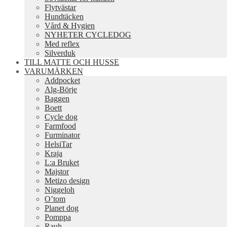
Flytvästar
Hundtäcken
Vård & Hygien
NYHETER CYCLEDOG
Med reflex
Silverduk
TILL MATTE OCH HUSSE
VARUMÄRKEN
Addpocket
Alg-Börje
Baggen
Boett
Cycle dog
Farmfood
Furminator
HelsiTar
Kraja
L:a Bruket
Majstor
Metizo design
Niggeloh
O’tom
Planet dog
Pomppa
Rauh