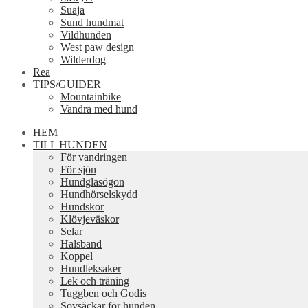
Suaja
Sund hundmat
Vildhunden
West paw design
Wilderdog
Rea
TIPS/GUIDER
Mountainbike
Vandra med hund
HEM
TILL HUNDEN
För vandringen
För sjön
Hundglasögon
Hundhörselskydd
Hundskor
Klövjeväskor
Selar
Halsband
Koppel
Hundleksaker
Lek och träning
Tuggben och Godis
Sovsäckar för hunden