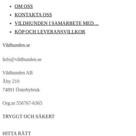
OM OSS
KONTAKTA OSS
VILDHUNDEN I SAMARBETE MED…
KÖP OCH LEVERANSVILLKOR
Vildhunden.se
Info@vildhunden.se
Vildhunden AB
Åby 210
74891 Österbybruk
Org.nr 556767-6365
TRYGGT OCH SÄKERT
HITTA RÄTT