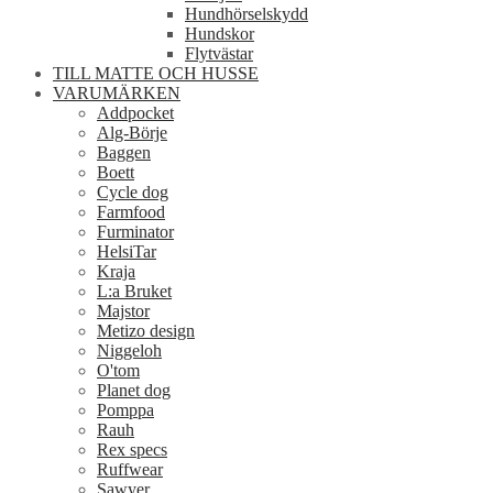
Hundhörselskydd
Hundskor
Flytvästar
TILL MATTE OCH HUSSE
VARUMÄRKEN
Addpocket
Alg-Börje
Baggen
Boett
Cycle dog
Farmfood
Furminator
HelsiTar
Kraja
L:a Bruket
Majstor
Metizo design
Niggeloh
O'tom
Planet dog
Pomppa
Rauh
Rex specs
Ruffwear
Sawyer