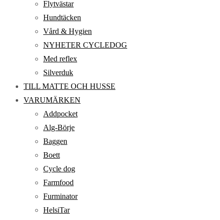
Flytvästar
Hundtäcken
Vård & Hygien
NYHETER CYCLEDOG
Med reflex
Silverduk
TILL MATTE OCH HUSSE
VARUMÄRKEN
Addpocket
Alg-Börje
Baggen
Boett
Cycle dog
Farmfood
Furminator
HelsiTar