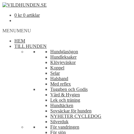
0
kr
0 artiklar
MENU
MENU
HEM
TILL HUNDEN
Hundglasögon
Hundleksaker
Klövjeväskor
Koppel
Selar
Halsband
Med reflex
Tuggben och Godis
Vård & Hygien
Lek och träning
Hundtäcken
Sovsäckar för hunden
NYHETER CYCLEDOG
Silverduk
För vandringen
För sjön