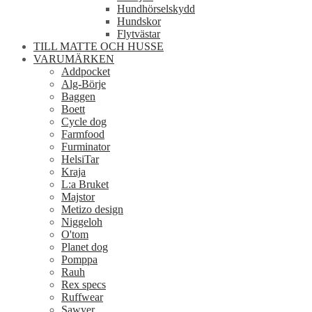
Hundhörselskydd
Hundskor
Flytvästar
TILL MATTE OCH HUSSE
VARUMÄRKEN
Addpocket
Alg-Börje
Baggen
Boett
Cycle dog
Farmfood
Furminator
HelsiTar
Kraja
L:a Bruket
Majstor
Metizo design
Niggeloh
O'tom
Planet dog
Pomppa
Rauh
Rex specs
Ruffwear
Sawyer