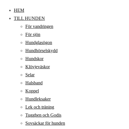
HEM
TILL HUNDEN
För vandringen
För sjön
Hundglasögon
Hundhörselskydd
Hundskor
Klövjeväskor
Selar
Halsband
Koppel
Hundleksaker
Lek och träning
Tuggben och Godis
Sovsäckar för hunden