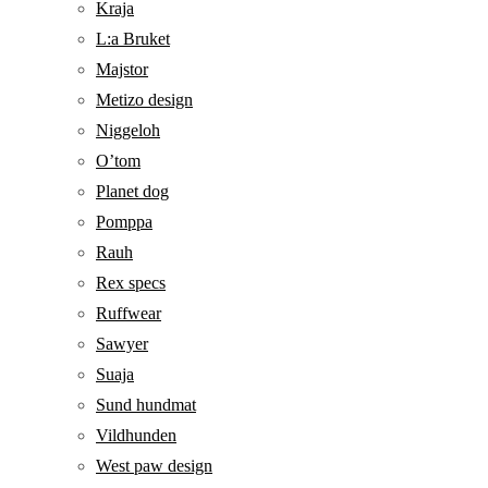
Kraja
L:a Bruket
Majstor
Metizo design
Niggeloh
O’tom
Planet dog
Pomppa
Rauh
Rex specs
Ruffwear
Sawyer
Suaja
Sund hundmat
Vildhunden
West paw design