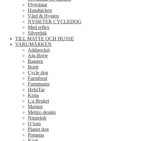
Flytvästar
Hundtäcken
Vård & Hygien
NYHETER CYCLEDOG
Med reflex
Silverduk
TILL MATTE OCH HUSSE
VARUMÄRKEN
Addpocket
Alg-Börje
Baggen
Boett
Cycle dog
Farmfood
Furminator
HelsiTar
Kraja
L:a Bruket
Majstor
Metizo design
Niggeloh
O’tom
Planet dog
Pomppa
Rauh