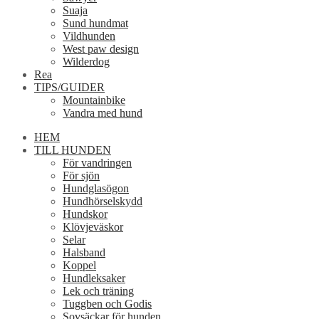
Suaja
Sund hundmat
Vildhunden
West paw design
Wilderdog
Rea
TIPS/GUIDER
Mountainbike
Vandra med hund
HEM
TILL HUNDEN
För vandringen
För sjön
Hundglasögon
Hundhörselskydd
Hundskor
Klövjeväskor
Selar
Halsband
Koppel
Hundleksaker
Lek och träning
Tuggben och Godis
Sovsäckar för hunden