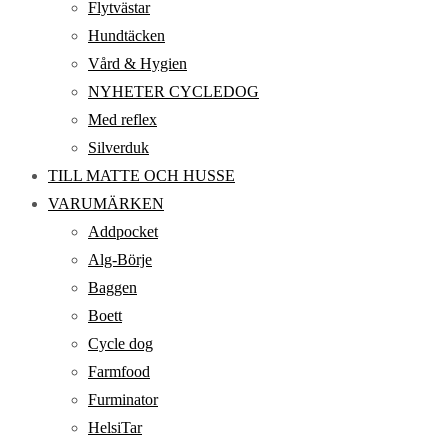
Flytvästar
Hundtäcken
Vård & Hygien
NYHETER CYCLEDOG
Med reflex
Silverduk
TILL MATTE OCH HUSSE
VARUMÄRKEN
Addpocket
Alg-Börje
Baggen
Boett
Cycle dog
Farmfood
Furminator
HelsiTar