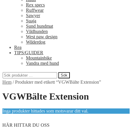
Rex specs
Ruffwear
Sawyer
Suaja
Sund hundmat
Vildhunden
West paw design
Wilderdog
Rea
TIPS/GUIDER
Mountainbike
Vandra med hund
Sök
Sök
Hem
/
Produkter med etikett “VGWBälte Extension”
efter:
VGWBälte Extension
Inga produkter hittades som motsvarar ditt val.
HÄR HITTAR DU OSS