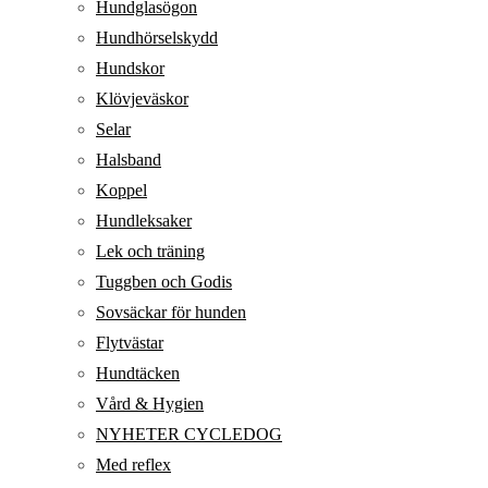
Hundglasögon
Hundhörselskydd
Hundskor
Klövjeväskor
Selar
Halsband
Koppel
Hundleksaker
Lek och träning
Tuggben och Godis
Sovsäckar för hunden
Flytvästar
Hundtäcken
Vård & Hygien
NYHETER CYCLEDOG
Med reflex