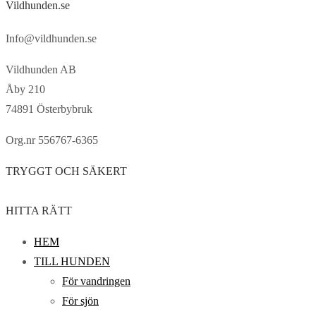
Vildhunden.se
Info@vildhunden.se
Vildhunden AB
Åby 210
74891 Österbybruk
Org.nr 556767-6365
TRYGGT OCH SÄKERT
HITTA RÄTT
HEM
TILL HUNDEN
För vandringen
För sjön