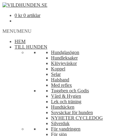
0
kr
0 artiklar
MENU
MENU
HEM
TILL HUNDEN
Hundglasögon
Hundleksaker
Klövjeväskor
Koppel
Selar
Halsband
Med reflex
Tuggben och Godis
Vård & Hygien
Lek och träning
Hundtäcken
Sovsäckar för hunden
NYHETER CYCLEDOG
Silverduk
För vandringen
För sjön