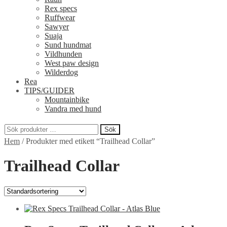
Rex specs
Ruffwear
Sawyer
Suaja
Sund hundmat
Vildhunden
West paw design
Wilderdog
Rea
TIPS/GUIDER
Mountainbike
Vandra med hund
Sök
Sök
Hem
/
Produkter med etikett “Trailhead Collar”
efter:
Trailhead Collar