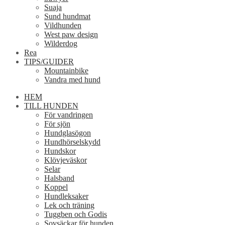
Suaja
Sund hundmat
Vildhunden
West paw design
Wilderdog
Rea
TIPS/GUIDER
Mountainbike
Vandra med hund
HEM
TILL HUNDEN
För vandringen
För sjön
Hundglasögon
Hundhörselskydd
Hundskor
Klövjeväskor
Selar
Halsband
Koppel
Hundleksaker
Lek och träning
Tuggben och Godis
Sovsäckar för hunden