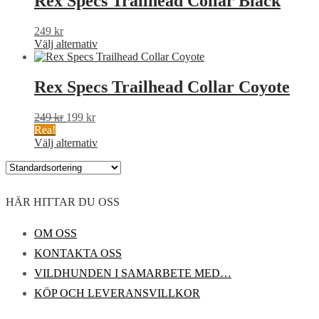
Rex Specs Trailhead Collar Black
produktsidan
flera
varianter.
249
kr
De
Den
Välj alternativ
olika
här
alternativen
produkten
kan
har
Rex Specs Trailhead Collar Coyote
väljas
flera
på
varianter.
produktsidan
Det
Det
249
kr
199
kr
De
ursprungliga
nuvarande
Rea!
olika
priset
priset
Den
Välj alternativ
alternativen
var:
är:
här
kan
249 kr.
199 kr.
produkten
väljas
har
på
flera
produktsidan
HÄR HITTAR DU OSS
varianter.
De
olika
OM OSS
alternativen
KONTAKTA OSS
kan
väljas
VILDHUNDEN I SAMARBETE MED…
på
KÖP OCH LEVERANSVILLKOR
produktsidan