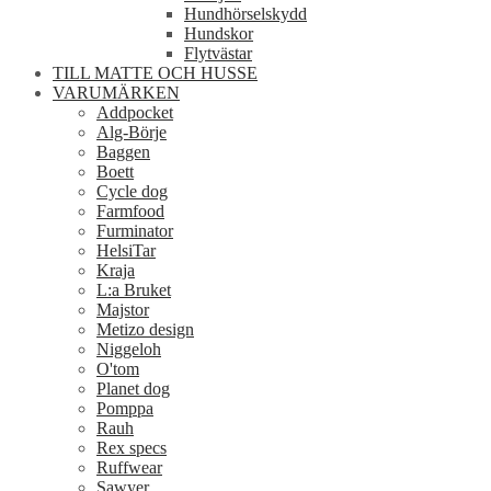
Hundhörselskydd
Hundskor
Flytvästar
TILL MATTE OCH HUSSE
VARUMÄRKEN
Addpocket
Alg-Börje
Baggen
Boett
Cycle dog
Farmfood
Furminator
HelsiTar
Kraja
L:a Bruket
Majstor
Metizo design
Niggeloh
O'tom
Planet dog
Pomppa
Rauh
Rex specs
Ruffwear
Sawyer