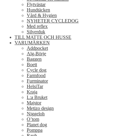
Flytvästar
Hundtäcken
Vård & Hygien
NYHETER CYCLEDOG
Med reflex
Silverduk
TILL MATTE OCH HUSSE
VARUMÄRKEN
Addpocket
Alg-Börje
Baggen
Boett
Cycle dog
Farmfood
Furminator
HelsiTar
Kraja
L:a Bruket
Majstor
Metizo design
Niggeloh
O’tom
Planet dog
Pomppa
Rauh