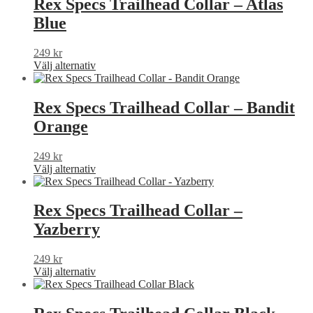
Rex Specs Trailhead Collar – Atlas
Blue
249
kr
Den
Välj alternativ
här
produkten
har
Rex Specs Trailhead Collar – Bandit
flera
Orange
varianter.
De
olika
249
kr
alternativen
Den
Välj alternativ
kan
här
väljas
produkten
på
har
Rex Specs Trailhead Collar –
produktsidan
flera
Yazberry
varianter.
De
olika
249
kr
alternativen
Den
Välj alternativ
kan
här
väljas
produkten
på
har