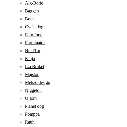
Alg-Börje
Baggen
Boett
Cycle dog
Farmfood
Furminator
HelsiTar
Kraja
L:a Bruket
Majstor
Metizo design
Niggeloh
O’tom
Planet dog
Pomppa
Rauh