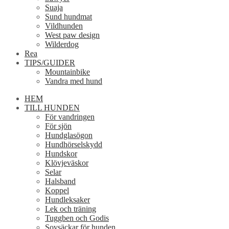
Suaja
Sund hundmat
Vildhunden
West paw design
Wilderdog
Rea
TIPS/GUIDER
Mountainbike
Vandra med hund
HEM
TILL HUNDEN
För vandringen
För sjön
Hundglasögon
Hundhörselskydd
Hundskor
Klövjeväskor
Selar
Halsband
Koppel
Hundleksaker
Lek och träning
Tuggben och Godis
Sovsäckar för hunden