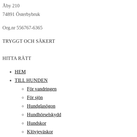
Åby 210
74891 Österbybruk
Org.nr 556767-6365
TRYGGT OCH SÄKERT
HITTA RÄTT
HEM
TILL HUNDEN
För vandringen
För sjön
Hundglasögon
Hundhörselskydd
Hundskor
Klövjeväskor