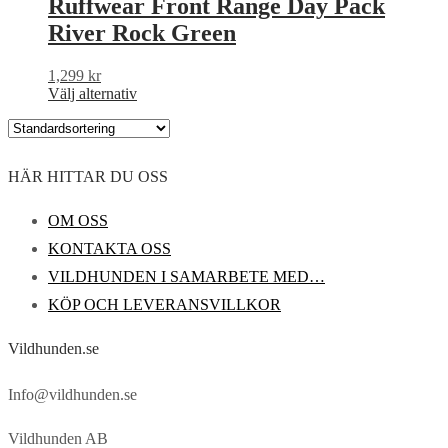
Ruffwear Front Range Day Pack
River Rock Green
1,299
kr
Den
Välj alternativ
här
produkten
har
flera
HÄR HITTAR DU OSS
varianter.
De
olika
OM OSS
alternativen
KONTAKTA OSS
kan
väljas
VILDHUNDEN I SAMARBETE MED…
på
KÖP OCH LEVERANSVILLKOR
produktsidan
Vildhunden.se
Info@vildhunden.se
Vildhunden AB