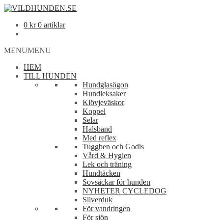
0
kr
0 artiklar
MENU
MENU
HEM
TILL HUNDEN
Hundglasögon
Hundleksaker
Klövjeväskor
Koppel
Selar
Halsband
Med reflex
Tuggben och Godis
Vård & Hygien
Lek och träning
Hundtäcken
Sovsäckar för hunden
NYHETER CYCLEDOG
Silverduk
För vandringen
För sjön