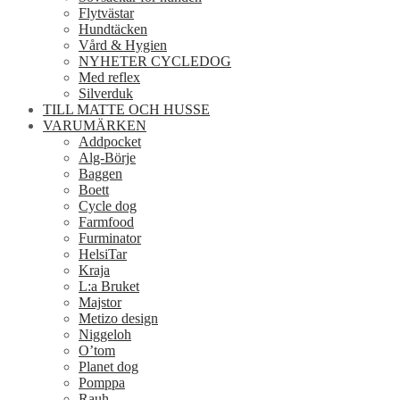
Flytvästar
Hundtäcken
Vård & Hygien
NYHETER CYCLEDOG
Med reflex
Silverduk
TILL MATTE OCH HUSSE
VARUMÄRKEN
Addpocket
Alg-Börje
Baggen
Boett
Cycle dog
Farmfood
Furminator
HelsiTar
Kraja
L:a Bruket
Majstor
Metizo design
Niggeloh
O’tom
Planet dog
Pomppa
Rauh