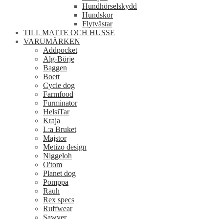
Hundhörselskydd
Hundskor
Flytvästar
TILL MATTE OCH HUSSE
VARUMÄRKEN
Addpocket
Alg-Börje
Baggen
Boett
Cycle dog
Farmfood
Furminator
HelsiTar
Kraja
L:a Bruket
Majstor
Metizo design
Niggeloh
O'tom
Planet dog
Pomppa
Rauh
Rex specs
Ruffwear
Sawyer