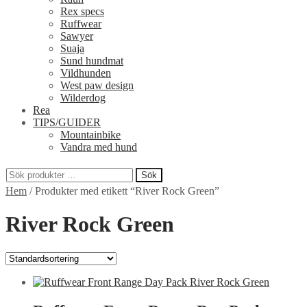
Rex specs
Ruffwear
Sawyer
Suaja
Sund hundmat
Vildhunden
West paw design
Wilderdog
Rea
TIPS/GUIDER
Mountainbike
Vandra med hund
Sök
Sök
Hem
/
Produkter med etikett “River Rock Green”
efter:
River Rock Green