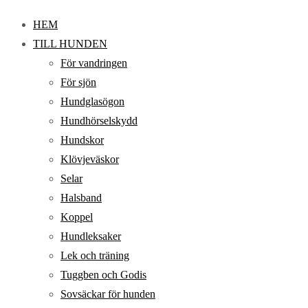
HEM
TILL HUNDEN
För vandringen
För sjön
Hundglasögon
Hundhörselskydd
Hundskor
Klövjeväskor
Selar
Halsband
Koppel
Hundleksaker
Lek och träning
Tuggben och Godis
Sovsäckar för hunden