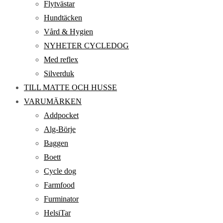
Flytvästar
Hundtäcken
Vård & Hygien
NYHETER CYCLEDOG
Med reflex
Silverduk
TILL MATTE OCH HUSSE
VARUMÄRKEN
Addpocket
Alg-Börje
Baggen
Boett
Cycle dog
Farmfood
Furminator
HelsiTar