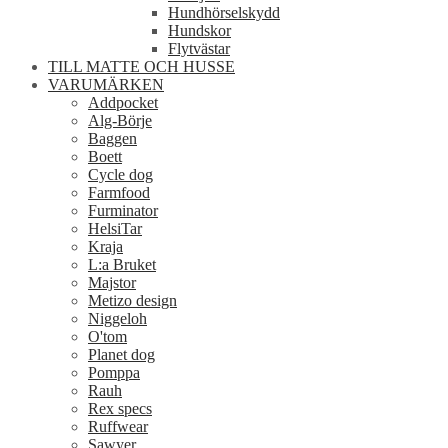
Hundhörselskydd
Hundskor
Flytvästar
TILL MATTE OCH HUSSE
VARUMÄRKEN
Addpocket
Alg-Börje
Baggen
Boett
Cycle dog
Farmfood
Furminator
HelsiTar
Kraja
L:a Bruket
Majstor
Metizo design
Niggeloh
O'tom
Planet dog
Pomppa
Rauh
Rex specs
Ruffwear
Sawyer