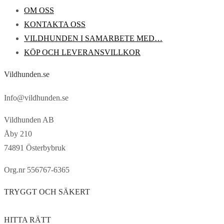
OM OSS
KONTAKTA OSS
VILDHUNDEN I SAMARBETE MED…
KÖP OCH LEVERANSVILLKOR
Vildhunden.se
Info@vildhunden.se
Vildhunden AB
Åby 210
74891 Österbybruk
Org.nr 556767-6365
TRYGGT OCH SÄKERT
HITTA RÄTT