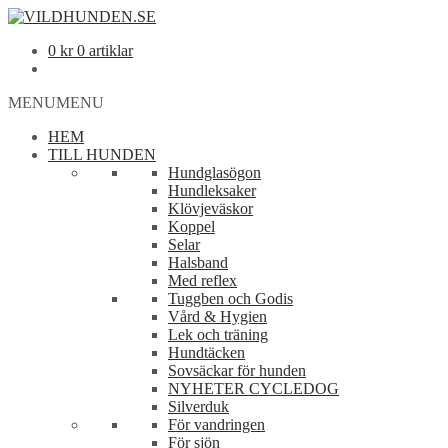
0
kr
0 artiklar
MENU
MENU
HEM
TILL HUNDEN
Hundglasögon
Hundleksaker
Klövjeväskor
Koppel
Selar
Halsband
Med reflex
Tuggben och Godis
Vård & Hygien
Lek och träning
Hundtäcken
Sovsäckar för hunden
NYHETER CYCLEDOG
Silverduk
För vandringen
För sjön