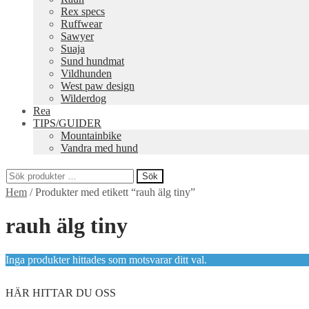
Rex specs
Ruffwear
Sawyer
Suaja
Sund hundmat
Vildhunden
West paw design
Wilderdog
Rea
TIPS/GUIDER
Mountainbike
Vandra med hund
Sök
Sök
Hem
/
Produkter med etikett “rauh älg tiny”
efter:
rauh älg tiny
Inga produkter hittades som motsvarar ditt val.
HÄR HITTAR DU OSS