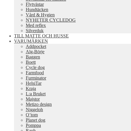
Flytvästar
Hundtäcken
Vård & Hygien
NYHETER CYCLEDOG
Med reflex
Silverduk
TILL MATTE OCH HUSSE
VARUMÄRKEN
Addpocket
Alg-Börje
Baggen
Boett
Cycle dog
Farmfood
Furminator
HelsiTar
Kraja
L:a Bruket
Majstor
Metizo design
Niggeloh
O’tom
Planet dog
Pomppa
Rauh