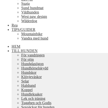
Suaja
Sund hundmat
Vildhunden
West paw design
Wilderdog
Rea
TIPS/GUIDER
Mountainbike
Vandra med hund
HEM
TILL HUNDEN
För vandringen
För sjön
Hundglasögon
Hundhörselskydd
Hundskor
Klövjeväskor
Selar
Halsband
Koppel
Hundleksaker
Lek och träning
Tuggben och Godis
Sovsäckar för hunden