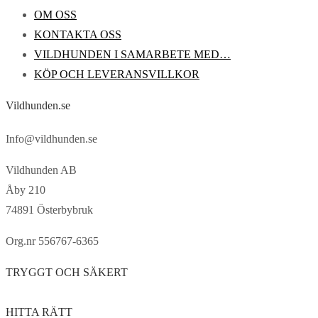
OM OSS
KONTAKTA OSS
VILDHUNDEN I SAMARBETE MED…
KÖP OCH LEVERANSVILLKOR
Vildhunden.se
Info@vildhunden.se
Vildhunden AB
Åby 210
74891 Österbybruk
Org.nr 556767-6365
TRYGGT OCH SÄKERT
HITTA RÄTT