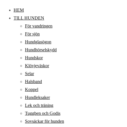
HEM
TILL HUNDEN
För vandringen
För sjön
Hundglasögon
Hundhörselskydd
Hundskor
Klövjeväskor
Selar
Halsband
Koppel
Hundleksaker
Lek och träning
Tuggben och Godis
Sovsäckar för hunden