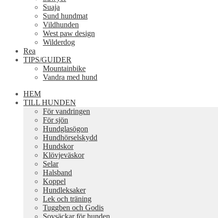
Suaja
Sund hundmat
Vildhunden
West paw design
Wilderdog
Rea
TIPS/GUIDER
Mountainbike
Vandra med hund
HEM
TILL HUNDEN
För vandringen
För sjön
Hundglasögon
Hundhörselskydd
Hundskor
Klövjeväskor
Selar
Halsband
Koppel
Hundleksaker
Lek och träning
Tuggben och Godis
Sovsäckar för hunden