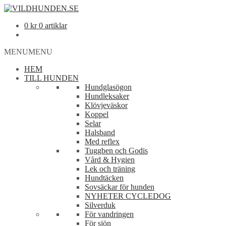
0
kr
0 artiklar
MENU
MENU
HEM
TILL HUNDEN
Hundglasögon
Hundleksaker
Klövjeväskor
Koppel
Selar
Halsband
Med reflex
Tuggben och Godis
Vård & Hygien
Lek och träning
Hundtäcken
Sovsäckar för hunden
NYHETER CYCLEDOG
Silverduk
För vandringen
För sjön