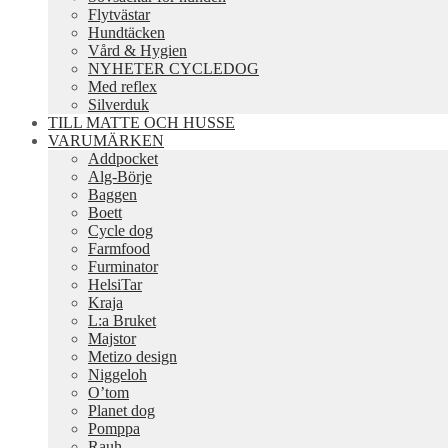
Flytvästar
Hundtäcken
Vård & Hygien
NYHETER CYCLEDOG
Med reflex
Silverduk
TILL MATTE OCH HUSSE
VARUMÄRKEN
Addpocket
Alg-Börje
Baggen
Boett
Cycle dog
Farmfood
Furminator
HelsiTar
Kraja
L:a Bruket
Majstor
Metizo design
Niggeloh
O’tom
Planet dog
Pomppa
Rauh