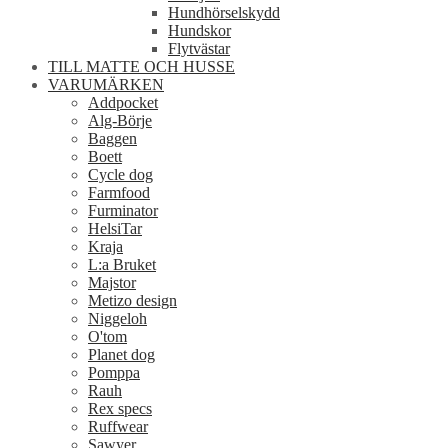
Hundhörselskydd
Hundskor
Flytvästar
TILL MATTE OCH HUSSE
VARUMÄRKEN
Addpocket
Alg-Börje
Baggen
Boett
Cycle dog
Farmfood
Furminator
HelsiTar
Kraja
L:a Bruket
Majstor
Metizo design
Niggeloh
O'tom
Planet dog
Pomppa
Rauh
Rex specs
Ruffwear
Sawyer