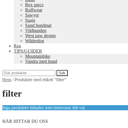
Rex specs
Ruffwear
Sawyer
Suaja
Sund hundmat
Vildhunden
West paw design
Wilderdog
Rea
TIPS/GUIDER
Mountainbike
Vandra med hund
Sök
Sök
Hem
/
Produkter med etikett “filter”
efter:
filter
Inga produkter hittades som motsvarar ditt val.
HÄR HITTAR DU OSS