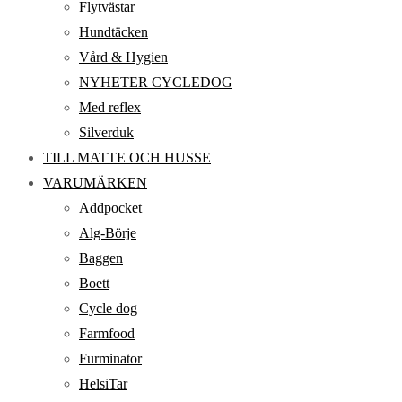
Flytvästar
Hundtäcken
Vård & Hygien
NYHETER CYCLEDOG
Med reflex
Silverduk
TILL MATTE OCH HUSSE
VARUMÄRKEN
Addpocket
Alg-Börje
Baggen
Boett
Cycle dog
Farmfood
Furminator
HelsiTar