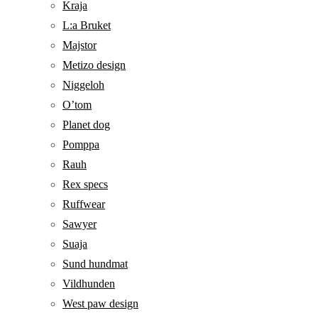
Kraja
L:a Bruket
Majstor
Metizo design
Niggeloh
O’tom
Planet dog
Pomppa
Rauh
Rex specs
Ruffwear
Sawyer
Suaja
Sund hundmat
Vildhunden
West paw design