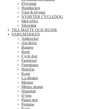
Flytvästar
Hundtäcken
Vård & Hygien
NYHETER CYCLEDOG
Med reflex
Silverduk
TILL MATTE OCH HUSSE
VARUMÄRKEN
Addpocket
Alg-Börje
Baggen
Boett
Cycle dog
Farmfood
Furminator
HelsiTar
Kraja
L:a Bruket
Majstor
Metizo design
Niggeloh
O’tom
Planet dog
Pomppa
Rauh