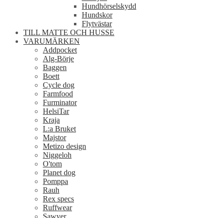
Hundhörselskydd
Hundskor
Flytvästar
TILL MATTE OCH HUSSE
VARUMÄRKEN
Addpocket
Alg-Börje
Baggen
Boett
Cycle dog
Farmfood
Furminator
HelsiTar
Kraja
L:a Bruket
Majstor
Metizo design
Niggeloh
O'tom
Planet dog
Pomppa
Rauh
Rex specs
Ruffwear
Sawyer