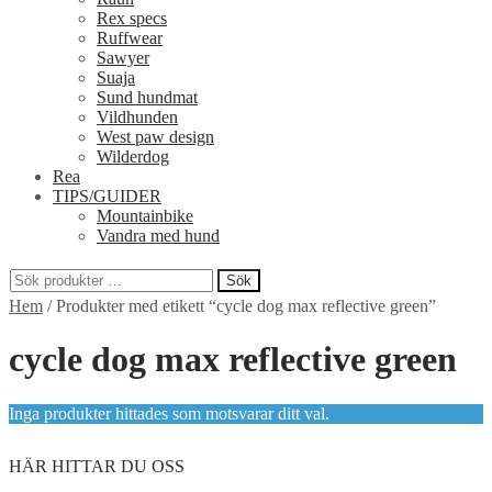
Rex specs
Ruffwear
Sawyer
Suaja
Sund hundmat
Vildhunden
West paw design
Wilderdog
Rea
TIPS/GUIDER
Mountainbike
Vandra med hund
Sök
Sök
Hem
/
Produkter med etikett “cycle dog max reflective green”
efter:
cycle dog max reflective green
Inga produkter hittades som motsvarar ditt val.
HÄR HITTAR DU OSS