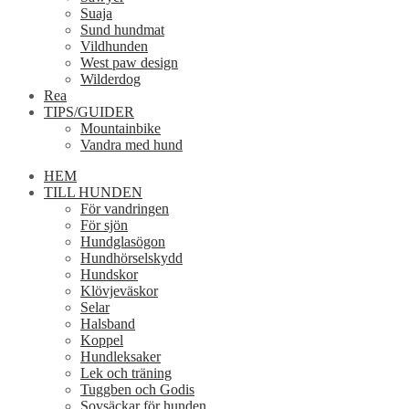
Suaja
Sund hundmat
Vildhunden
West paw design
Wilderdog
Rea
TIPS/GUIDER
Mountainbike
Vandra med hund
HEM
TILL HUNDEN
För vandringen
För sjön
Hundglasögon
Hundhörselskydd
Hundskor
Klövjeväskor
Selar
Halsband
Koppel
Hundleksaker
Lek och träning
Tuggben och Godis
Sovsäckar för hunden