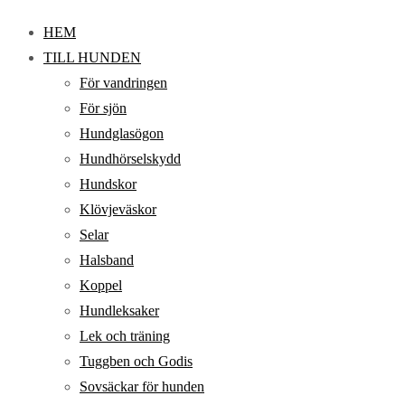
HEM
TILL HUNDEN
För vandringen
För sjön
Hundglasögon
Hundhörselskydd
Hundskor
Klövjeväskor
Selar
Halsband
Koppel
Hundleksaker
Lek och träning
Tuggben och Godis
Sovsäckar för hunden