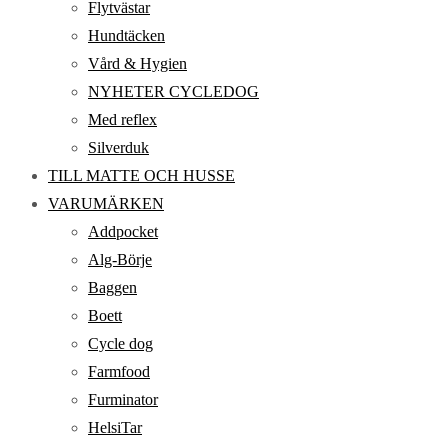
Flytvästar
Hundtäcken
Vård & Hygien
NYHETER CYCLEDOG
Med reflex
Silverduk
TILL MATTE OCH HUSSE
VARUMÄRKEN
Addpocket
Alg-Börje
Baggen
Boett
Cycle dog
Farmfood
Furminator
HelsiTar