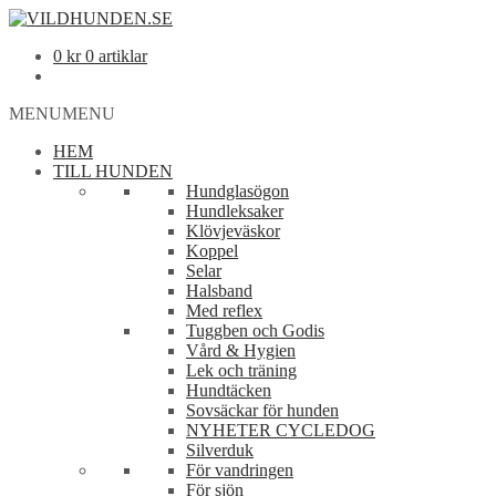
0
kr
0 artiklar
MENU
MENU
HEM
TILL HUNDEN
Hundglasögon
Hundleksaker
Klövjeväskor
Koppel
Selar
Halsband
Med reflex
Tuggben och Godis
Vård & Hygien
Lek och träning
Hundtäcken
Sovsäckar för hunden
NYHETER CYCLEDOG
Silverduk
För vandringen
För sjön