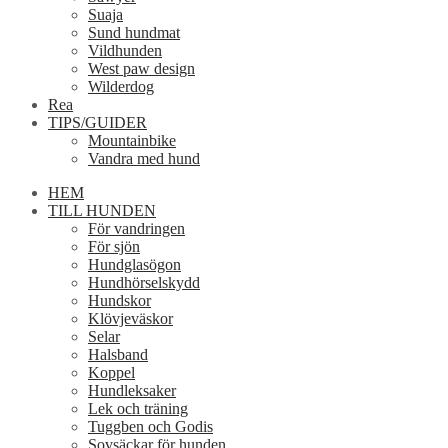
Suaja
Sund hundmat
Vildhunden
West paw design
Wilderdog
Rea
TIPS/GUIDER
Mountainbike
Vandra med hund
HEM
TILL HUNDEN
För vandringen
För sjön
Hundglasögon
Hundhörselskydd
Hundskor
Klövjeväskor
Selar
Halsband
Koppel
Hundleksaker
Lek och träning
Tuggben och Godis
Sovsäckar för hunden