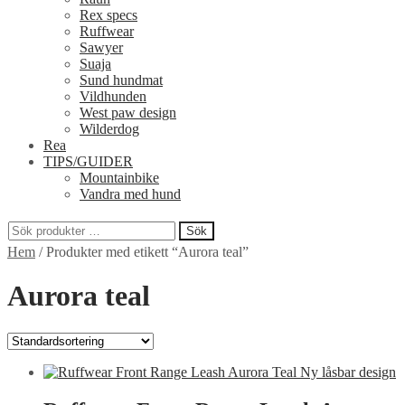
Rex specs
Ruffwear
Sawyer
Suaja
Sund hundmat
Vildhunden
West paw design
Wilderdog
Rea
TIPS/GUIDER
Mountainbike
Vandra med hund
Sök
Sök
Hem
/
Produkter med etikett “Aurora teal”
efter:
Aurora teal