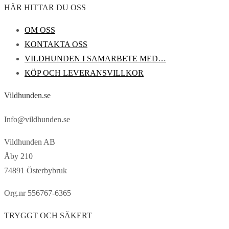
på
HÄR HITTAR DU OSS
produktsidan
OM OSS
KONTAKTA OSS
VILDHUNDEN I SAMARBETE MED…
KÖP OCH LEVERANSVILLKOR
Vildhunden.se
Info@vildhunden.se
Vildhunden AB
Åby 210
74891 Österbybruk
Org.nr 556767-6365
TRYGGT OCH SÄKERT