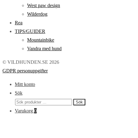
West paw design
Wilderdog
Rea
TIPS/GUIDER
Mountainbike
Vandra med hund
© VILDHUNDEN.SE 2026
GDPR personuppgifter
Mitt konto
Sök
Sök
Sök
efter:
Varukorg
0