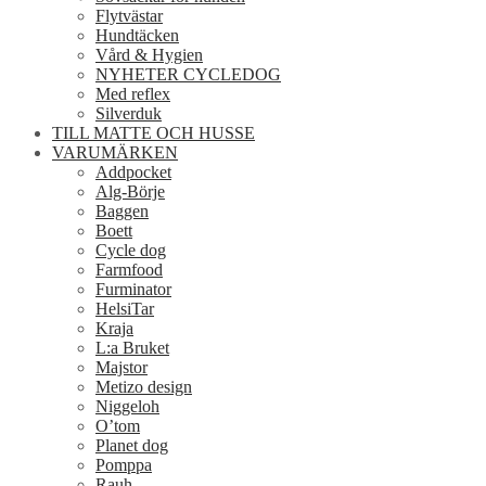
Flytvästar
Hundtäcken
Vård & Hygien
NYHETER CYCLEDOG
Med reflex
Silverduk
TILL MATTE OCH HUSSE
VARUMÄRKEN
Addpocket
Alg-Börje
Baggen
Boett
Cycle dog
Farmfood
Furminator
HelsiTar
Kraja
L:a Bruket
Majstor
Metizo design
Niggeloh
O’tom
Planet dog
Pomppa
Rauh