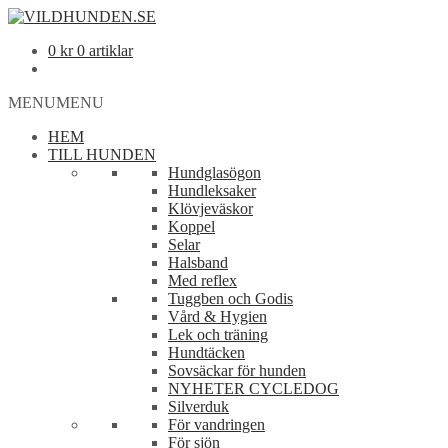
0
kr
0 artiklar
MENU
MENU
HEM
TILL HUNDEN
Hundglasögon
Hundleksaker
Klövjeväskor
Koppel
Selar
Halsband
Med reflex
Tuggben och Godis
Vård & Hygien
Lek och träning
Hundtäcken
Sovsäckar för hunden
NYHETER CYCLEDOG
Silverduk
För vandringen
För sjön