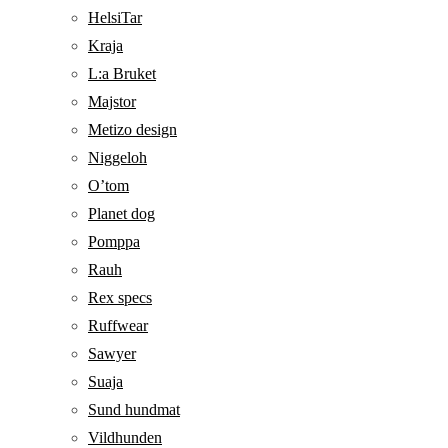
HelsiTar
Kraja
L:a Bruket
Majstor
Metizo design
Niggeloh
O’tom
Planet dog
Pomppa
Rauh
Rex specs
Ruffwear
Sawyer
Suaja
Sund hundmat
Vildhunden