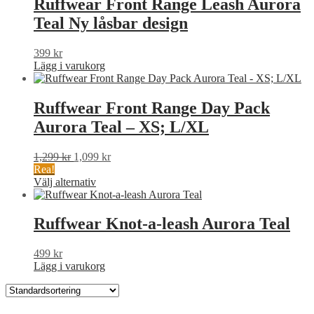
Ruffwear Front Range Leash Aurora
Teal Ny låsbar design
399
kr
Lägg i varukorg
Ruffwear Front Range Day Pack
Aurora Teal – XS; L/XL
Det
Det
1,299
kr
1,099
kr
ursprungliga
nuvarande
Rea!
priset
Den
priset
Välj alternativ
var:
här
är:
1,299 kr.
produkten
1,099 kr.
har
Ruffwear Knot-a-leash Aurora Teal
flera
varianter.
499
kr
De
Lägg i varukorg
olika
alternativen
kan
väljas