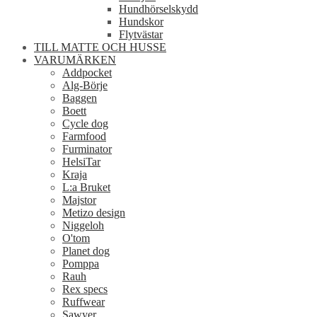
Hundhörselskydd
Hundskor
Flytvästar
TILL MATTE OCH HUSSE
VARUMÄRKEN
Addpocket
Alg-Börje
Baggen
Boett
Cycle dog
Farmfood
Furminator
HelsiTar
Kraja
L:a Bruket
Majstor
Metizo design
Niggeloh
O'tom
Planet dog
Pomppa
Rauh
Rex specs
Ruffwear
Sawyer