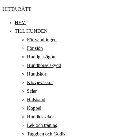
HITTA RÄTT
HEM
TILL HUNDEN
För vandringen
För sjön
Hundglasögon
Hundhörselskydd
Hundskor
Klövjeväskor
Selar
Halsband
Koppel
Hundleksaker
Lek och träning
Tuggben och Godis