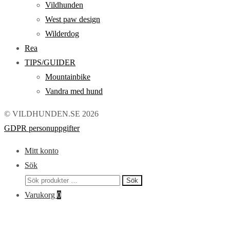
Vildhunden
West paw design
Wilderdog
Rea
TIPS/GUIDER
Mountainbike
Vandra med hund
© VILDHUNDEN.SE 2026
GDPR personuppgifter
Mitt konto
Sök
Sök
Sök
efter:
Varukorg
0