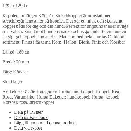
Det
Det
179
kr
129
kr
ursprungliga
nuvarande
Kopplet har färgen Körsbär. Stretchkopplet är utrustad med
priset
priset
stretch/resår längst ner på kopplet. Det ger ett mjuk och skonsamt
var:
är:
koppel både för dig och din hund. Perfekt för unghundar eller livliga
179 kr.
129 kr.
små valpar. Snällt mot hundens nacke och rygg under tiden hunden
lär sig gå i koppel utan att dra. Matchar med hela Hurttas Outdoors
sortiment. Finns i färgerna Korp, Hallon, Björk, Pinje och Körsbär.
Längd: 180 cm
Bredd: 20 mm
Färg: Körsbär
Slut i lager
Artikelnr:
931896
Kategorier:
Hurtta hundkoppel
,
Koppel
,
Rea
,
Rosa
,
Varumärke: Hurtta
Etiketter:
hundkoppel
,
Hurtta
,
koppel
,
Körsbär
,
rosa
,
stretchkoppel
Dela på Twitter
Dela på Facebook
Lägg till en pin till denna produkt
Dela via e-post