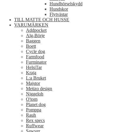
Hundhörselskydd
Hundskor
Flytvästar
TILL MATTE OCH HUSSE
VARUMÄRKEN
Addpocket
Alg-Börje
Baggen
Boett
Cycle dog
Farmfood
Furminator
HelsiTar
Kraja
L:a Bruket
Majstor
Metizo design
Niggeloh
O'tom
Planet dog
Pomppa
Rauh
Rex specs
Ruffwear
Sawyer