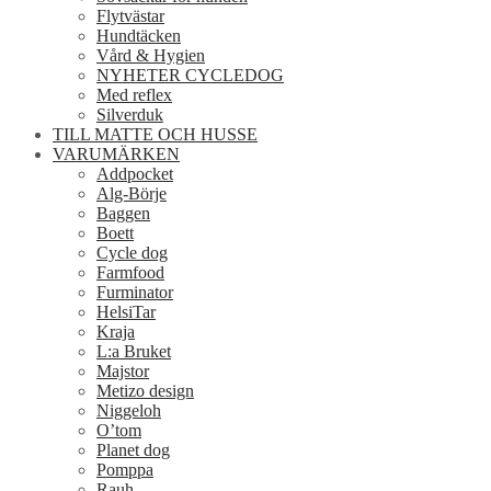
Flytvästar
Hundtäcken
Vård & Hygien
NYHETER CYCLEDOG
Med reflex
Silverduk
TILL MATTE OCH HUSSE
VARUMÄRKEN
Addpocket
Alg-Börje
Baggen
Boett
Cycle dog
Farmfood
Furminator
HelsiTar
Kraja
L:a Bruket
Majstor
Metizo design
Niggeloh
O’tom
Planet dog
Pomppa
Rauh