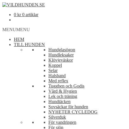
0
kr
0 artiklar
MENU
MENU
HEM
TILL HUNDEN
Hundglasögon
Hundleksaker
Klövjeväskor
Koppel
Selar
Halsband
Med reflex
Tuggben och Godis
Vård & Hygien
Lek och träning
Hundtäcken
Sovsäckar för hunden
NYHETER CYCLEDOG
Silverduk
För vandringen
För sjön