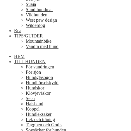
Suaja
Sund hundmat
Vildhunden
West paw design
Wilderdog
Rea
TIPS/GUIDER
Mountainbike
Vandra med hund
HEM
TILL HUNDEN
För vandringen
För sjön
Hundglasögon
Hundhörselskydd
Hundskor
Klövjeväskor
Selar
Halsband
Koppel
Hundleksaker
Lek och träning
Tuggben och Godis
Sovsäckar för hunden