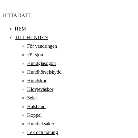
HITTA RÄTT
HEM
TILL HUNDEN
För vandringen
För sjön
Hundglasögon
Hundhörselskydd
Hundskor
Klövjeväskor
Selar
Halsband
Koppel
Hundleksaker
Lek och träning