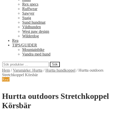
Rex specs
Ruffwear
Sawyer
Suaja
Sund hundmat
Vildhunden
West paw design
Wilderdog
Rea
TIPS/GUIDER
Mountainbike
Vandra med hund
Sök
Sök
Hem
/
Varumärke: Hurtta
/
Hurtta hundkoppel
/
Hurtta outdoors
efter:
Stretchkoppel Körsbär
Rea!
Hurtta outdoors Stretchkoppel
Körsbär