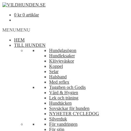
0
kr
0 artiklar
MENU
MENU
HEM
TILL HUNDEN
Hundglasögon
Hundleksaker
Klövjeväskor
Koppel
Selar
Halsband
Med reflex
Tuggben och Godis
Vård & Hygien
Lek och träning
Hundtäcken
Sovsäckar för hunden
NYHETER CYCLEDOG
Silverduk
För vandringen
För sjön