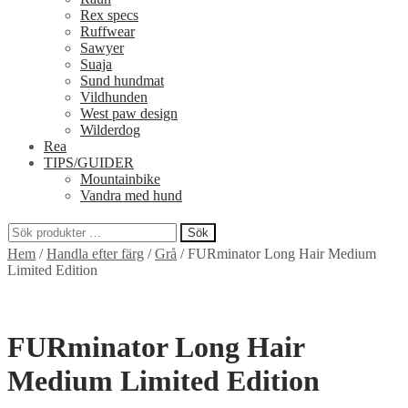
Rex specs
Ruffwear
Sawyer
Suaja
Sund hundmat
Vildhunden
West paw design
Wilderdog
Rea
TIPS/GUIDER
Mountainbike
Vandra med hund
Sök
Sök
Hem
/
Handla efter färg
/
Grå
/
FURminator Long Hair Medium
efter:
Limited Edition
FURminator Long Hair
Medium Limited Edition