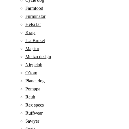
Cycle dog
Farmfood
Furminator
HelsiTar
Kraja
L:a Bruket
Majstor
Metizo design
Niggeloh
O’tom
Planet dog
Pomppa
Rauh
Rex specs
Ruffwear
Sawyer