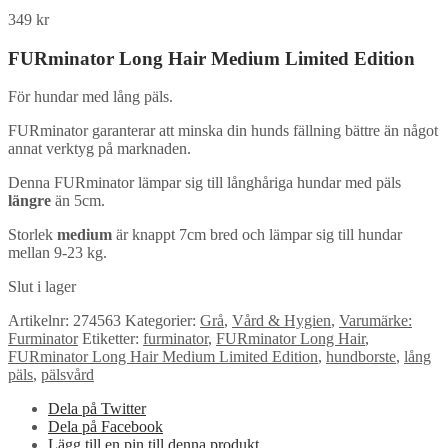
349
kr
FURminator Long Hair Medium Limited Edition
För hundar med lång päls.
FURminator garanterar att minska din hunds fällning bättre än något
annat verktyg på marknaden.
Denna FURminator lämpar sig till långhåriga hundar med päls
längre
än 5cm.
Storlek
medium
är knappt 7cm bred och lämpar sig till hundar
mellan 9-23 kg.
Slut i lager
Artikelnr:
274563
Kategorier:
Grå
,
Vård & Hygien
,
Varumärke:
Furminator
Etiketter:
furminator
,
FURminator Long Hair
,
FURminator Long Hair Medium Limited Edition
,
hundborste
,
lång
päls
,
pälsvård
Dela på Twitter
Dela på Facebook
Lägg till en pin till denna produkt