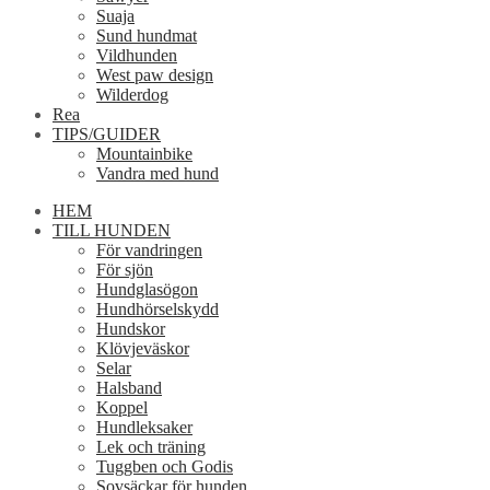
Suaja
Sund hundmat
Vildhunden
West paw design
Wilderdog
Rea
TIPS/GUIDER
Mountainbike
Vandra med hund
HEM
TILL HUNDEN
För vandringen
För sjön
Hundglasögon
Hundhörselskydd
Hundskor
Klövjeväskor
Selar
Halsband
Koppel
Hundleksaker
Lek och träning
Tuggben och Godis
Sovsäckar för hunden