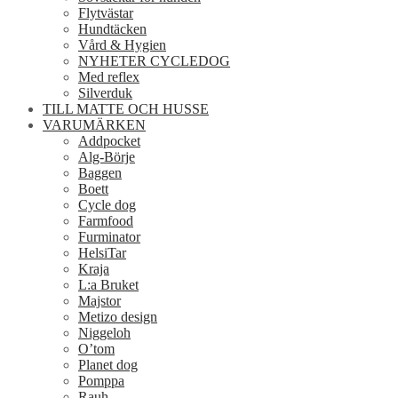
Flytvästar
Hundtäcken
Vård & Hygien
NYHETER CYCLEDOG
Med reflex
Silverduk
TILL MATTE OCH HUSSE
VARUMÄRKEN
Addpocket
Alg-Börje
Baggen
Boett
Cycle dog
Farmfood
Furminator
HelsiTar
Kraja
L:a Bruket
Majstor
Metizo design
Niggeloh
O’tom
Planet dog
Pomppa
Rauh