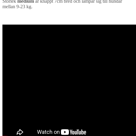
Storlek
medium
är knappt 7cm bred och lämpar sig till hundar
mellan 9-23 kg.