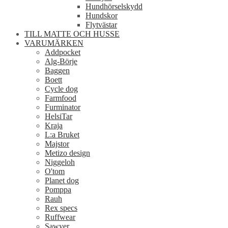
Hundhörselskydd
Hundskor
Flytvästar
TILL MATTE OCH HUSSE
VARUMÄRKEN
Addpocket
Alg-Börje
Baggen
Boett
Cycle dog
Farmfood
Furminator
HelsiTar
Kraja
L:a Bruket
Majstor
Metizo design
Niggeloh
O'tom
Planet dog
Pomppa
Rauh
Rex specs
Ruffwear
Sawyer