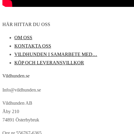
HÄR HITTAR DU OSS
OM OSS
KONTAKTA OSS
VILDHUNDEN I SAMARBETE MED…
KÖP OCH LEVERANSVILLKOR
Vildhunden.se
Info@vildhunden.se
Vildhunden AB
Åby 210
74891 Österbybruk
Org.nr 556767-6365