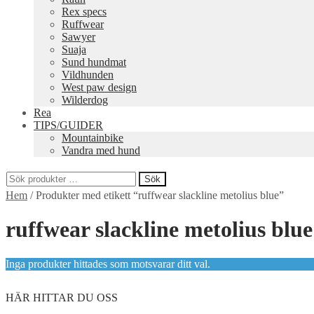
Rex specs
Ruffwear
Sawyer
Suaja
Sund hundmat
Vildhunden
West paw design
Wilderdog
Rea
TIPS/GUIDER
Mountainbike
Vandra med hund
Sök
Sök
Hem
/
Produkter med etikett “ruffwear slackline metolius blue”
efter:
ruffwear slackline metolius blue
Inga produkter hittades som motsvarar ditt val.
HÄR HITTAR DU OSS