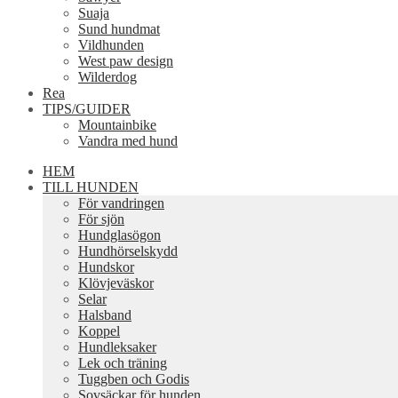
Suaja
Sund hundmat
Vildhunden
West paw design
Wilderdog
Rea
TIPS/GUIDER
Mountainbike
Vandra med hund
HEM
TILL HUNDEN
För vandringen
För sjön
Hundglasögon
Hundhörselskydd
Hundskor
Klövjeväskor
Selar
Halsband
Koppel
Hundleksaker
Lek och träning
Tuggben och Godis
Sovsäckar för hunden