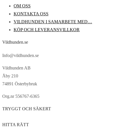
OM OSS
KONTAKTA OSS
VILDHUNDEN I SAMARBETE MED…
KÖP OCH LEVERANSVILLKOR
Vildhunden.se
Info@vildhunden.se
Vildhunden AB
Åby 210
74891 Österbybruk
Org.nr 556767-6365
TRYGGT OCH SÄKERT
HITTA RÄTT