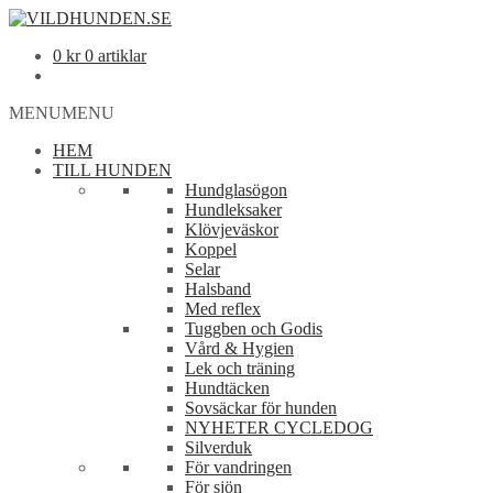
0
kr
0 artiklar
MENU
MENU
HEM
TILL HUNDEN
Hundglasögon
Hundleksaker
Klövjeväskor
Koppel
Selar
Halsband
Med reflex
Tuggben och Godis
Vård & Hygien
Lek och träning
Hundtäcken
Sovsäckar för hunden
NYHETER CYCLEDOG
Silverduk
För vandringen
För sjön