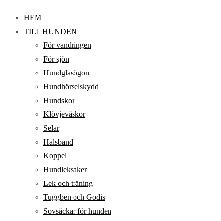
HEM
TILL HUNDEN
För vandringen
För sjön
Hundglasögon
Hundhörselskydd
Hundskor
Klövjeväskor
Selar
Halsband
Koppel
Hundleksaker
Lek och träning
Tuggben och Godis
Sovsäckar för hunden