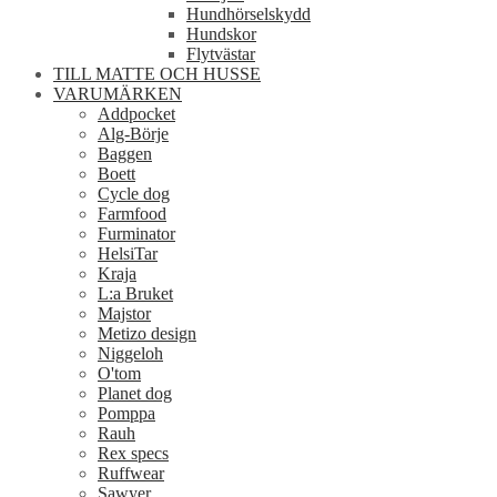
Hundhörselskydd
Hundskor
Flytvästar
TILL MATTE OCH HUSSE
VARUMÄRKEN
Addpocket
Alg-Börje
Baggen
Boett
Cycle dog
Farmfood
Furminator
HelsiTar
Kraja
L:a Bruket
Majstor
Metizo design
Niggeloh
O'tom
Planet dog
Pomppa
Rauh
Rex specs
Ruffwear
Sawyer