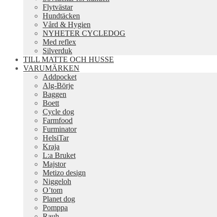
Flytvästar
Hundtäcken
Vård & Hygien
NYHETER CYCLEDOG
Med reflex
Silverduk
TILL MATTE OCH HUSSE
VARUMÄRKEN
Addpocket
Alg-Börje
Baggen
Boett
Cycle dog
Farmfood
Furminator
HelsiTar
Kraja
L:a Bruket
Majstor
Metizo design
Niggeloh
O’tom
Planet dog
Pomppa
Rauh