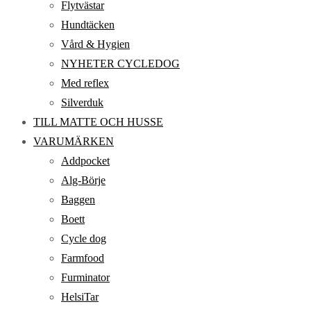
Flytvästar
Hundtäcken
Vård & Hygien
NYHETER CYCLEDOG
Med reflex
Silverduk
TILL MATTE OCH HUSSE
VARUMÄRKEN
Addpocket
Alg-Börje
Baggen
Boett
Cycle dog
Farmfood
Furminator
HelsiTar